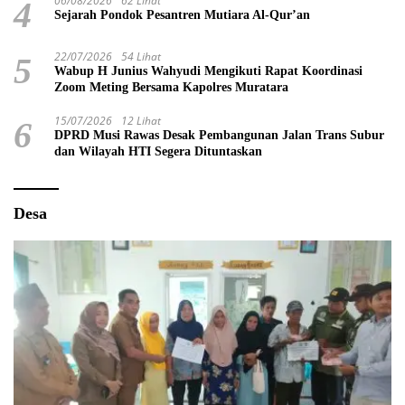
06/08/2026
62 Lihat
4
Sejarah Pondok Pesantren Mutiara Al-Qur’an
22/07/2026
54 Lihat
5
Wabup H Junius Wahyudi Mengikuti Rapat Koordinasi
Zoom Meting Bersama Kapolres Muratara
15/07/2026
12 Lihat
6
DPRD Musi Rawas Desak Pembangunan Jalan Trans Subur
dan Wilayah HTI Segera Dituntaskan
Desa