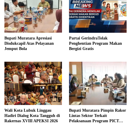
Bupati Muratara Apresiasi
Partai GerindraTolak
Disdukcapil Atas Pelayanan
Penghentian Program Makan
Jemput Bola
Bergizi Gratis
Wali Kota Lubuk Linggau
Bupati Muratara Pimpin Rakor
Hadiri Dialog Kota Tangguh di
Lintas Sektor Terkait
Rakernas XVIII APEKSI 2026
Pelaksanaan Program PICT
pada RSUD Rupit.