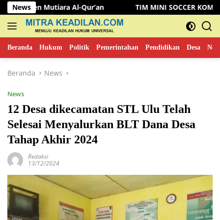
Langsung
utiara Al-Qur’an
News
TIM MINI SOCCER KOMINFO MUSI RAW
ke
konten
Beranda
Hukum
Politik
Pemerintahan
Pendidikan
Desa
New
Beranda
News
News
12 Desa dikecamatan STL Ulu Telah
Selesai Menyalurkan BLT Dana Desa
Tahap Akhir 2024
Redaksi
13/12/2024