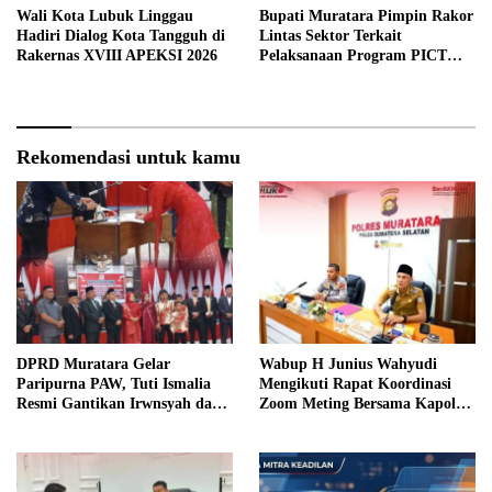
Wali Kota Lubuk Linggau
Bupati Muratara Pimpin Rakor
Hadiri Dialog Kota Tangguh di
Lintas Sektor Terkait
Rakernas XVIII APEKSI 2026
Pelaksanaan Program PICT
pada RSUD Rupit.
Rekomendasi untuk kamu
DPRD Muratara Gelar
Wabup H Junius Wahyudi
Paripurna PAW, Tuti Ismalia
Mengikuti Rapat Koordinasi
Resmi Gantikan Irwnsyah dari
Zoom Meting Bersama Kapolres
Fraksi PDIP Perjuangan
Muratara