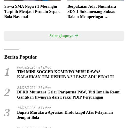
Siswa SMA Negeri 1 Merangin
Berpakaian Adat Nusantara
Terpilih Menjadi Pemain Sepak
SDN 1 Sukamenang Sukses
Bola Nasional
Dalam Memperingati
Hardiknas 2025
Selengkapnya
Berita Popular
06/08/2026
81 Lihat
1
TIM MINI SOCCER KOMINFO MUSI RAWAS
KALAHKAN TIM DISHUB 3-2 LEWAT ADU PINALTI
25/07/2026
71 Lihat
2
DPRD Muratara Gelar Paripurna PAW, Tuti Ismalia Resmi
Gantikan Irwnsyah dari Fraksi PDIP Perjuangan
15/07/2026
63 Lihat
3
Bupati Muratara Apresiasi Disdukcapil Atas Pelayanan
Jemput Bola