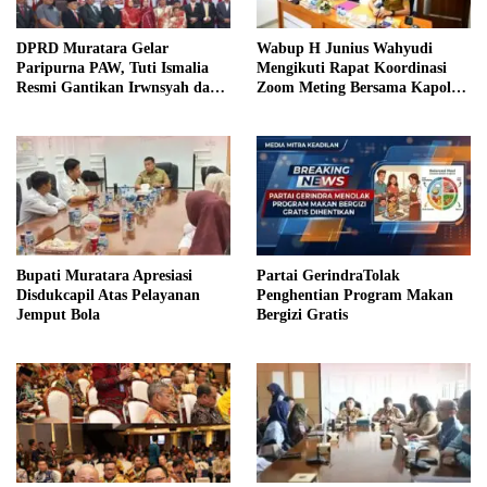
DPRD Muratara Gelar
Wabup H Junius Wahyudi
Paripurna PAW, Tuti Ismalia
Mengikuti Rapat Koordinasi
Resmi Gantikan Irwnsyah dari
Zoom Meting Bersama Kapolres
Fraksi PDIP Perjuangan
Muratara
Bupati Muratara Apresiasi
Partai GerindraTolak
Disdukcapil Atas Pelayanan
Penghentian Program Makan
Jemput Bola
Bergizi Gratis