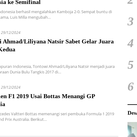
ia ke Semifinal
Indonesia berhasil mengalahkan Kamboja 2-0. Sempat buntu di
tama, Luis Milla mengubah…
3
29/12/2024
4
i Ahmad/Liliyana Natsir Sabet Gelar Juara
Kedua
5
uran Indonesia, Tontowi Ahmad/Liliyana Natsir menjadi juara
raan Dunia Bulu Tangkis 2017 di…
6
29/12/2024
en F1 2019 Usai Bottas Menangi GP
ia
Des
cedes Valtteri Bottas memenangi seri pembuka Formula 1 2019
d Prix Australia. Berikut…