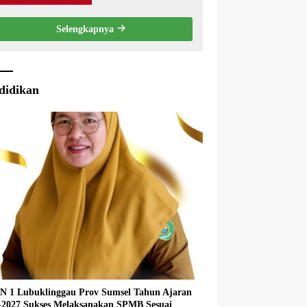
Penyampaian LKPJ
Bupati Musi Rawas
Selengkapnya
2025
didikan
 1 Lubuklinggau Prov Sumsel Tahun Ajaran
027 Sukses Melaksanakan SPMB Sesuai