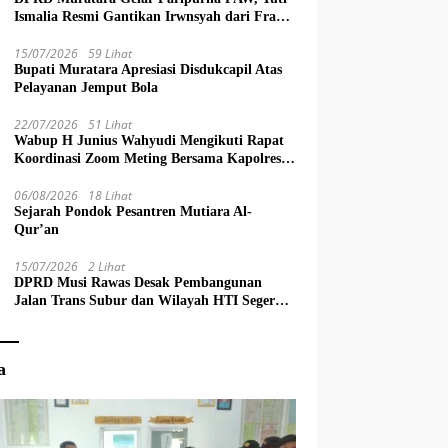
Ismalia Resmi Gantikan Irwnsyah dari Fraksi
PDIP Perjuangan
15/07/2026
59 Lihat
Bupati Muratara Apresiasi Disdukcapil Atas
Pelayanan Jemput Bola
22/07/2026
51 Lihat
Wabup H Junius Wahyudi Mengikuti Rapat
Koordinasi Zoom Meting Bersama Kapolres
Muratara
06/08/2026
18 Lihat
Sejarah Pondok Pesantren Mutiara Al-
Qur’an
15/07/2026
2 Lihat
DPRD Musi Rawas Desak Pembangunan
Jalan Trans Subur dan Wilayah HTI Segera
Dituntaskan
a