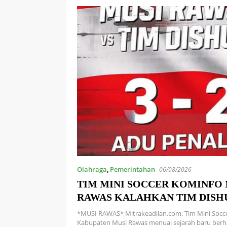
Olahraga
,
Pemerintahan
06/08/2026
TIM MINI SOCCER KOMINFO 
RAWAS KALAHKAN TIM DISHU
LEWAT ADU PINALTI
*MUSI RAWAS* Mitrakeadilan.com. Tim Mini Socc
Kabupaten Musi Rawas menuai sejarah baru berha