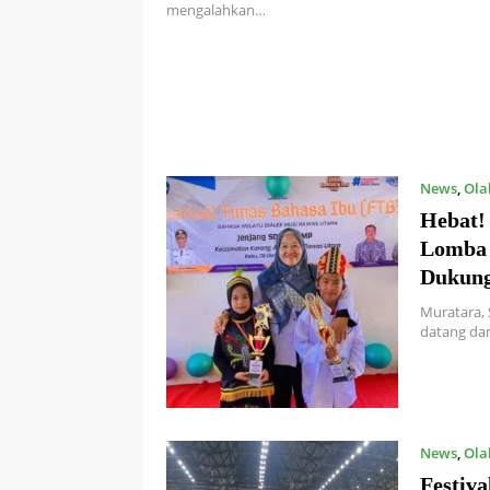
mengalahkan…
News
,
Ola
Hebat!
Lomba 
Dukung
Muratara,
datang dar
News
,
Ola
Festiva