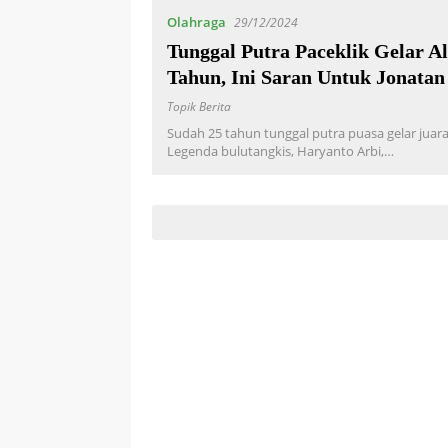
Olahraga
29/12/2024
Tunggal Putra Paceklik Gelar Al
Tahun, Ini Saran Untuk Jonatan
Topik Berita
Sudah 25 tahun tunggal putra puasa gelar juara
Legenda bulutangkis, Haryanto Arbi,…