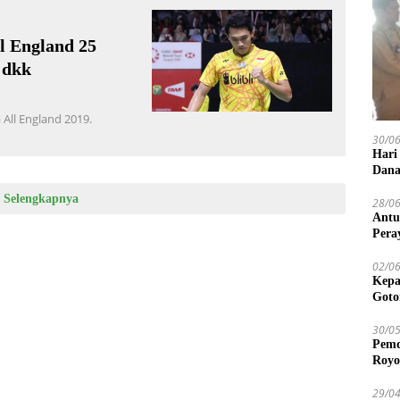
l England 25
 dkk
 All England 2019.
30/0
Hari
Dana
Selengkapnya
28/0
Antu
Pera
02/0
Kepa
Goto
30/0
Pemd
Royo
29/0