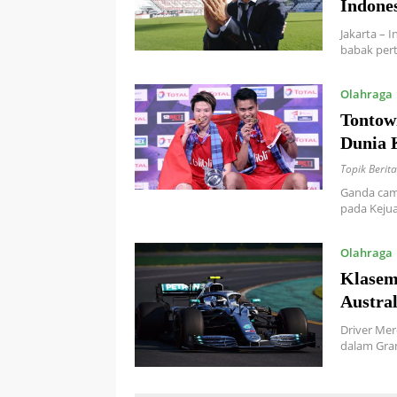
Indones
Jakarta – 
babak per
Olahraga
Tontow
Dunia 
Topik Berita
Ganda camp
pada Kejua
Olahraga
Klasem
Austral
Driver Mer
dalam Gran