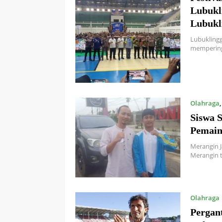
Lubukl
Lubukl
Lubukling
mempering
Olahraga
Siswa 
Pemain
Merangin J
Merangin t
Olahraga
Pergan