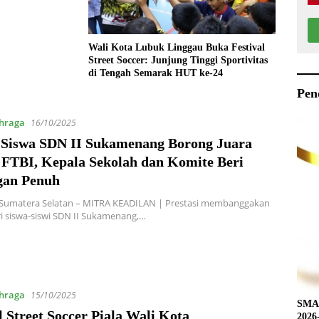
Wali Kota Lubuk Linggau Buka Festival
Street Soccer: Junjung Tinggi Sportivitas
di Tengah Semarak HUT ke-24
Pen
hraga
16/10/2025
 Siswa SDN II Sukamenang Borong Juara
FTBI, Kepala Sekolah dan Komite Beri
an Penuh
 Sumatera Selatan – MITRA KEADILAN | Prestasi membanggakan
i siswa-siswi SDN II Sukamenang,…
hraga
15/10/2025
SMAN
l Street Soccer Piala Wali Kota
2026-2