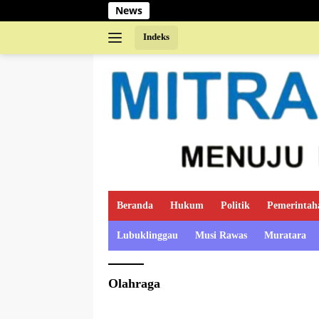
Langsung
News
ke
konten
Indeks
Beranda
Hukum
Politik
Pemerintah
Lubuklinggau
Musi Rawas
Muratara
Olahraga