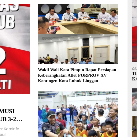
06
Wakil Wali Kota Pimpin Rapat Persiapan
T
Keberangkatan Atlet PORPROV XV
K
Kontingen Kota Lubuk Linggau
P
MUSI
B 3-2
er Kominfo
sil