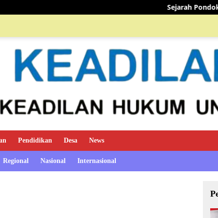
Sejarah Pondok Pesantren 
an
Pendidikan
Desa
News
Regional
Nasional
Internasional
P