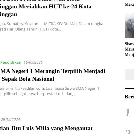
Meka
inggau Meriahkan HUT ke-24 Kota
inggau
gau, Sumatera Selatan — MITRA KEADILAN | Dalam rangka
ati Hari Ulang Tahun (HUT) Kota…
Sisw
Mera
Menj
Bola
,
Pendidikan
16/05/2025
SMA Negeri 1 Merangin Terpilih Menjadi
 Sepak Bola Nasional
ambi,-mitrakeadilan.com. Luar biasa Siswa SMA Negeri 1
erpilih sebagai siswa berprestasi di bidang…
Ber
1
29/12/2024
tian Jitu Luis Milla yang Mengantar
2