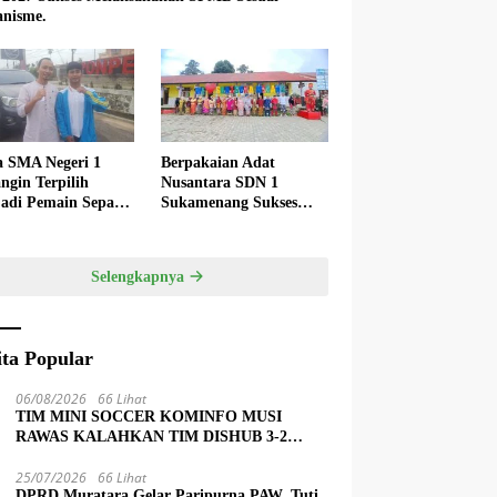
nisme.
a SMA Negeri 1
Berpakaian Adat
ngin Terpilih
Nusantara SDN 1
adi Pemain Sepak
Sukamenang Sukses
 Nasional
Dalam Memperingati
Hardiknas 2025
Selengkapnya
ita Popular
06/08/2026
66 Lihat
TIM MINI SOCCER KOMINFO MUSI
RAWAS KALAHKAN TIM DISHUB 3-2
LEWAT ADU PINALTI
25/07/2026
66 Lihat
DPRD Muratara Gelar Paripurna PAW, Tuti