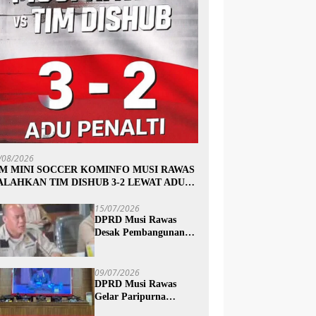
/08/2026
IM MINI SOCCER KOMINFO MUSI RAWAS
ALAHKAN TIM DISHUB 3-2 LEWAT ADU
INALTI
15/07/2026
DPRD Musi Rawas
Desak Pembangunan
Jalan Trans Subur dan
Wilayah HTI Segera
Dituntaskan
09/07/2026
DPRD Musi Rawas
Gelar Paripurna
Mendengarkan