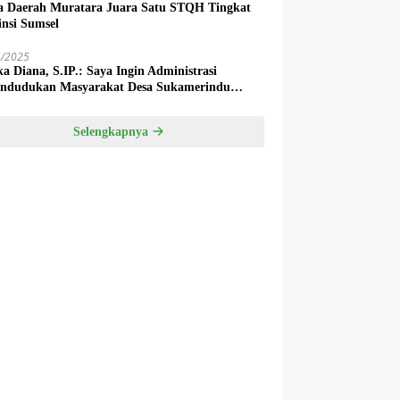
a Daerah Muratara Juara Satu STQH Tingkat
insi Sumsel
4/2025
ka Diana, S.IP.: Saya Ingin Administrasi
ndudukan Masyarakat Desa Sukamerindu
k Ada Permasalahan!
Selengkapnya