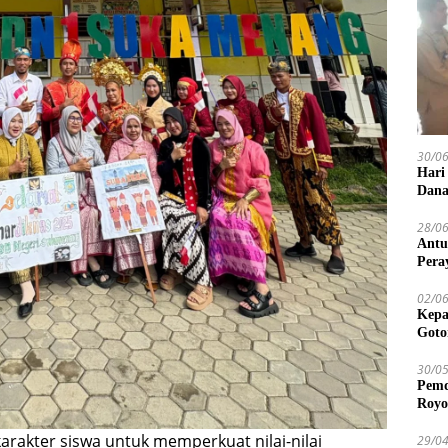
30/0
Hari
Dana
28/0
Antu
Pera
02/0
Kepa
Goto
30/0
Pemd
Royo
rakter siswa untuk memperkuat nilai-nilai
29/0