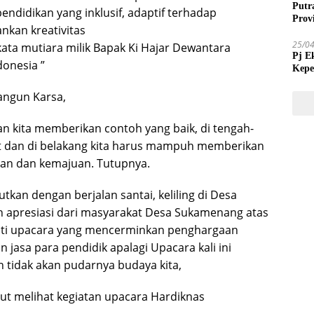
Putr
didikan yang inklusif, adaptif terhadap
Prov
kan kreativitas
25/0
 kata mutiara milik Bapak Ki Hajar Dewantara
Pj E
donesia ”
Kepe
Tida
angun Karsa,
an kita memberikan contoh yang baik, di tengah-
t dan di belakang kita harus mampuh memberikan
an dan kemajuan. Tutupnya.
utkan dengan berjalan santai, keliling di Desa
 apresiasi dari masyarakat Desa Sukamenang atas
uti upacara yang mencerminkan penghargaan
jasa para pendidik apalagi Upacara kali ini
tidak akan pudarnya budaya kita,
kut melihat kegiatan upacara Hardiknas