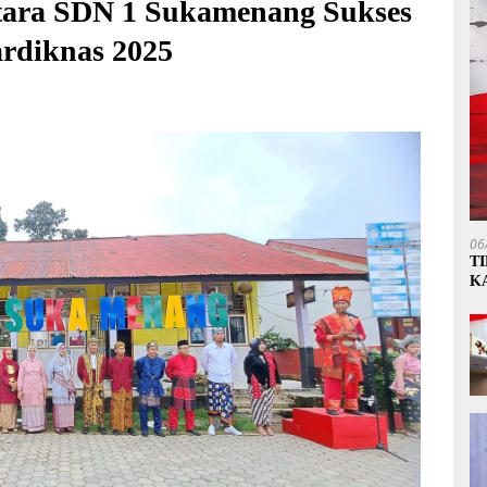
tara SDN 1 Sukamenang Sukses
rdiknas 2025
06
T
K
P