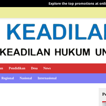
Explore the top promotions at online pokies NZ: Maximize 
an
Pendidikan
Desa
News
Regional
Nasional
Internasional
P