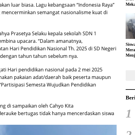
kan luar biasa. Lagu kebangsaan “Indonesia Raya”
Meka
 mencerminkan semangat nasionalisme kuat di
hya Prasetya Selaku kepala sekolah SDN 1
embina upacara. “Dalam amanatnya,
Sisw
n Hari Pendidikan Nasional Th. 2025 di SD Negeri
Mera
dengan tahun tahun sebelum nya.
Menj
Bola
i Hari pendidikan nasional pada 2 mei 2025
akan pakaian adat/daerah baik peserta maupun
Partisipasi Semesta Wujudkan Pendidikan
Ber
g di sampaikan oleh Cahyo Kita
1
Merauke bertugas tidak hanya mencerdaskan siswa
2