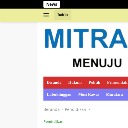
Langsung
News
ke
konten
Indeks
Beranda
Hukum
Politik
Pemerintah
Lubuklinggau
Musi Rawas
Muratara
Beranda
Pendidikan
Pendidikan