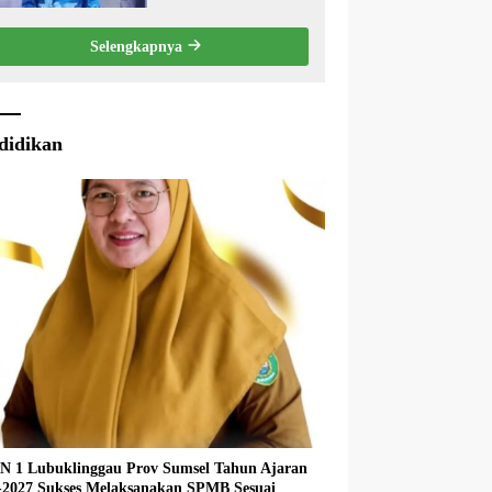
Eksekutif Terhadap
Raperda Tentang
Selengkapnya
Pertanggungjawaban
APBD Kabupaten Musi
Rawas Tahun Anggaran
2025.
didikan
 1 Lubuklinggau Prov Sumsel Tahun Ajaran
027 Sukses Melaksanakan SPMB Sesuai