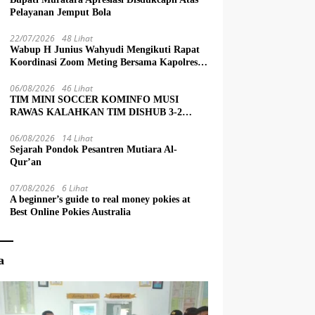
Pelayanan Jemput Bola
22/07/2026
48 Lihat
Wabup H Junius Wahyudi Mengikuti Rapat
Koordinasi Zoom Meting Bersama Kapolres
Muratara
06/08/2026
46 Lihat
TIM MINI SOCCER KOMINFO MUSI
RAWAS KALAHKAN TIM DISHUB 3-2
LEWAT ADU PINALTI
06/08/2026
14 Lihat
Sejarah Pondok Pesantren Mutiara Al-
Qur’an
07/08/2026
6 Lihat
A beginner’s guide to real money pokies at
Best Online Pokies Australia
a