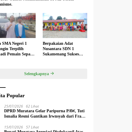
nisme.
a SMA Negeri 1
Berpakaian Adat
ngin Terpilih
Nusantara SDN 1
adi Pemain Sepak
Sukamenang Sukses
 Nasional
Dalam Memperingati
Hardiknas 2025
Selengkapnya
ita Popular
25/07/2026
62 Lihat
DPRD Muratara Gelar Paripurna PAW, Tuti
Ismalia Resmi Gantikan Irwnsyah dari Fraksi
PDIP Perjuangan
15/07/2026
57 Lihat
Bupati Muratara Apresiasi Disdukcapil Atas