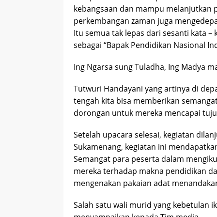
kebangsaan dan mampu melanjutkan pen
perkembangan zaman juga mengedepan
Itu semua tak lepas dari sesanti kata –
sebagai “Bapak Pendidikan Nasional In
Ing Ngarsa sung Tuladha, Ing Madya m
Tutwuri Handayani yang artinya di dep
tengah kita bisa memberikan semanga
dorongan untuk mereka mencapai tuju
Setelah upacara selesai, kegiatan dilanj
Sukamenang, kegiatan ini mendapatkan
Semangat para peserta dalam mengik
mereka terhadap makna pendidikan dan 
mengenakan pakaian adat menandakan 
Salah satu wali murid yang kebetulan i
menyampaikan kepada Tim media