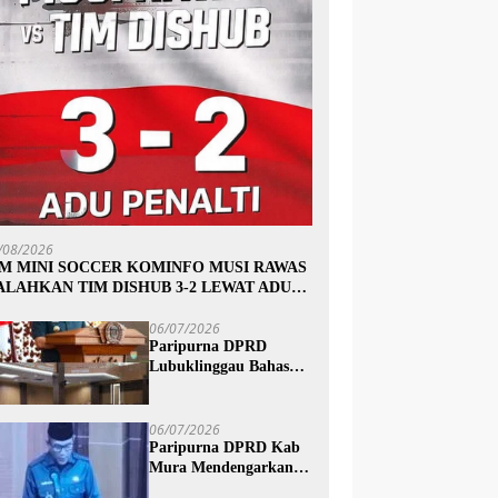
/08/2026
IM MINI SOCCER KOMINFO MUSI RAWAS
ALAHKAN TIM DISHUB 3-2 LEWAT ADU
INALTI
06/07/2026
Paripurna DPRD
Lubuklinggau Bahas
Pertanggungjawaban
APBD 2025, Wali Kota
Sampaikan Jawaban
06/07/2026
Eksekutif
Paripurna DPRD Kab
Mura Mendengarkan
Penyampaian Jawaban