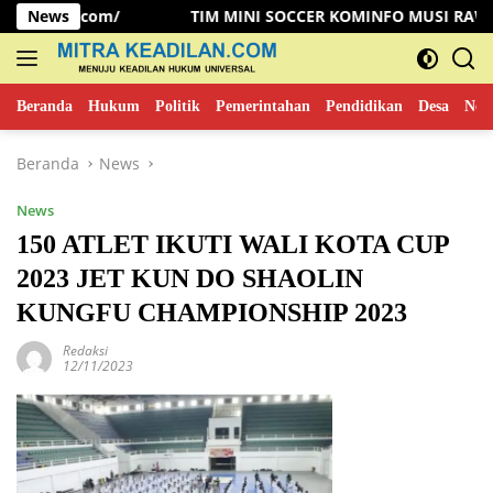
Langsung
com/
News
TIM MINI SOCCER KOMINFO MUSI RAWAS KALAHKA
ke
konten
Beranda
Hukum
Politik
Pemerintahan
Pendidikan
Desa
New
Beranda
News
News
150 ATLET IKUTI WALI KOTA CUP
2023 JET KUN DO SHAOLIN
KUNGFU CHAMPIONSHIP 2023
Redaksi
12/11/2023