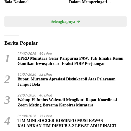
Bola Nasional
Dalam Memperingati
Hardiknas 2025
Selengkapnya
Berita Popular
25/07/2026
59 Lihat
1
DPRD Muratara Gelar Paripurna PAW, Tuti Ismalia Resmi
Gantikan Irwnsyah dari Fraksi PDIP Perjuangan
15/07/2026
52 Lihat
2
Bupati Muratara Apresiasi Disdukcapil Atas Pelayanan
Jemput Bola
22/07/2026
46 Lihat
3
Wabup H Junius Wahyudi Mengikuti Rapat Koordinasi
Zoom Meting Bersama Kapolres Muratara
06/08/2026
35 Lihat
4
TIM MINI SOCCER KOMINFO MUSI RAWAS
KALAHKAN TIM DISHUB 3-2 LEWAT ADU PINALTI