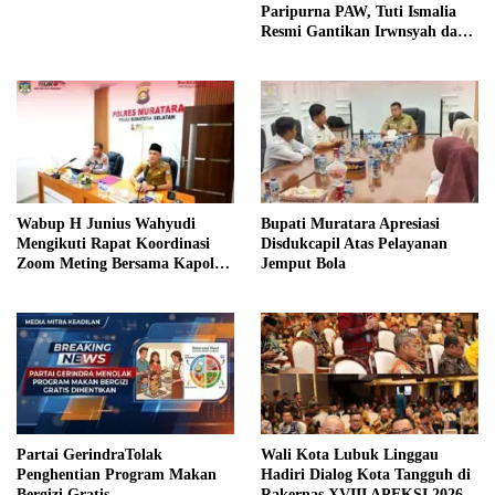
Paripurna PAW, Tuti Ismalia
Resmi Gantikan Irwnsyah dari
Fraksi PDIP Perjuangan
Wabup H Junius Wahyudi
Bupati Muratara Apresiasi
Mengikuti Rapat Koordinasi
Disdukcapil Atas Pelayanan
Zoom Meting Bersama Kapolres
Jemput Bola
Muratara
Partai GerindraTolak
Wali Kota Lubuk Linggau
Penghentian Program Makan
Hadiri Dialog Kota Tangguh di
Bergizi Gratis
Rakernas XVIII APEKSI 2026