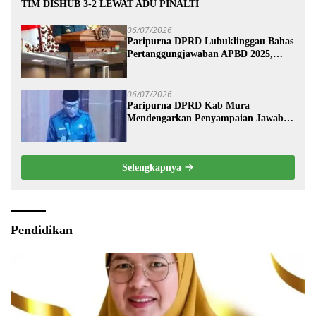
TIM DISHUB 3-2 LEWAT ADU PINALTI
06/07/2026
Paripurna DPRD Lubuklinggau Bahas
Pertanggungjawaban APBD 2025,
Wali Kota Sampaikan Jawaban
Eksekutif
06/07/2026
Paripurna DPRD Kab Mura
Mendengarkan Penyampaian Jawaban
Eksekutif Terhadap Raperda Tentang
Pertanggungjawaban APBD
Kabupaten Musi Rawas Tahun
Selengkapnya
Anggaran 2025.
Pendidikan