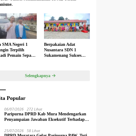
nisme.
a SMA Negeri 1
Berpakaian Adat
ngin Terpilih
Nusantara SDN 1
adi Pemain Sepak
Sukamenang Sukses
 Nasional
Dalam Memperingati
Hardiknas 2025
Selengkapnya
ita Popular
06/07/2026
272 Lihat
Paripurna DPRD Kab Mura Mendengarkan
Penyampaian Jawaban Eksekutif Terhadap
Raperda Tentang Pertanggungjawaban APBD
Kabupaten Musi Rawas Tahun Anggaran
25/07/2026
58 Lihat
DPRD Muratara Gelar Paripurna PAW, Tuti
2025.