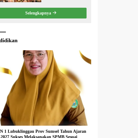
2025.
Rakernas XVIII
APEKSI 2026
Selengkapnya
didikan
 1 Lubuklinggau Prov Sumsel Tahun Ajaran
027 Sukses Melaksanakan SPMB Sesuai