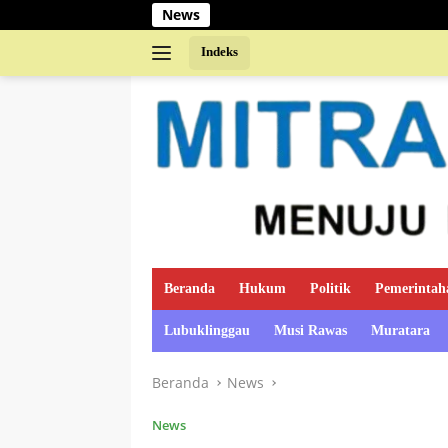
Langsung
News
ke
konten
Indeks
Beranda
Hukum
Politik
Pemerintah
Lubuklinggau
Musi Rawas
Muratara
Beranda
News
News