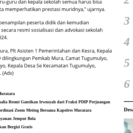
uru-guru dan kepala sekolah semua harus bisa
a memperhatikan prestasi muridnya,” ujarnya.
3
 penampilan peserta didik dan kemudian
secara resmi sosialisasi dan advokasi sekolah
024.
4
ra, Plt Asisten 1 Pemerintahan dan Kesra, Kepala
 dilingkungan Pemkab Mura, Camat Tugumulyo,
5
yo, Kepala Desa Se Kecamatan Tugumulyo,
 (Adv)
6
Muratara
alia Resmi Gantikan Irwnsyah dari Fraksi PDIP Perjuangan
Des
rdinasi Zoom Meting Bersama Kapolres Muratara
layanan Jemput Bola
an Bergizi Gratis