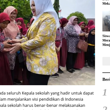
Meka
Sisw
Mera
Menj
Bola
Ber
1
a seluruh Kepala sekolah yang hadir untuk dapat
lam menjalankan visi pendidikan di Indonesia
epala sekolah harus benar-benar melaksanakan
2