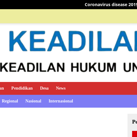
Coronavirus disease 2019
Coronavirus
an
Pendidikan
Desa
News
Regional
Nasional
Internasional
P