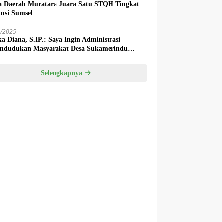
a Daerah Muratara Juara Satu STQH Tingkat
insi Sumsel
4/2025
ka Diana, S.IP.: Saya Ingin Administrasi
ndudukan Masyarakat Desa Sukamerindu
k Ada Permasalahan!
Selengkapnya