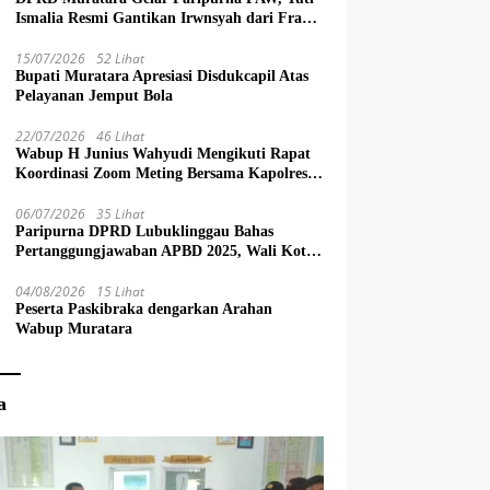
Ismalia Resmi Gantikan Irwnsyah dari Fraksi
PDIP Perjuangan
15/07/2026
52 Lihat
Bupati Muratara Apresiasi Disdukcapil Atas
Pelayanan Jemput Bola
22/07/2026
46 Lihat
Wabup H Junius Wahyudi Mengikuti Rapat
Koordinasi Zoom Meting Bersama Kapolres
Muratara
06/07/2026
35 Lihat
Paripurna DPRD Lubuklinggau Bahas
Pertanggungjawaban APBD 2025, Wali Kota
Sampaikan Jawaban Eksekutif
04/08/2026
15 Lihat
Peserta Paskibraka dengarkan Arahan
Wabup Muratara
a