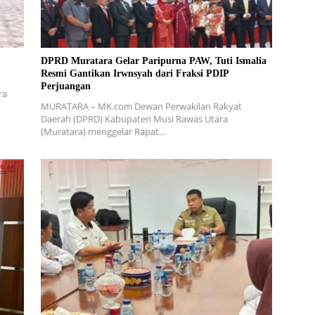
DPRD Muratara Gelar Paripurna PAW, Tuti Ismalia
Resmi Gantikan Irwnsyah dari Fraksi PDIP
Perjuangan
ra
MURATARA – MK.com Dewan Perwakilan Rakyat
Daerah (DPRD) Kabupaten Musi Rawas Utara
(Muratara) menggelar Rapat…