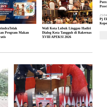
Putr
Prov
25/0
Pj E
Kepe
Tida
rindraTolak
Wali Kota Lubuk Linggau Hadiri
ian Program Makan
Dialog Kota Tangguh di Rakernas
atis
XVIII APEKSI 2026