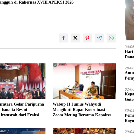
Tangguh di Rakernas XVIII APEKSI 2026
30/0
Hari
Dana
28/0
Antu
Pera
02/0
Kepa
Goto
atara Gelar Paripurna
Wabup H Junius Wahyudi
 Ismalia Resmi
Mengikuti Rapat Koordinasi
30/0
Irwnsyah dari Fraksi
Zoom Meting Bersama Kapolres
Pemd
juangan
Muratara
Royo
29/0