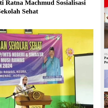
ti Ratna Machmud Sosialisasi
ekolah Sehat
06
Pa
Pe
Sa