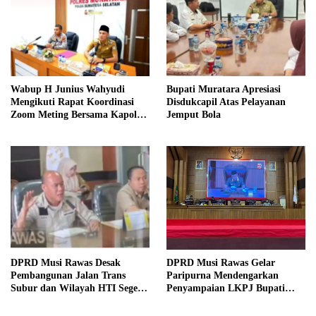
Wabup H Junius Wahyudi
Bupati Muratara Apresiasi
Mengikuti Rapat Koordinasi
Disdukcapil Atas Pelayanan
Zoom Meting Bersama Kapolres
Jemput Bola
Muratara
DPRD Musi Rawas Desak
DPRD Musi Rawas Gelar
Pembangunan Jalan Trans
Paripurna Mendengarkan
Subur dan Wilayah HTI Segera
Penyampaian LKPJ Bupati
Dituntaskan
Musi Rawas 2025