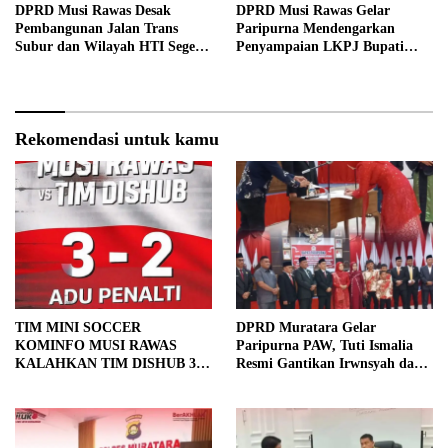
DPRD Musi Rawas Desak
DPRD Musi Rawas Gelar
Pembangunan Jalan Trans
Paripurna Mendengarkan
Subur dan Wilayah HTI Segera
Penyampaian LKPJ Bupati
Dituntaskan
Musi Rawas 2025
Rekomendasi untuk kamu
TIM MINI SOCCER
DPRD Muratara Gelar
KOMINFO MUSI RAWAS
Paripurna PAW, Tuti Ismalia
KALAHKAN TIM DISHUB 3-2
Resmi Gantikan Irwnsyah dari
LEWAT ADU PINALTI
Fraksi PDIP Perjuangan