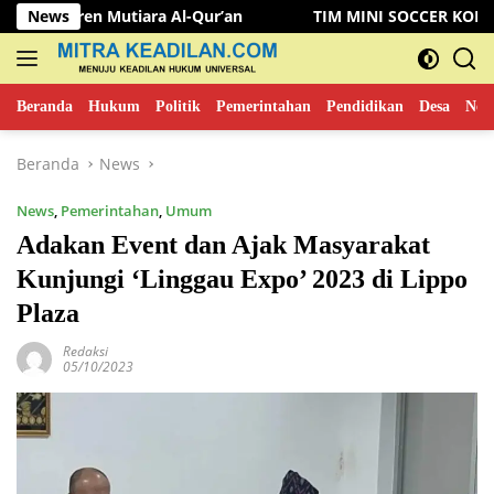
Langsung
 Mutiara Al-Qur’an
News
TIM MINI SOCCER KOMINFO MUSI RA
ke
konten
Beranda
Hukum
Politik
Pemerintahan
Pendidikan
Desa
New
Beranda
News
News
,
Pemerintahan
,
Umum
Adakan Event dan Ajak Masyarakat
Kunjungi ‘Linggau Expo’ 2023 di Lippo
Plaza
Redaksi
05/10/2023