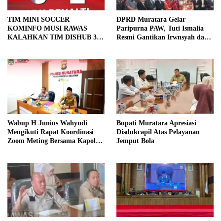
TIM MINI SOCCER
DPRD Muratara Gelar
KOMINFO MUSI RAWAS
Paripurna PAW, Tuti Ismalia
KALAHKAN TIM DISHUB 3-2
Resmi Gantikan Irwnsyah dari
LEWAT ADU PINALTI
Fraksi PDIP Perjuangan
Wabup H Junius Wahyudi
Bupati Muratara Apresiasi
Mengikuti Rapat Koordinasi
Disdukcapil Atas Pelayanan
Zoom Meting Bersama Kapolres
Jemput Bola
Muratara