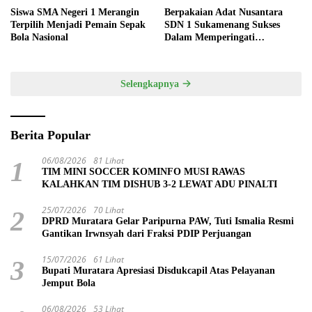
Siswa SMA Negeri 1 Merangin
Berpakaian Adat Nusantara
Terpilih Menjadi Pemain Sepak
SDN 1 Sukamenang Sukses
Bola Nasional
Dalam Memperingati
Hardiknas 2025
Selengkapnya
Berita Popular
06/08/2026
81 Lihat
1
TIM MINI SOCCER KOMINFO MUSI RAWAS
KALAHKAN TIM DISHUB 3-2 LEWAT ADU PINALTI
25/07/2026
70 Lihat
2
DPRD Muratara Gelar Paripurna PAW, Tuti Ismalia Resmi
Gantikan Irwnsyah dari Fraksi PDIP Perjuangan
15/07/2026
61 Lihat
3
Bupati Muratara Apresiasi Disdukcapil Atas Pelayanan
Jemput Bola
06/08/2026
53 Lihat