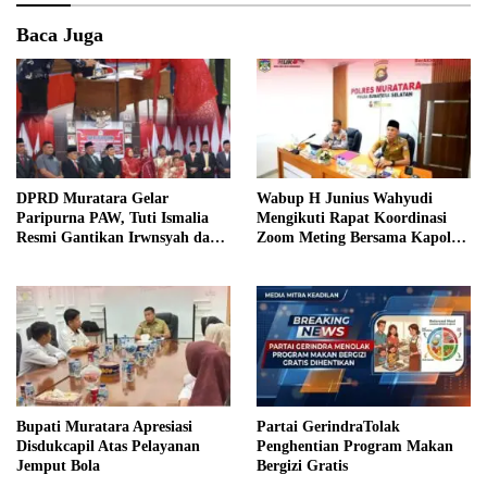
Baca Juga
DPRD Muratara Gelar
Wabup H Junius Wahyudi
Paripurna PAW, Tuti Ismalia
Mengikuti Rapat Koordinasi
Resmi Gantikan Irwnsyah dari
Zoom Meting Bersama Kapolres
Fraksi PDIP Perjuangan
Muratara
Bupati Muratara Apresiasi
Partai GerindraTolak
Disdukcapil Atas Pelayanan
Penghentian Program Makan
Jemput Bola
Bergizi Gratis