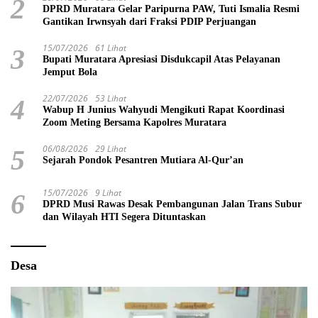
2
DPRD Muratara Gelar Paripurna PAW, Tuti Ismalia Resmi
Gantikan Irwnsyah dari Fraksi PDIP Perjuangan
15/07/2026
61 Lihat
3
Bupati Muratara Apresiasi Disdukcapil Atas Pelayanan
Jemput Bola
22/07/2026
53 Lihat
4
Wabup H Junius Wahyudi Mengikuti Rapat Koordinasi
Zoom Meting Bersama Kapolres Muratara
06/08/2026
29 Lihat
5
Sejarah Pondok Pesantren Mutiara Al-Qur’an
15/07/2026
9 Lihat
6
DPRD Musi Rawas Desak Pembangunan Jalan Trans Subur
dan Wilayah HTI Segera Dituntaskan
Desa