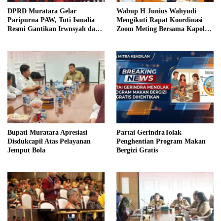
DPRD Muratara Gelar
Wabup H Junius Wahyudi
Paripurna PAW, Tuti Ismalia
Mengikuti Rapat Koordinasi
Resmi Gantikan Irwnsyah dari
Zoom Meting Bersama Kapolres
Fraksi PDIP Perjuangan
Muratara
Bupati Muratara Apresiasi
Partai GerindraTolak
Disdukcapil Atas Pelayanan
Penghentian Program Makan
Jemput Bola
Bergizi Gratis