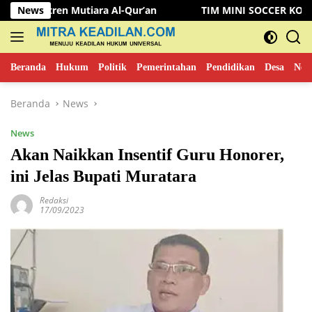
Langsung
n Mutiara Al-Qur’an
News
TIM MINI SOCCER KOMINFO MUSI 
ke
konten
Beranda
Hukum
Politik
Pemerintahan
Pendidikan
Desa
New
Beranda
News
News
Akan Naikkan Insentif Guru Honorer,
ini Jelas Bupati Muratara
Redaksi
17/09/2023