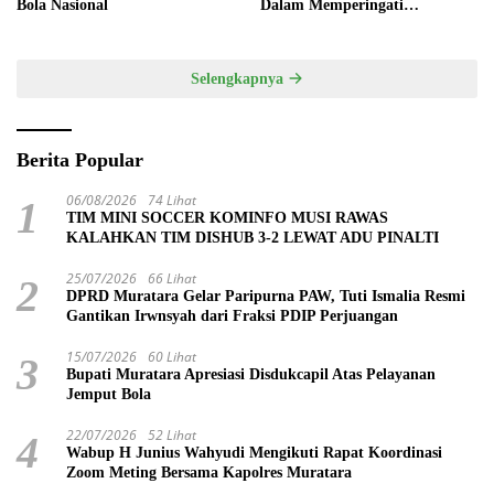
Bola Nasional
Dalam Memperingati
Hardiknas 2025
Selengkapnya
Berita Popular
06/08/2026
74 Lihat
1
TIM MINI SOCCER KOMINFO MUSI RAWAS
KALAHKAN TIM DISHUB 3-2 LEWAT ADU PINALTI
25/07/2026
66 Lihat
2
DPRD Muratara Gelar Paripurna PAW, Tuti Ismalia Resmi
Gantikan Irwnsyah dari Fraksi PDIP Perjuangan
15/07/2026
60 Lihat
3
Bupati Muratara Apresiasi Disdukcapil Atas Pelayanan
Jemput Bola
22/07/2026
52 Lihat
4
Wabup H Junius Wahyudi Mengikuti Rapat Koordinasi
Zoom Meting Bersama Kapolres Muratara