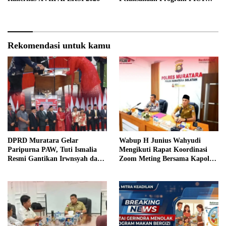
pada RSUD Rupit.
Rekomendasi untuk kamu
DPRD Muratara Gelar
Wabup H Junius Wahyudi
Paripurna PAW, Tuti Ismalia
Mengikuti Rapat Koordinasi
Resmi Gantikan Irwnsyah dari
Zoom Meting Bersama Kapolres
Fraksi PDIP Perjuangan
Muratara