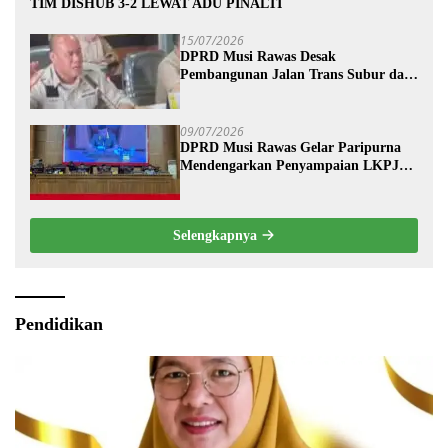
TIM DISHUB 3-2 LEWAT ADU PINALTI
15/07/2026
DPRD Musi Rawas Desak
Pembangunan Jalan Trans Subur dan
Wilayah HTI Segera Dituntaskan
09/07/2026
DPRD Musi Rawas Gelar Paripurna
Mendengarkan Penyampaian LKPJ
Bupati Musi Rawas 2025
Selengkapnya
Pendidikan