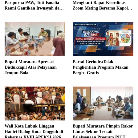
Paripurna PAW, Tuti Ismalia
Mengikuti Rapat Koordinasi
Resmi Gantikan Irwnsyah dari
Zoom Meting Bersama Kapolres
Fraksi PDIP Perjuangan
Muratara
Bupati Muratara Apresiasi
Partai GerindraTolak
Disdukcapil Atas Pelayanan
Penghentian Program Makan
Jemput Bola
Bergizi Gratis
Wali Kota Lubuk Linggau
Bupati Muratara Pimpin Rakor
Hadiri Dialog Kota Tangguh di
Lintas Sektor Terkait
Rakernas XVIII APEKSI 2026
Pelaksanaan Program PICT