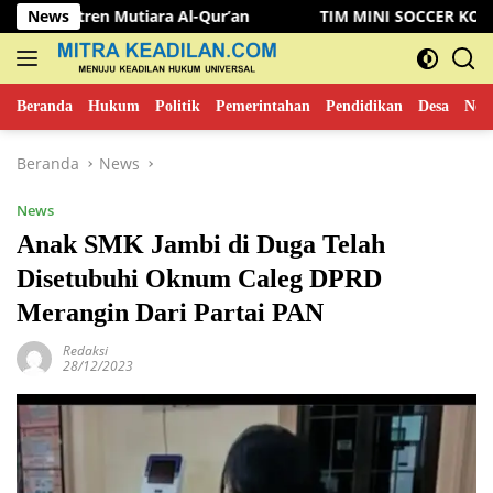
Langsung
n Mutiara Al-Qur’an
News
TIM MINI SOCCER KOMINFO MUSI 
ke
konten
Beranda
Hukum
Politik
Pemerintahan
Pendidikan
Desa
New
Beranda
News
News
Anak SMK Jambi di Duga Telah
Disetubuhi Oknum Caleg DPRD
Merangin Dari Partai PAN
Redaksi
28/12/2023