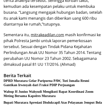
cerita anaknya tersebut. Sehingga korban takut,
kemudian ada kesempatan pelaku untuk membuka
busana. “Langsung mengajak hubungan badan, setelah
itu anak kami menangis dan diberikan uang 600 ribu
diantarnya ke rumah,”tutupnya.
Sementara itu,
mitrakeadilan.com
masih konfirmasi ke
pihak Polresta Jambi untuk laporan pemerkosaan
tersebut. Sesuai dengan Tindak Pidana Kejahatan
Perlindungan Anak UU Nomor 35 Tahun 2014. Tentang
perubahan UU Nomor 23 Tahun 2002. Sebagaimana
dimaksud pasal 81 UU 17/2016. (Ahmad)
Berita Terkait
DPRD Muratara Gelar Paripurna PAW, Tuti Ismalia Resmi
Gantikan Irwnsyah dari Fraksi PDIP Perjuangan
Wabup H Junius Wahyudi Mengikuti Rapat Koordinasi Zoom
Meting Bersama Kapolres Muratara
Bupati Muratara Apresiasi Disdukcapil Atas Pelayanan Jemput Bola