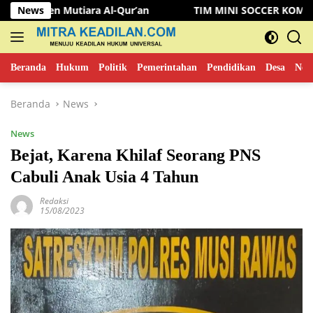
Langsung
 Mutiara Al-Qur’an
News
TIM MINI SOCCER KOMINFO MUSI R
ke
konten
Beranda
Hukum
Politik
Pemerintahan
Pendidikan
Desa
New
Beranda
News
News
Bejat, Karena Khilaf Seorang PNS
Cabuli Anak Usia 4 Tahun
Redaksi
15/08/2023