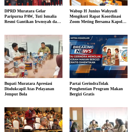
DPRD Muratara Gelar
Wabup H Junius Wahyudi
Paripurna PAW, Tuti Ismalia
Mengikuti Rapat Koordinasi
Resmi Gantikan Irwnsyah dari
Zoom Meting Bersama Kapolres
Fraksi PDIP Perjuangan
Muratara
Bupati Muratara Apresiasi
Partai GerindraTolak
Disdukcapil Atas Pelayanan
Penghentian Program Makan
Jemput Bola
Bergizi Gratis