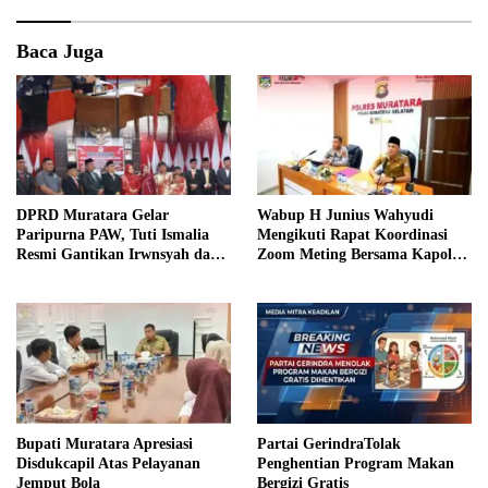
Baca Juga
DPRD Muratara Gelar
Wabup H Junius Wahyudi
Paripurna PAW, Tuti Ismalia
Mengikuti Rapat Koordinasi
Resmi Gantikan Irwnsyah dari
Zoom Meting Bersama Kapolres
Fraksi PDIP Perjuangan
Muratara
Bupati Muratara Apresiasi
Partai GerindraTolak
Disdukcapil Atas Pelayanan
Penghentian Program Makan
Jemput Bola
Bergizi Gratis