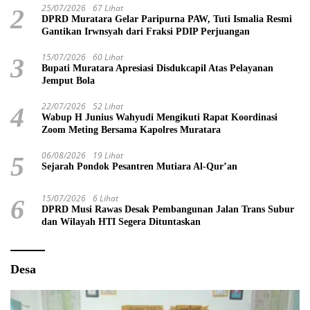
25/07/2026
67 Lihat
2
DPRD Muratara Gelar Paripurna PAW, Tuti Ismalia Resmi
Gantikan Irwnsyah dari Fraksi PDIP Perjuangan
15/07/2026
60 Lihat
3
Bupati Muratara Apresiasi Disdukcapil Atas Pelayanan
Jemput Bola
22/07/2026
52 Lihat
4
Wabup H Junius Wahyudi Mengikuti Rapat Koordinasi
Zoom Meting Bersama Kapolres Muratara
06/08/2026
19 Lihat
5
Sejarah Pondok Pesantren Mutiara Al-Qur’an
15/07/2026
6 Lihat
6
DPRD Musi Rawas Desak Pembangunan Jalan Trans Subur
dan Wilayah HTI Segera Dituntaskan
Desa