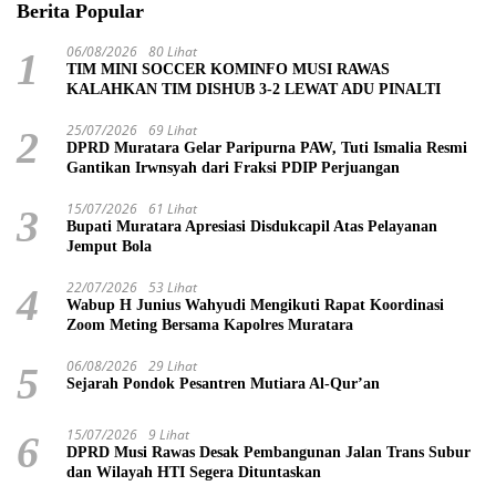
Berita Popular
06/08/2026
80 Lihat
1
TIM MINI SOCCER KOMINFO MUSI RAWAS
KALAHKAN TIM DISHUB 3-2 LEWAT ADU PINALTI
25/07/2026
69 Lihat
2
DPRD Muratara Gelar Paripurna PAW, Tuti Ismalia Resmi
Gantikan Irwnsyah dari Fraksi PDIP Perjuangan
15/07/2026
61 Lihat
3
Bupati Muratara Apresiasi Disdukcapil Atas Pelayanan
Jemput Bola
22/07/2026
53 Lihat
4
Wabup H Junius Wahyudi Mengikuti Rapat Koordinasi
Zoom Meting Bersama Kapolres Muratara
06/08/2026
29 Lihat
5
Sejarah Pondok Pesantren Mutiara Al-Qur’an
15/07/2026
9 Lihat
6
DPRD Musi Rawas Desak Pembangunan Jalan Trans Subur
dan Wilayah HTI Segera Dituntaskan