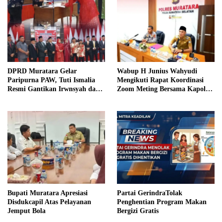
DPRD Muratara Gelar
Wabup H Junius Wahyudi
Paripurna PAW, Tuti Ismalia
Mengikuti Rapat Koordinasi
Resmi Gantikan Irwnsyah dari
Zoom Meting Bersama Kapolres
Fraksi PDIP Perjuangan
Muratara
Bupati Muratara Apresiasi
Partai GerindraTolak
Disdukcapil Atas Pelayanan
Penghentian Program Makan
Jemput Bola
Bergizi Gratis