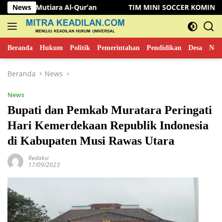
Langsung
a Al-Qur’an
News
TIM MINI SOCCER KOMINFO MUSI RAWAS K
ke
konten
Beranda
Hukum
Politik
Pemerintahan
Pendidikan
Desa
New
Beranda
News
News
Bupati dan Pemkab Muratara Peringati
Hari Kemerdekaan Republik Indonesia
di Kabupaten Musi Rawas Utara
Redaksi
17/09/2023