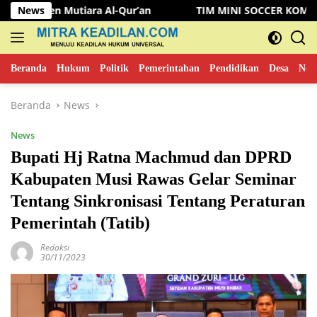
Langsung
n Mutiara Al-Qur’an
News
TIM MINI SOCCER KOMINFO MUSI 
ke
konten
Beranda
Hukum
Politik
Pemerintahan
Pendidikan
Desa
New
Beranda
News
News
Bupati Hj Ratna Machmud dan DPRD
Kabupaten Musi Rawas Gelar Seminar
Tentang Sinkronisasi Tentang Peraturan
Pemerintah (Tatib)
Redaksi
30/11/2023