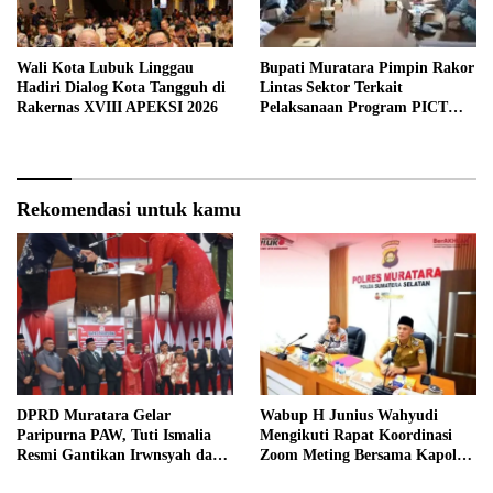
Wali Kota Lubuk Linggau
Bupati Muratara Pimpin Rakor
Hadiri Dialog Kota Tangguh di
Lintas Sektor Terkait
Rakernas XVIII APEKSI 2026
Pelaksanaan Program PICT
pada RSUD Rupit.
Rekomendasi untuk kamu
DPRD Muratara Gelar
Wabup H Junius Wahyudi
Paripurna PAW, Tuti Ismalia
Mengikuti Rapat Koordinasi
Resmi Gantikan Irwnsyah dari
Zoom Meting Bersama Kapolres
Fraksi PDIP Perjuangan
Muratara