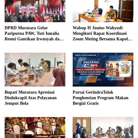
DPRD Muratara Gelar
Wabup H Junius Wahyudi
Paripurna PAW, Tuti Ismalia
Mengikuti Rapat Koordinasi
Resmi Gantikan Irwnsyah dari
Zoom Meting Bersama Kapolres
Fraksi PDIP Perjuangan
Muratara
Bupati Muratara Apresiasi
Partai GerindraTolak
Disdukcapil Atas Pelayanan
Penghentian Program Makan
Jemput Bola
Bergizi Gratis