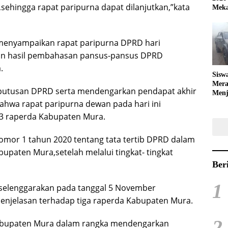
sehingga rapat paripurna dapat dilanjutkan,”kata
Meka
menyampaikan rapat paripurna DPRD hari
an hasil pembahasan pansus-pansus DPRD
.
Sisw
Mera
putusan DPRD serta mendengarkan pendapat akhir
Menj
hwa rapat paripurna dewan pada hari ini
Bola
3 raperda Kabupaten Mura.
mor 1 tahun 2020 tentang tata tertib DPRD dalam
paten Mura,setelah melalui tingkat- tingkat
Ber
1
iselenggarakan pada tanggal 5 November
enjelasan terhadap tiga raperda Kabupaten Mura.
2
Kabupaten Mura dalam rangka mendengarkan