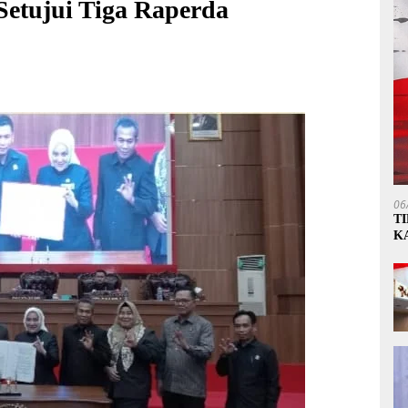
etujui Tiga Raperda
06
T
K
P