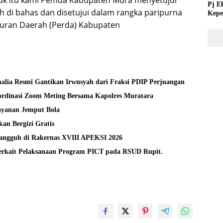
 itu kami Pemda Kabupaten Mura menyetujui
Pj E
h di bahas dan disetujui dalam rangka paripurna
Kepe
Tida
aturan Daerah (Perda) Kabupaten
alia Resmi Gantikan Irwnsyah dari Fraksi PDIP Perjuangan
rdinasi Zoom Meting Bersama Kapolres Muratara
layanan Jemput Bola
an Bergizi Gratis
Tangguh di Rakernas XVIII APEKSI 2026
Terkait Pelaksanaan Program PICT pada RSUD Rupit.