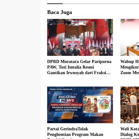
Baca Juga
DPRD Muratara Gelar Paripurna
Wabup H 
PAW, Tuti Ismalia Resmi
Mengikut
Gantikan Irwnsyah dari Fraksi
Zoom Met
PDIP Perjuangan
Muratara
Partai GerindraTolak
Wali Kot
Penghentian Program Makan
Dialog Ko