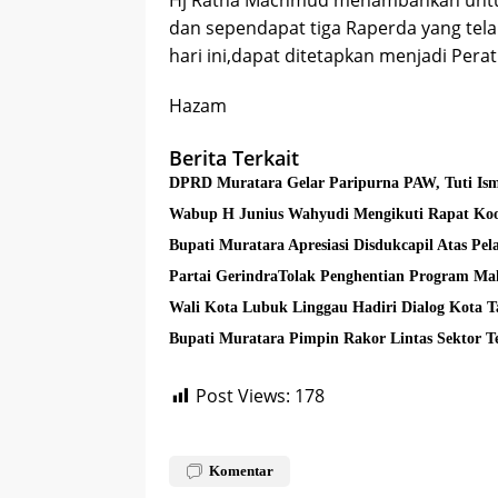
Hj Ratna Machmud menambahkan untuk
dan sependapat tiga Raperda yang tela
hari ini,dapat ditetapkan menjadi Per
Hazam
Berita Terkait
DPRD Muratara Gelar Paripurna PAW, Tuti Ism
Wabup H Junius Wahyudi Mengikuti Rapat Koo
Bupati Muratara Apresiasi Disdukcapil Atas Pe
Partai GerindraTolak Penghentian Program Mak
Wali Kota Lubuk Linggau Hadiri Dialog Kota 
Bupati Muratara Pimpin Rakor Lintas Sektor 
Post Views:
178
Komentar