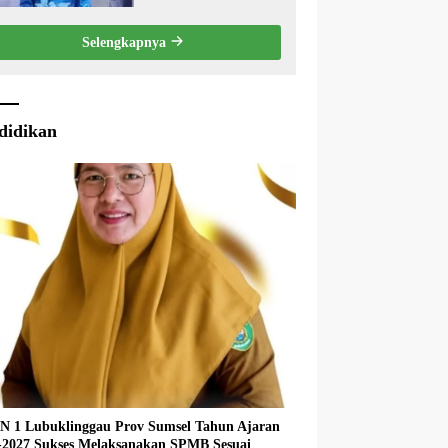
Eksekutif Terhadap
Raperda Tentang
Selengkapnya
Pertanggungjawaban
APBD Kabupaten Musi
Rawas Tahun Anggaran
2025.
didikan
 1 Lubuklinggau Prov Sumsel Tahun Ajaran
027 Sukses Melaksanakan SPMB Sesuai