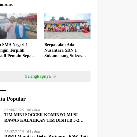
nisme.
a SMA Negeri 1
Berpakaian Adat
ngin Terpilih
Nusantara SDN 1
adi Pemain Sepak
Sukamenang Sukses
 Nasional
Dalam Memperingati
Hardiknas 2025
Selengkapnya
ita Popular
06/08/2026
66 Lihat
TIM MINI SOCCER KOMINFO MUSI
RAWAS KALAHKAN TIM DISHUB 3-2
LEWAT ADU PINALTI
25/07/2026
65 Lihat
DPRD Muratara Gelar Paripurna PAW, Tuti