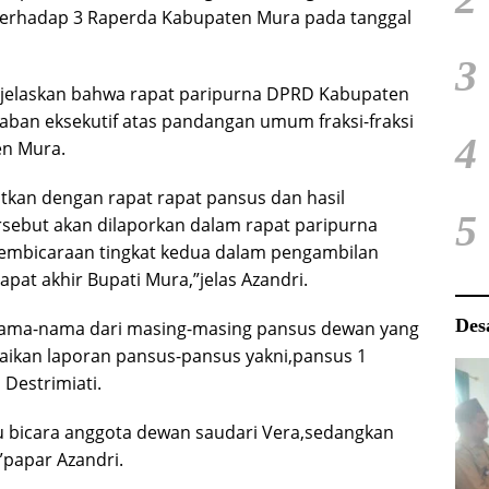
terhadap 3 Raperda Kabupaten Mura pada tanggal
3
njelaskan bahwa rapat paripurna DPRD Kabupaten
ban eksekutif atas pandangan umum fraksi-fraksi
4
en Mura.
utkan dengan rapat rapat pansus dan hasil
5
ebut akan dilaporkan dalam rapat paripurna
pembicaraan tingkat kedua dalam pengambilan
t akhir Bupati Mura,”jelas Azandri.
Des
nama-nama dari masing-masing pansus dewan yang
ikan laporan pansus-pansus yakni,pansus 1
Destrimiati.
ru bicara anggota dewan saudari Vera,sedangkan
”papar Azandri.