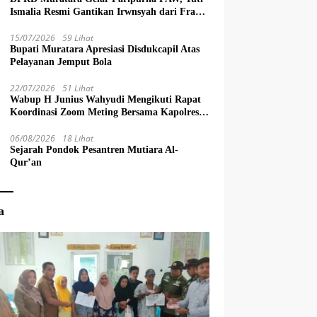
Ismalia Resmi Gantikan Irwnsyah dari Fraksi
PDIP Perjuangan
15/07/2026
59 Lihat
Bupati Muratara Apresiasi Disdukcapil Atas
Pelayanan Jemput Bola
22/07/2026
51 Lihat
Wabup H Junius Wahyudi Mengikuti Rapat
Koordinasi Zoom Meting Bersama Kapolres
Muratara
06/08/2026
18 Lihat
Sejarah Pondok Pesantren Mutiara Al-
Qur’an
a