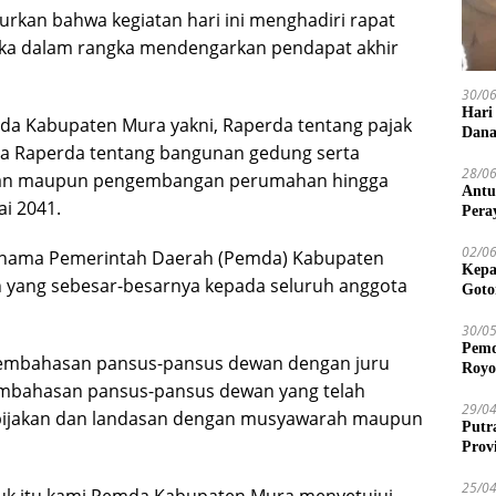
kan bahwa kegiatan hari ini menghadiri rapat
ka dalam rangka mendengarkan pendapat akhir
30/0
Hari
da Kabupaten Mura yakni, Raperda tentang pajak
Dana
nya Raperda tentang bangunan gedung serta
28/0
nan maupun pengembangan perumahan hingga
Antu
i 2041.
Pera
02/0
tas nama Pemerintah Daerah (Pemda) Kabupaten
Kepa
 yang sebesar-besarnya kepada seluruh anggota
Goto
30/0
Pemd
pembahasan pansus-pansus dewan dengan juru
Royo
pembahasan pansus-pansus dewan yang telah
29/0
ebijakan dan landasan dengan musyawarah maupun
Putr
Prov
25/0