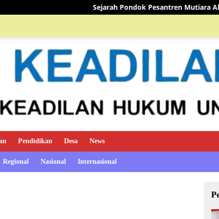
Sejarah Pondok Pesantren Mutiara Al-Qur’an
an
Pendidikan
Desa
News
Regional
Nasional
Internasional
P