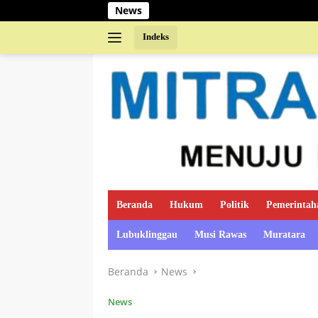
Langsung
News
ke
konten
Indeks
Beranda
Hukum
Politik
Pemerintah
Lubuklinggau
Musi Rawas
Muratara
Beranda
News
News