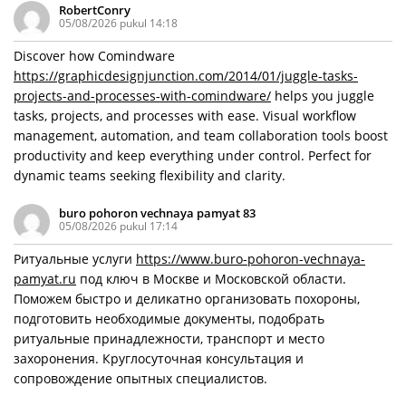
RobertConry
05/08/2026 pukul 14:18
Discover how Comindware
https://graphicdesignjunction.com/2014/01/juggle-tasks-
projects-and-processes-with-comindware/
helps you juggle
tasks, projects, and processes with ease. Visual workflow
management, automation, and team collaboration tools boost
productivity and keep everything under control. Perfect for
dynamic teams seeking flexibility and clarity.
buro pohoron vechnaya pamyat 83
05/08/2026 pukul 17:14
Ритуальные услуги
https://www.buro-pohoron-vechnaya-
pamyat.ru
под ключ в Москве и Московской области.
Поможем быстро и деликатно организовать похороны,
подготовить необходимые документы, подобрать
ритуальные принадлежности, транспорт и место
захоронения. Круглосуточная консультация и
сопровождение опытных специалистов.