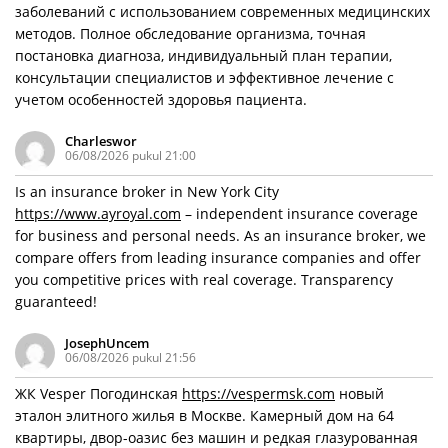
заболеваний с использованием современных медицинских
методов. Полное обследование организма, точная
постановка диагноза, индивидуальный план терапии,
консультации специалистов и эффективное лечение с
учетом особенностей здоровья пациента.
Charleswor
06/08/2026 pukul 21:00
Is an insurance broker in New York City
https://www.ayroyal.com
– independent insurance coverage
for business and personal needs. As an insurance broker, we
compare offers from leading insurance companies and offer
you competitive prices with real coverage. Transparency
guaranteed!
JosephUncem
06/08/2026 pukul 21:56
ЖК Vesper Погодинская
https://vespermsk.com
новый
эталон элитного жилья в Москве. Камерный дом на 64
квартиры, двор-оазис без машин и редкая глазурованная