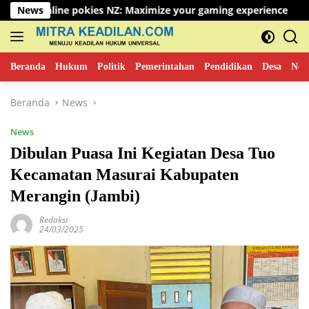
Langsung
kies NZ: Maximize your gaming experience
News
Unveiling the
ke
konten
Beranda
Hukum
Politik
Pemerintahan
Pendidikan
Desa
New
Beranda
News
News
Dibulan Puasa Ini Kegiatan Desa Tuo
Kecamatan Masurai Kabupaten
Merangin (Jambi)
Redaksi
24/03/2025