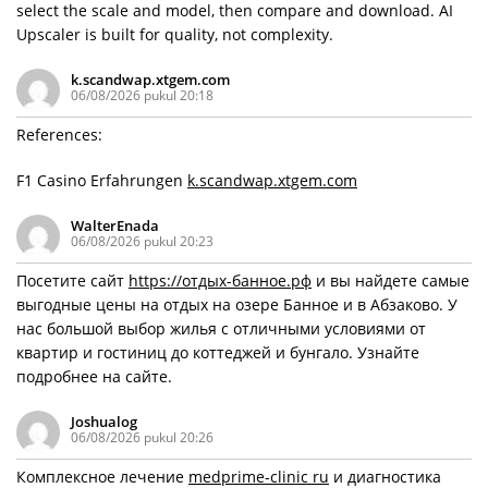
select the scale and model, then compare and download. AI
Upscaler is built for quality, not complexity.
k.scandwap.xtgem.com
06/08/2026 pukul 20:18
References:
F1 Casino Erfahrungen
k.scandwap.xtgem.com
WalterEnada
06/08/2026 pukul 20:23
Посетите сайт
https://отдых-банное.рф
и вы найдете самые
выгодные цены на отдых на озере Банное и в Абзаково. У
нас большой выбор жилья с отличными условиями от
квартир и гостиниц до коттеджей и бунгало. Узнайте
подробнее на сайте.
Joshualog
06/08/2026 pukul 20:26
Комплексное лечение
medprime-clinic ru
и диагностика