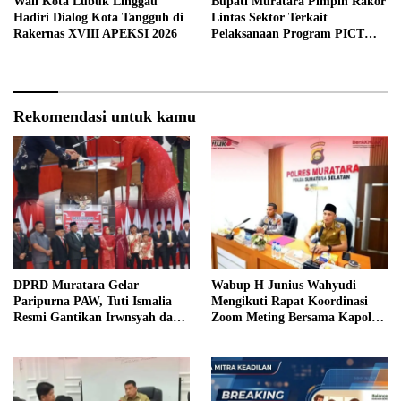
Wali Kota Lubuk Linggau
Bupati Muratara Pimpin Rakor
Hadiri Dialog Kota Tangguh di
Lintas Sektor Terkait
Rakernas XVIII APEKSI 2026
Pelaksanaan Program PICT
pada RSUD Rupit.
Rekomendasi untuk kamu
DPRD Muratara Gelar
Wabup H Junius Wahyudi
Paripurna PAW, Tuti Ismalia
Mengikuti Rapat Koordinasi
Resmi Gantikan Irwnsyah dari
Zoom Meting Bersama Kapolres
Fraksi PDIP Perjuangan
Muratara