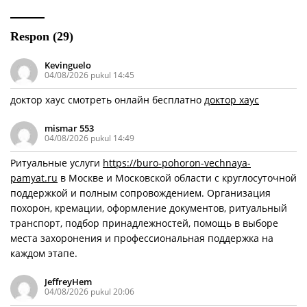
Respon (29)
Kevinguelo
04/08/2026 pukul 14:45
доктор хаус смотреть онлайн бесплатно
доктор хаус
mismar 553
04/08/2026 pukul 14:49
Ритуальные услуги
https://buro-pohoron-vechnaya-
pamyat.ru
в Москве и Московской области с круглосуточной
поддержкой и полным сопровождением. Организация
похорон, кремации, оформление документов, ритуальный
транспорт, подбор принадлежностей, помощь в выборе
места захоронения и профессиональная поддержка на
каждом этапе.
JeffreyHem
04/08/2026 pukul 20:06