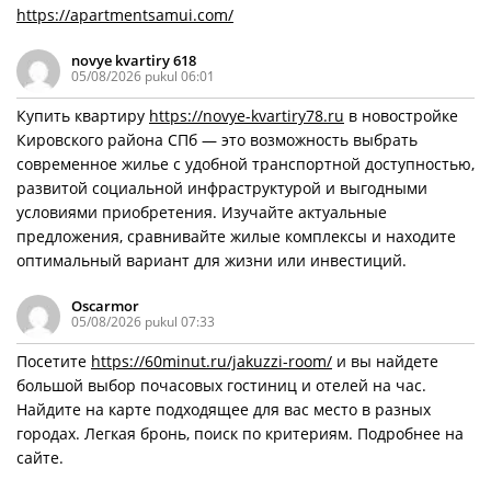
https://apartmentsamui.com/
novye kvartiry 618
05/08/2026 pukul 06:01
Купить квартиру
https://novye-kvartiry78.ru
в новостройке
Кировского района СПб — это возможность выбрать
современное жилье с удобной транспортной доступностью,
развитой социальной инфраструктурой и выгодными
условиями приобретения. Изучайте актуальные
предложения, сравнивайте жилые комплексы и находите
оптимальный вариант для жизни или инвестиций.
Oscarmor
05/08/2026 pukul 07:33
Посетите
https://60minut.ru/jakuzzi-room/
и вы найдете
большой выбор почасовых гостиниц и отелей на час.
Найдите на карте подходящее для вас место в разных
городах. Легкая бронь, поиск по критериям. Подробнее на
сайте.