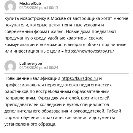
MichaelCub
06/08/2026 pukul 00:13
Купить новостройку в Москве от застройщика хотят многие
покупатели, которые ценят понятные условия и
современный формат жилья. Новые дома предлагают
продуманную среду, удобные квартиры, свежие
коммуникации и возможность выбрать объект под личные
или инвестиционные цели –
https://newnovostroy.ru/
Luthererype
06/08/2026 pukul 00:24
Повышение квалификации
https://kursdpo.ru
и
профессиональная переподготовка педагогических
работников по востребованным образовательным
направлениям. Курсы для учителей, воспитателей,
преподавателей колледжей и вузов, специалистов
дополнительного образования и руководителей. Гибкий
формат обучения, практические знания и документы
установленного образца.