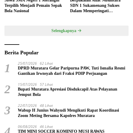
Siswa SMA Negeri 1 Merangin
Berpakaian Adat Nusantara
Terpilih Menjadi Pemain Sepak
SDN 1 Sukamenang Sukses
Bola Nasional
Dalam Memperingati
Hardiknas 2025
Selengkapnya
Berita Popular
25/07/2026
62 Lihat
1
DPRD Muratara Gelar Paripurna PAW, Tuti Ismalia Resmi
Gantikan Irwnsyah dari Fraksi PDIP Perjuangan
15/07/2026
57 Lihat
2
Bupati Muratara Apresiasi Disdukcapil Atas Pelayanan
Jemput Bola
22/07/2026
48 Lihat
3
Wabup H Junius Wahyudi Mengikuti Rapat Koordinasi
Zoom Meting Bersama Kapolres Muratara
06/08/2026
46 Lihat
4
TIM MINI SOCCER KOMINFO MUSI RAWAS