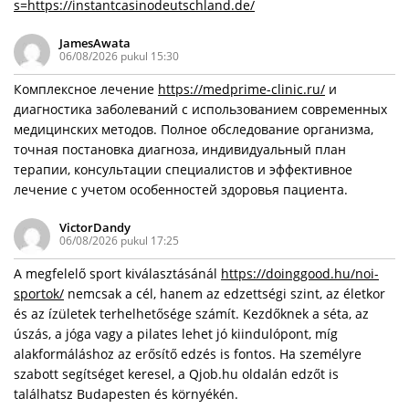
s=https://instantcasinodeutschland.de/
JamesAwata
06/08/2026 pukul 15:30
Комплексное лечение
https://medprime-clinic.ru/
и
диагностика заболеваний с использованием современных
медицинских методов. Полное обследование организма,
точная постановка диагноза, индивидуальный план
терапии, консультации специалистов и эффективное
лечение с учетом особенностей здоровья пациента.
VictorDandy
06/08/2026 pukul 17:25
A megfelelő sport kiválasztásánál
https://doinggood.hu/noi-
sportok/
nemcsak a cél, hanem az edzettségi szint, az életkor
és az ízületek terhelhetősége számít. Kezdőknek a séta, az
úszás, a jóga vagy a pilates lehet jó kiindulópont, míg
alakformáláshoz az erősítő edzés is fontos. Ha személyre
szabott segítséget keresel, a Qjob.hu oldalán edzőt is
találhatsz Budapesten és környékén.