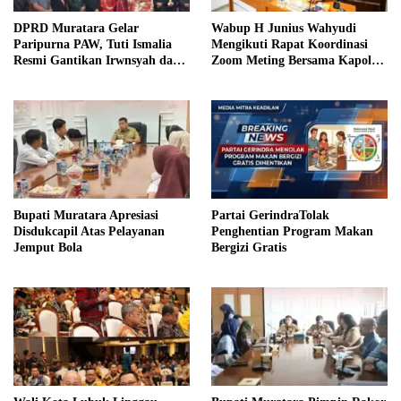
DPRD Muratara Gelar
Wabup H Junius Wahyudi
Paripurna PAW, Tuti Ismalia
Mengikuti Rapat Koordinasi
Resmi Gantikan Irwnsyah dari
Zoom Meting Bersama Kapolres
Fraksi PDIP Perjuangan
Muratara
Bupati Muratara Apresiasi
Partai GerindraTolak
Disdukcapil Atas Pelayanan
Penghentian Program Makan
Jemput Bola
Bergizi Gratis