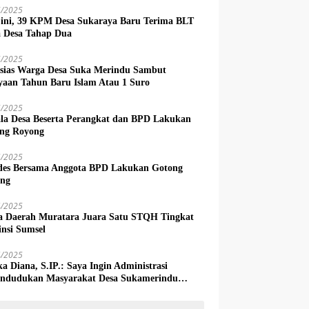
6/2025
 ini, 39 KPM Desa Sukaraya Baru Terima BLT
 Desa Tahap Dua
6/2025
sias Warga Desa Suka Merindu Sambut
yaan Tahun Baru Islam Atau 1 Suro
6/2025
la Desa Beserta Perangkat dan BPD Lakukan
ng Royong
5/2025
es Bersama Anggota BPD Lakukan Gotong
ng
4/2025
a Daerah Muratara Juara Satu STQH Tingkat
insi Sumsel
4/2025
ka Diana, S.IP.: Saya Ingin Administrasi
ndudukan Masyarakat Desa Sukamerindu
k Ada Permasalahan!