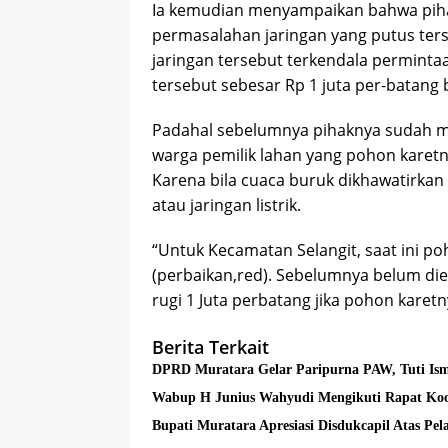
Ia kemudian menyampaikan bahwa pih
permasalahan jaringan yang putus te
jaringan tersebut terkendala permintaa
tersebut sebesar Rp 1 juta per-batang b
Padahal sebelumnya pihaknya sudah 
warga pemilik lahan yang pohon karetny
Karena bila cuaca buruk dikhawatirk
atau jaringan listrik.
“Untuk Kecamatan Selangit, saat ini po
(perbaikan,red). Sebelumnya belum die
rugi 1 Juta perbatang jika pohon karet
Berita Terkait
DPRD Muratara Gelar Paripurna PAW, Tuti Ism
Wabup H Junius Wahyudi Mengikuti Rapat Koo
Bupati Muratara Apresiasi Disdukcapil Atas Pe