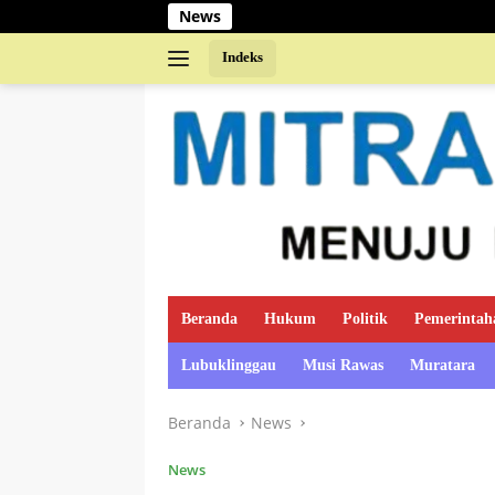
Langsung
News
TIM MINI SOC
ke
konten
Indeks
Beranda
Hukum
Politik
Pemerintah
Lubuklinggau
Musi Rawas
Muratara
Beranda
News
News