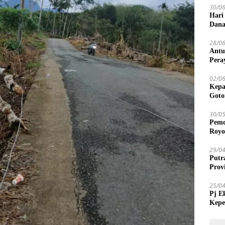
30/0
Hari
Dana
28/0
Antu
Pera
02/0
Kepa
Goto
30/0
Pemd
Royo
29/0
Putr
Prov
25/0
Pj E
Kepe
Tida