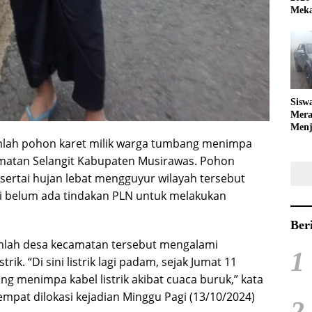
Meka
Sisw
Mera
Menj
Bola
umlah pohon karet milik warga tumbang menimpa
camatan Selangit Kabupaten Musirawas. Pohon
isertai hujan lebat mengguyur wilayah tersebut
ini belum ada tindakan PLN untuk melakukan
Ber
sejumlah desa kecamatan tersebut mengalami
1
k. “Di sini listrik lagi padam, sejak Jumat 11
g menimpa kabel listrik akibat cuaca buruk,” kata
pat dilokasi kejadian Minggu Pagi (13/10/2024)
2