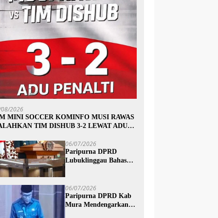
/08/2026
IM MINI SOCCER KOMINFO MUSI RAWAS
ALAHKAN TIM DISHUB 3-2 LEWAT ADU
INALTI
06/07/2026
Paripurna DPRD
Lubuklinggau Bahas
Pertanggungjawaban
APBD 2025, Wali Kota
Sampaikan Jawaban
06/07/2026
Eksekutif
Paripurna DPRD Kab
Mura Mendengarkan
Penyampaian Jawaban