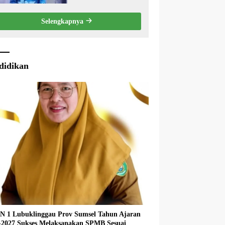
Eksekutif Terhadap
Raperda Tentang
Selengkapnya
Pertanggungjawaban
APBD Kabupaten Musi
Rawas Tahun Anggaran
2025.
didikan
 1 Lubuklinggau Prov Sumsel Tahun Ajaran
027 Sukses Melaksanakan SPMB Sesuai