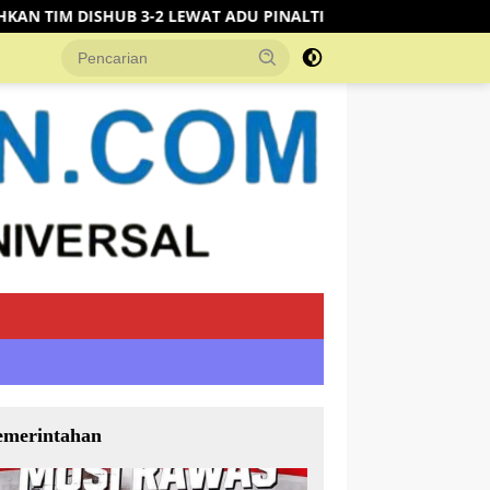
DU PINALTI
DPRD Muratara Gelar Paripurna PAW, Tuti I
emerintahan