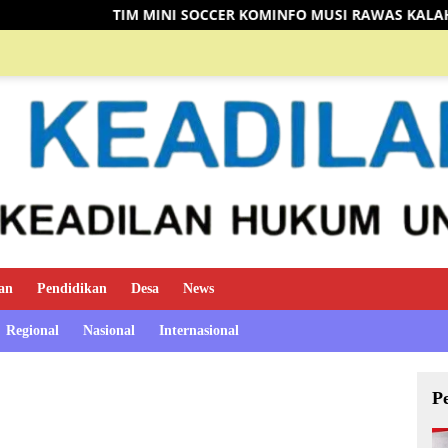
CER KOMINFO MUSI RAWAS KALAHKAN TIM DISHUB 3-2 LEWAT A
an
Pendidikan
Desa
News
Regional
Nasional
Internasional
P