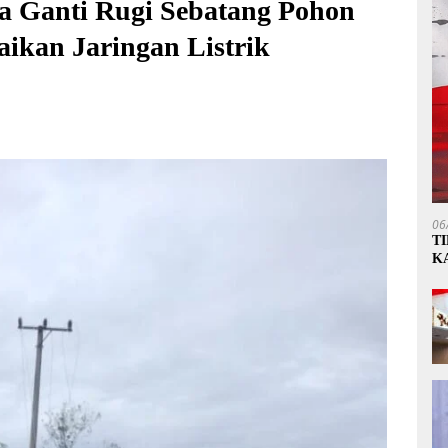
a Ganti Rugi Sebatang Pohon
aikan Jaringan Listrik
06
T
K
P