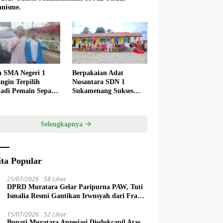
nisme.
a SMA Negeri 1
Berpakaian Adat
ngin Terpilih
Nusantara SDN 1
adi Pemain Sepak
Sukamenang Sukses
 Nasional
Dalam Memperingati
Hardiknas 2025
Selengkapnya
ita Popular
25/07/2026
58 Lihat
DPRD Muratara Gelar Paripurna PAW, Tuti
Ismalia Resmi Gantikan Irwnsyah dari Fraksi
PDIP Perjuangan
15/07/2026
52 Lihat
Bupati Muratara Apresiasi Disdukcapil Atas