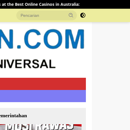
nos in Australia:
Sejarah Pondok Pesantren Mutiara Al
emerintahan