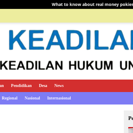
What to know about real money pokies at the Best Online Casi
an
Pendidikan
Desa
News
Regional
Nasional
Internasional
P