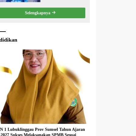
Eksekutif Terhadap
Raperda Tentang
Selengkapnya
Pertanggungjawaban
APBD Kabupaten Musi
Rawas Tahun Anggaran
2025.
didikan
 1 Lubuklinggau Prov Sumsel Tahun Ajaran
027 Sukses Melaksanakan SPMB Sesuai