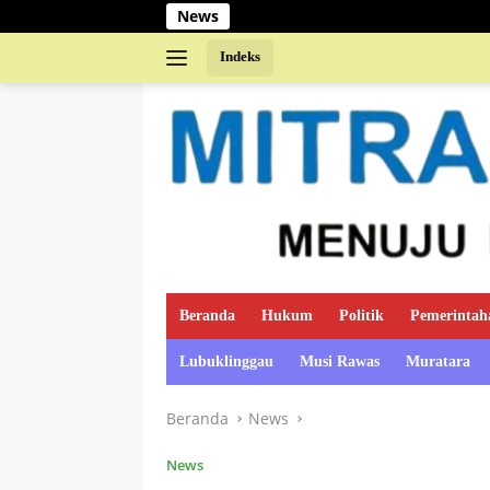
Langsung
News
ke
konten
Indeks
Beranda
Hukum
Politik
Pemerintah
Lubuklinggau
Musi Rawas
Muratara
Beranda
News
News