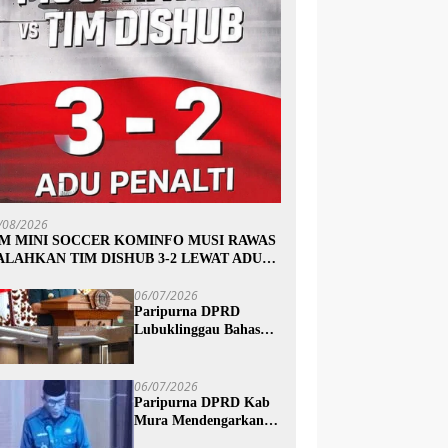
/08/2026
IM MINI SOCCER KOMINFO MUSI RAWAS
ALAHKAN TIM DISHUB 3-2 LEWAT ADU
INALTI
06/07/2026
Paripurna DPRD
Lubuklinggau Bahas
Pertanggungjawaban
APBD 2025, Wali Kota
Sampaikan Jawaban
06/07/2026
Eksekutif
Paripurna DPRD Kab
Mura Mendengarkan
Penyampaian Jawaban