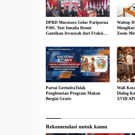
DPRD Muratara Gelar Paripurna
Wabup H 
PAW, Tuti Ismalia Resmi
Mengikut
Gantikan Irwnsyah dari Fraksi
Zoom Met
PDIP Perjuangan
Muratara
Partai GerindraTolak
Wali Kot
Penghentian Program Makan
Dialog Ko
Bergizi Gratis
XVIII AP
Rekomendasi untuk kamu