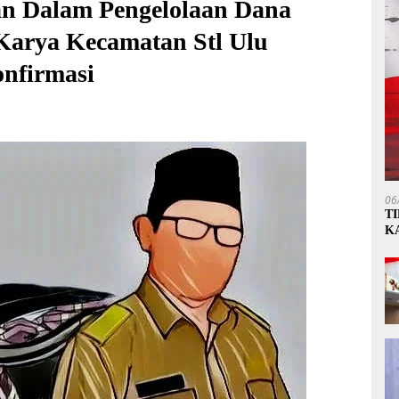
an Dalam Pengelolaan Dana
Karya Kecamatan Stl Ulu
onfirmasi
06
T
K
P