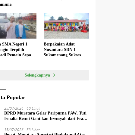
nisme.
a SMA Negeri 1
Berpakaian Adat
ngin Terpilih
Nusantara SDN 1
adi Pemain Sepak
Sukamenang Sukses
 Nasional
Dalam Memperingati
Hardiknas 2025
Selengkapnya
ita Popular
25/07/2026
60 Lihat
DPRD Muratara Gelar Paripurna PAW, Tuti
Ismalia Resmi Gantikan Irwnsyah dari Fraksi
PDIP Perjuangan
15/07/2026
53 Lihat
Bupati Muratara Apresiasi Disdukcapil Atas