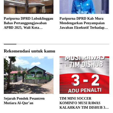
Paripurna DPRD Lubuklinggau
Paripurna DPRD Kab Mura
Bahas Pertanggungjawaban
Mendengarkan Penyampaian
APBD 2025, Wali Kota
Jawaban Eksekutif Terhadap
Sampaikan Jawaban Eksekutif
Raperda Tentang
Pertanggungjawaban APBD
Kabupaten Musi Rawas Tahun
Anggaran 2025.
Rekomendasi untuk kamu
Sejarah Pondok Pesantren
TIM MINI SOCCER
Mutiara Al-Qur’an
KOMINFO MUSI RAWAS
KALAHKAN TIM DISHUB 3-2
LEWAT ADU PINALTI