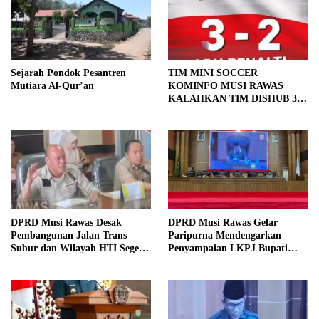
Sejarah Pondok Pesantren
TIM MINI SOCCER
Mutiara Al-Qur’an
KOMINFO MUSI RAWAS
KALAHKAN TIM DISHUB 3-2
LEWAT ADU PINALTI
DPRD Musi Rawas Desak
DPRD Musi Rawas Gelar
Pembangunan Jalan Trans
Paripurna Mendengarkan
Subur dan Wilayah HTI Segera
Penyampaian LKPJ Bupati
Dituntaskan
Musi Rawas 2025