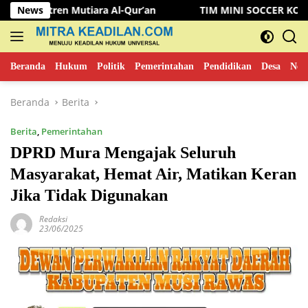
Langsung
 Mutiara Al-Qur’an
News
TIM MINI SOCCER KOMINFO MUSI R
ke
konten
Beranda
Hukum
Politik
Pemerintahan
Pendidikan
Desa
New
Beranda
Berita
Berita
,
Pemerintahan
DPRD Mura Mengajak Seluruh
Masyarakat, Hemat Air, Matikan Keran
Jika Tidak Digunakan
Redaksi
23/06/2025