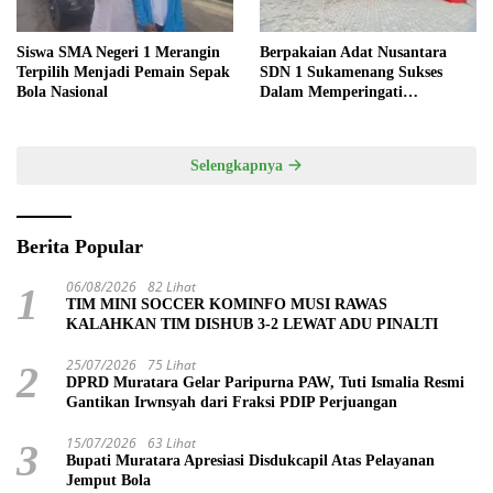
Siswa SMA Negeri 1 Merangin
Berpakaian Adat Nusantara
Terpilih Menjadi Pemain Sepak
SDN 1 Sukamenang Sukses
Bola Nasional
Dalam Memperingati
Hardiknas 2025
Selengkapnya
Berita Popular
06/08/2026
82 Lihat
1
TIM MINI SOCCER KOMINFO MUSI RAWAS
KALAHKAN TIM DISHUB 3-2 LEWAT ADU PINALTI
25/07/2026
75 Lihat
2
DPRD Muratara Gelar Paripurna PAW, Tuti Ismalia Resmi
Gantikan Irwnsyah dari Fraksi PDIP Perjuangan
15/07/2026
63 Lihat
3
Bupati Muratara Apresiasi Disdukcapil Atas Pelayanan
Jemput Bola