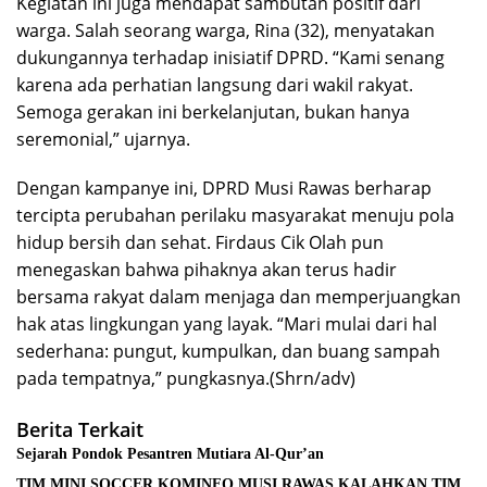
Kegiatan ini juga mendapat sambutan positif dari
warga. Salah seorang warga, Rina (32), menyatakan
dukungannya terhadap inisiatif DPRD. “Kami senang
karena ada perhatian langsung dari wakil rakyat.
Semoga gerakan ini berkelanjutan, bukan hanya
seremonial,” ujarnya.
Dengan kampanye ini, DPRD Musi Rawas berharap
tercipta perubahan perilaku masyarakat menuju pola
hidup bersih dan sehat. Firdaus Cik Olah pun
menegaskan bahwa pihaknya akan terus hadir
bersama rakyat dalam menjaga dan memperjuangkan
hak atas lingkungan yang layak. “Mari mulai dari hal
sederhana: pungut, kumpulkan, dan buang sampah
pada tempatnya,” pungkasnya.(Shrn/adv)
Berita Terkait
Sejarah Pondok Pesantren Mutiara Al-Qur’an
TIM MINI SOCCER KOMINFO MUSI RAWAS KALAHKAN TIM