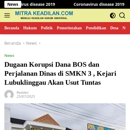
Langsung
irus disease 2019
News
Coronavirus disease 2019
Pes
ke
konten
Beranda
Hukum
Politik
Pemerintahan
Pendidikan
Desa
New
Beranda
News
News
Dugaan Korupsi Dana BOS dan
Perjalanan Dinas di SMKN 3 , Kejari
Lubuklinggau Akan Usut Tuntas
Redaksi
25/07/2025