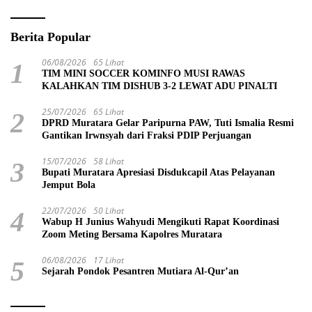
Berita Popular
06/08/2026
65 Lihat
1
TIM MINI SOCCER KOMINFO MUSI RAWAS
KALAHKAN TIM DISHUB 3-2 LEWAT ADU PINALTI
25/07/2026
65 Lihat
2
DPRD Muratara Gelar Paripurna PAW, Tuti Ismalia Resmi
Gantikan Irwnsyah dari Fraksi PDIP Perjuangan
15/07/2026
58 Lihat
3
Bupati Muratara Apresiasi Disdukcapil Atas Pelayanan
Jemput Bola
22/07/2026
50 Lihat
4
Wabup H Junius Wahyudi Mengikuti Rapat Koordinasi
Zoom Meting Bersama Kapolres Muratara
06/08/2026
17 Lihat
5
Sejarah Pondok Pesantren Mutiara Al-Qur’an