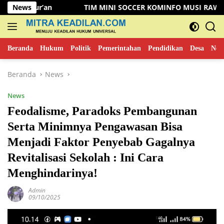
Langsung
News
TIM MINI SOCCER KOMINFO MUSI RAWAS KALAHKAN TIM DI
ke
konten
Beranda
Hukum
Politik
Pemerintahan
Pendidikan
Desa
New
Beranda
News
News
Feodalisme, Paradoks Pembangunan
Serta Minimnya Pengawasan Bisa
Menjadi Faktor Penyebab Gagalnya
Revitalisasi Sekolah : Ini Cara
Menghindarinya!
Admin
09/10/2025