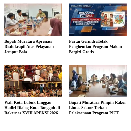
Bupati Muratara Apresiasi
Partai GerindraTolak
Disdukcapil Atas Pelayanan
Penghentian Program Makan
Jemput Bola
Bergizi Gratis
Wali Kota Lubuk Linggau
Bupati Muratara Pimpin Rakor
Hadiri Dialog Kota Tangguh di
Lintas Sektor Terkait
Rakernas XVIII APEKSI 2026
Pelaksanaan Program PICT
pada RSUD Rupit.