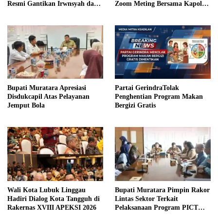
Resmi Gantikan Irwnsyah dari
Zoom Meting Bersama Kapolres
Fraksi PDIP Perjuangan
Muratara
Bupati Muratara Apresiasi
Partai GerindraTolak
Disdukcapil Atas Pelayanan
Penghentian Program Makan
Jemput Bola
Bergizi Gratis
Wali Kota Lubuk Linggau
Bupati Muratara Pimpin Rakor
Hadiri Dialog Kota Tangguh di
Lintas Sektor Terkait
Rakernas XVIII APEKSI 2026
Pelaksanaan Program PICT
pada RSUD Rupit.