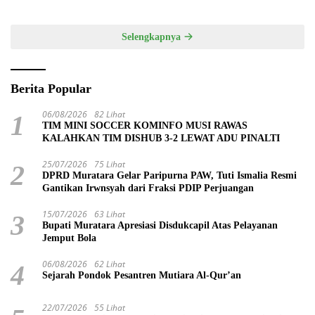
Hardiknas 2025
Selengkapnya
Berita Popular
06/08/2026
82 Lihat
1
TIM MINI SOCCER KOMINFO MUSI RAWAS
KALAHKAN TIM DISHUB 3-2 LEWAT ADU PINALTI
25/07/2026
75 Lihat
2
DPRD Muratara Gelar Paripurna PAW, Tuti Ismalia Resmi
Gantikan Irwnsyah dari Fraksi PDIP Perjuangan
15/07/2026
63 Lihat
3
Bupati Muratara Apresiasi Disdukcapil Atas Pelayanan
Jemput Bola
06/08/2026
62 Lihat
4
Sejarah Pondok Pesantren Mutiara Al-Qur’an
22/07/2026
55 Lihat