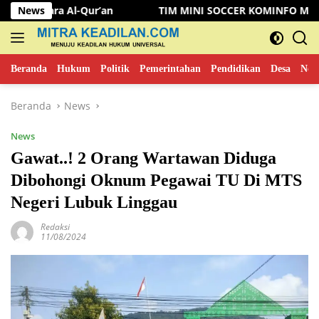
Langsung
r’an
News
TIM MINI SOCCER KOMINFO MUSI RAWAS KALAHKAN
ke
konten
Beranda
Hukum
Politik
Pemerintahan
Pendidikan
Desa
New
Beranda
News
News
Gawat..! 2 Orang Wartawan Diduga
Dibohongi Oknum Pegawai TU Di MTS
Negeri Lubuk Linggau
Redaksi
11/08/2024