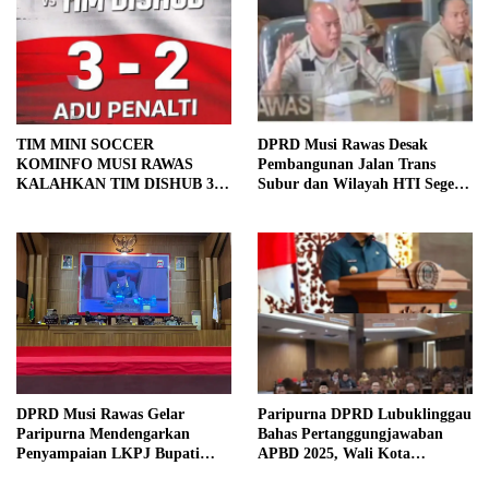
TIM MINI SOCCER
DPRD Musi Rawas Desak
KOMINFO MUSI RAWAS
Pembangunan Jalan Trans
KALAHKAN TIM DISHUB 3-2
Subur dan Wilayah HTI Segera
LEWAT ADU PINALTI
Dituntaskan
DPRD Musi Rawas Gelar
Paripurna DPRD Lubuklinggau
Paripurna Mendengarkan
Bahas Pertanggungjawaban
Penyampaian LKPJ Bupati
APBD 2025, Wali Kota
Musi Rawas 2025
Sampaikan Jawaban Eksekutif