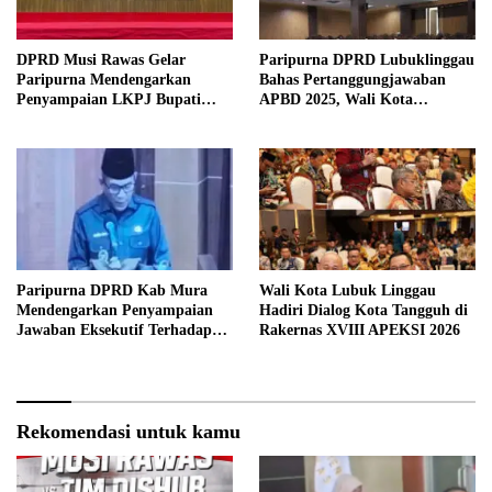
DPRD Musi Rawas Gelar
Paripurna DPRD Lubuklinggau
Paripurna Mendengarkan
Bahas Pertanggungjawaban
Penyampaian LKPJ Bupati
APBD 2025, Wali Kota
Musi Rawas 2025
Sampaikan Jawaban Eksekutif
Paripurna DPRD Kab Mura
Wali Kota Lubuk Linggau
Mendengarkan Penyampaian
Hadiri Dialog Kota Tangguh di
Jawaban Eksekutif Terhadap
Rakernas XVIII APEKSI 2026
Raperda Tentang
Pertanggungjawaban APBD
Kabupaten Musi Rawas Tahun
Anggaran 2025.
Rekomendasi untuk kamu