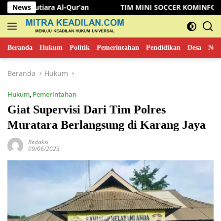
Langsung
a Al-Qur’an
News
TIM MINI SOCCER KOMINFO MUSI RAWAS KA
ke
konten
Beranda
Hukum
Politik
Pemerintahan
Pendidikan
Desa
New
Beranda
Hukum
Hukum
,
Pemerintahan
Giat Supervisi Dari Tim Polres
Muratara Berlangsung di Karang Jaya
Redaksi
09/06/2023