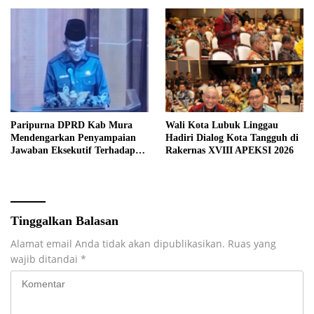
Paripurna DPRD Kab Mura
Wali Kota Lubuk Linggau
Mendengarkan Penyampaian
Hadiri Dialog Kota Tangguh di
Jawaban Eksekutif Terhadap
Rakernas XVIII APEKSI 2026
Raperda Tentang
Pertanggungjawaban APBD
Kabupaten Musi Rawas Tahun
Anggaran 2025.
Tinggalkan Balasan
Alamat email Anda tidak akan dipublikasikan.
Ruas yang
wajib ditandai
*