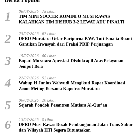
06/08/2026
78 Lihat
1
TIM MINI SOCCER KOMINFO MUSI RAWAS
KALAHKAN TIM DISHUB 3-2 LEWAT ADU PINALTI
25/07/2026
67 Lihat
2
DPRD Muratara Gelar Paripurna PAW, Tuti Ismalia Resmi
Gantikan Irwnsyah dari Fraksi PDIP Perjuangan
15/07/2026
60 Lihat
3
Bupati Muratara Apresiasi Disdukcapil Atas Pelayanan
Jemput Bola
22/07/2026
52 Lihat
4
Wabup H Junius Wahyudi Mengikuti Rapat Koordinasi
Zoom Meting Bersama Kapolres Muratara
06/08/2026
20 Lihat
5
Sejarah Pondok Pesantren Mutiara Al-Qur’an
15/07/2026
8 Lihat
6
DPRD Musi Rawas Desak Pembangunan Jalan Trans Subur
dan Wilayah HTI Segera Dituntaskan