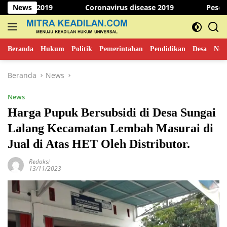
Langsung
2019
News
Coronavirus disease 2019
Peserta Paskibr
ke
konten
Beranda
Hukum
Politik
Pemerintahan
Pendidikan
Desa
New
Beranda
News
News
Harga Pupuk Bersubsidi di Desa Sungai
Lalang Kecamatan Lembah Masurai di
Jual di Atas HET Oleh Distributor.
Redaksi
13/11/2023