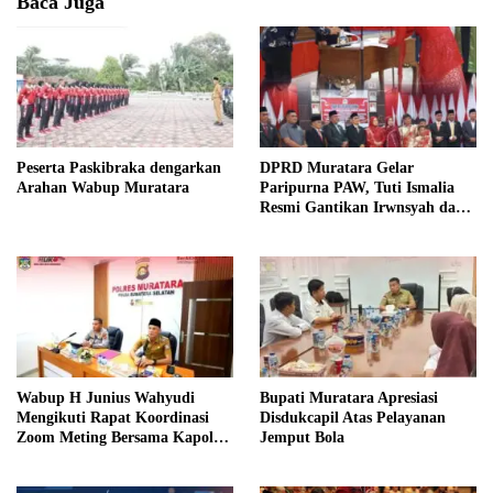
Baca Juga
Peserta Paskibraka dengarkan
DPRD Muratara Gelar
Arahan Wabup Muratara
Paripurna PAW, Tuti Ismalia
Resmi Gantikan Irwnsyah dari
Fraksi PDIP Perjuangan
Wabup H Junius Wahyudi
Bupati Muratara Apresiasi
Mengikuti Rapat Koordinasi
Disdukcapil Atas Pelayanan
Zoom Meting Bersama Kapolres
Jemput Bola
Muratara