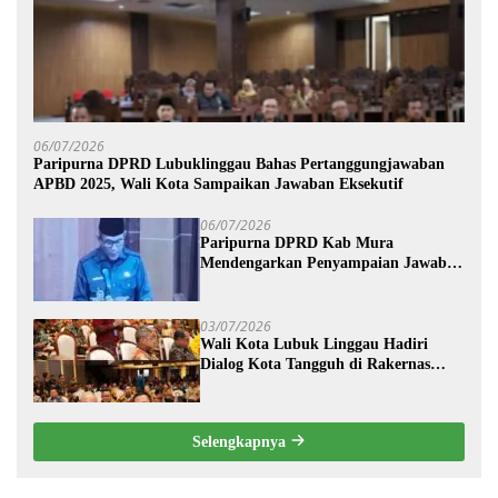
06/07/2026
Paripurna DPRD Lubuklinggau Bahas Pertanggungjawaban
APBD 2025, Wali Kota Sampaikan Jawaban Eksekutif
06/07/2026
Paripurna DPRD Kab Mura
Mendengarkan Penyampaian Jawaban
Eksekutif Terhadap Raperda Tentang
Pertanggungjawaban APBD
Kabupaten Musi Rawas Tahun
03/07/2026
Anggaran 2025.
Wali Kota Lubuk Linggau Hadiri
Dialog Kota Tangguh di Rakernas
XVIII APEKSI 2026
Selengkapnya