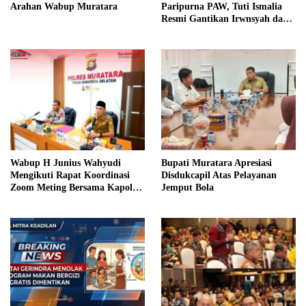
Arahan Wabup Muratara
Paripurna PAW, Tuti Ismalia
Resmi Gantikan Irwnsyah dari
Fraksi PDIP Perjuangan
Wabup H Junius Wahyudi
Bupati Muratara Apresiasi
Mengikuti Rapat Koordinasi
Disdukcapil Atas Pelayanan
Zoom Meting Bersama Kapolres
Jemput Bola
Muratara