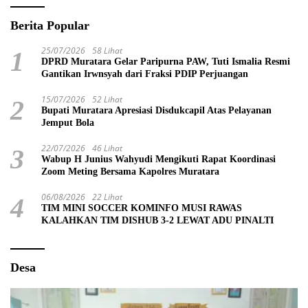
Berita Popular
25/07/2026
58 Lihat
1
DPRD Muratara Gelar Paripurna PAW, Tuti Ismalia Resmi
Gantikan Irwnsyah dari Fraksi PDIP Perjuangan
15/07/2026
52 Lihat
2
Bupati Muratara Apresiasi Disdukcapil Atas Pelayanan
Jemput Bola
22/07/2026
46 Lihat
3
Wabup H Junius Wahyudi Mengikuti Rapat Koordinasi
Zoom Meting Bersama Kapolres Muratara
06/08/2026
22 Lihat
4
TIM MINI SOCCER KOMINFO MUSI RAWAS
KALAHKAN TIM DISHUB 3-2 LEWAT ADU PINALTI
Desa