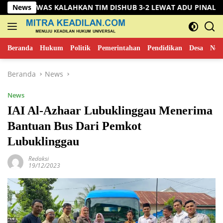
Langsung
ALAHKAN TIM DISHUB 3-2 LEWAT ADU PINALTI
News
DPRD Mu
ke
konten
Beranda
Hukum
Politik
Pemerintahan
Pendidikan
Desa
New
Beranda
News
News
IAI Al-Azhaar Lubuklinggau Menerima
Bantuan Bus Dari Pemkot
Lubuklinggau
Redaksi
19/12/2023