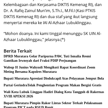
Kelembagaan dan Kerjasama DIKTIS Kemenag RI), dan
Dr. A. Rafiq Zainul Mun’im, S.Th.I., M.Fil.I (Kasi PTKIS
DIKTIS Kemenag RI) dan dua staf yang ikut langsung
menyertai mereka ke IAI Al-Azhaar Lubuklinggau.
“Mohon doanya. Ini kami tinggal menunggu SK UIN Al-
Azhaar Lubuklinggau,” jelasnya.(*)
Berita Terkait
DPRD Muratara Gelar Paripurna PAW, Tuti Ismalia Resmi
Gantikan Irwnsyah dari Fraksi PDIP Perjuangan
Wabup H Junius Wahyudi Mengikuti Rapat Koordinasi Zoom
Meting Bersama Kapolres Muratara
Bupati Muratara Apresiasi Disdukcapil Atas Pelayanan Jemput Bola
Partai GerindraTolak Penghentian Program Makan Bergizi Gratis
Wali Kota Lubuk Linggau Hadiri Dialog Kota Tangguh di Rakernas
XVIII APEKSI 2026
Bupati Muratara Pimpin Rakor Lintas Sektor Terkait Pelaksanaan
Program PICT pada RSUD Rupit.