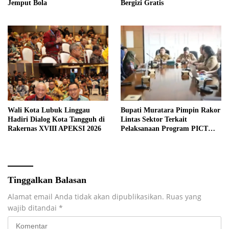
Jemput Bola
Bergizi Gratis
Wali Kota Lubuk Linggau
Bupati Muratara Pimpin Rakor
Hadiri Dialog Kota Tangguh di
Lintas Sektor Terkait
Rakernas XVIII APEKSI 2026
Pelaksanaan Program PICT
pada RSUD Rupit.
Tinggalkan Balasan
Alamat email Anda tidak akan dipublikasikan.
Ruas yang
wajib ditandai
*