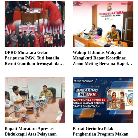
DPRD Muratara Gelar
Wabup H Junius Wahyudi
Paripurna PAW, Tuti Ismalia
Mengikuti Rapat Koordinasi
Resmi Gantikan Irwnsyah dari
Zoom Meting Bersama Kapolres
Fraksi PDIP Perjuangan
Muratara
Bupati Muratara Apresiasi
Partai GerindraTolak
Disdukcapil Atas Pelayanan
Penghentian Program Makan