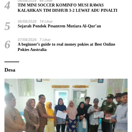
06/08/2026
46 Lihat
4
TIM MINI SOCCER KOMINFO MUSI RAWAS
KALAHKAN TIM DISHUB 3-2 LEWAT ADU PINALTI
06/08/2026
14 Lihat
5
Sejarah Pondok Pesantren Mutiara Al-Qur’an
07/08/2026
7 Lihat
6
A beginner’s guide to real money pokies at Best Online
Pokies Australia
Desa