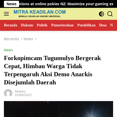
Langsung
 at online pokies NZ: Maximize your gaming experience
News
ke
konten
Beranda
Hukum
Politik
Pemerintahan
Pendidikan
Desa
New
Beranda
News
News
Forkopimcam Tugumulyo Bergerak
Cepat, Himbau Warga Tidak
Terpengaruh Aksi Demo Anarkis
Disejumlah Daerah
Redaksi
03/09/2025