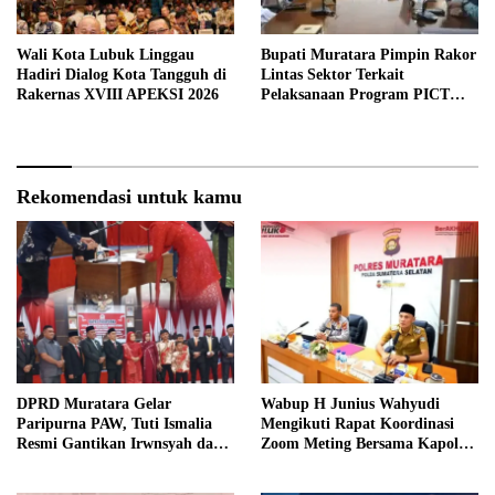
Wali Kota Lubuk Linggau
Bupati Muratara Pimpin Rakor
Hadiri Dialog Kota Tangguh di
Lintas Sektor Terkait
Rakernas XVIII APEKSI 2026
Pelaksanaan Program PICT
pada RSUD Rupit.
Rekomendasi untuk kamu
DPRD Muratara Gelar
Wabup H Junius Wahyudi
Paripurna PAW, Tuti Ismalia
Mengikuti Rapat Koordinasi
Resmi Gantikan Irwnsyah dari
Zoom Meting Bersama Kapolres
Fraksi PDIP Perjuangan
Muratara