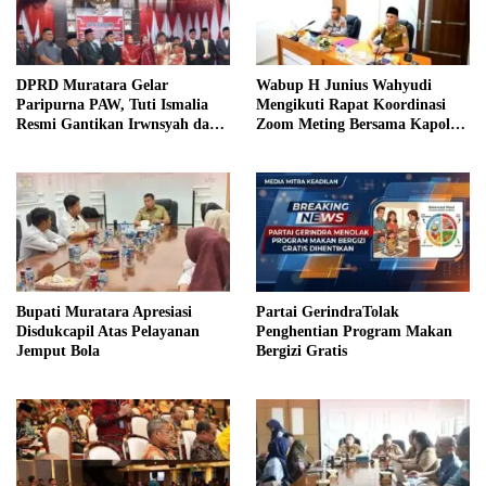
DPRD Muratara Gelar
Wabup H Junius Wahyudi
Paripurna PAW, Tuti Ismalia
Mengikuti Rapat Koordinasi
Resmi Gantikan Irwnsyah dari
Zoom Meting Bersama Kapolres
Fraksi PDIP Perjuangan
Muratara
Bupati Muratara Apresiasi
Partai GerindraTolak
Disdukcapil Atas Pelayanan
Penghentian Program Makan
Jemput Bola
Bergizi Gratis