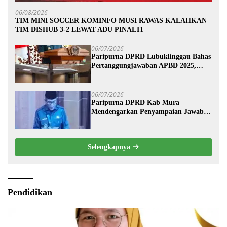
06/08/2026
TIM MINI SOCCER KOMINFO MUSI RAWAS KALAHKAN
TIM DISHUB 3-2 LEWAT ADU PINALTI
06/07/2026
Paripurna DPRD Lubuklinggau Bahas
Pertanggungjawaban APBD 2025,
Wali Kota Sampaikan Jawaban
Eksekutif
06/07/2026
Paripurna DPRD Kab Mura
Mendengarkan Penyampaian Jawaban
Eksekutif Terhadap Raperda Tentang
Pertanggungjawaban APBD
Kabupaten Musi Rawas Tahun
Selengkapnya
Anggaran 2025.
Pendidikan