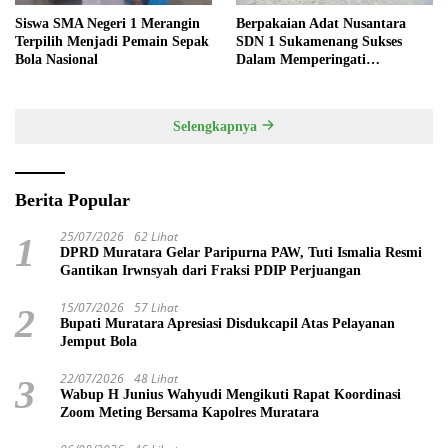
Siswa SMA Negeri 1 Merangin
Berpakaian Adat Nusantara
Terpilih Menjadi Pemain Sepak
SDN 1 Sukamenang Sukses
Bola Nasional
Dalam Memperingati
Hardiknas 2025
Selengkapnya
Berita Popular
25/07/2026
62 Lihat
1
DPRD Muratara Gelar Paripurna PAW, Tuti Ismalia Resmi
Gantikan Irwnsyah dari Fraksi PDIP Perjuangan
15/07/2026
57 Lihat
2
Bupati Muratara Apresiasi Disdukcapil Atas Pelayanan
Jemput Bola
22/07/2026
48 Lihat
3
Wabup H Junius Wahyudi Mengikuti Rapat Koordinasi
Zoom Meting Bersama Kapolres Muratara