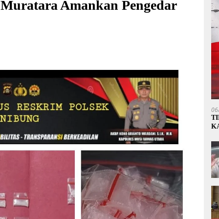
s Muratara Amankan Pengedar
06
T
K
P