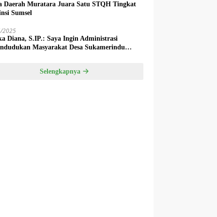
a Daerah Muratara Juara Satu STQH Tingkat
insi Sumsel
4/2025
ka Diana, S.IP.: Saya Ingin Administrasi
ndudukan Masyarakat Desa Sukamerindu
k Ada Permasalahan!
Selengkapnya