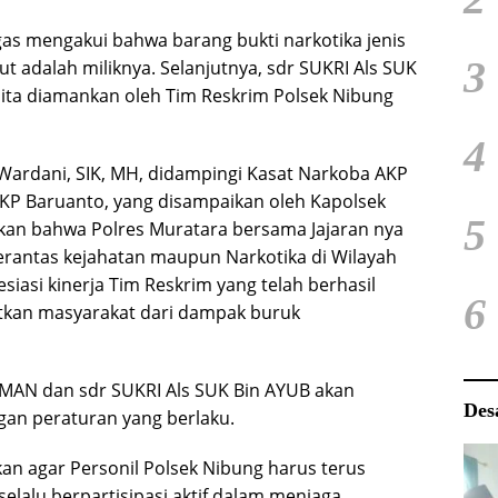
as mengakui bahwa barang bukti narkotika jenis
3
t adalah miliknya. Selanjutnya, sdr SUKRI Als SUK
sita diamankan oleh Tim Reskrim Polsek Nibung
4
Wardani, SIK, MH, didampingi Kasat Narkoba AKP
AKP Baruanto, yang disampaikan oleh Kapolsek
5
kan bahwa Polres Muratara bersama Jajaran nya
antas kejahatan maupun Narkotika di Wilayah
iasi kinerja Tim Reskrim yang telah berhasil
6
kan masyarakat dari dampak buruk
USMAN dan sdr SUKRI Als SUK Bin AYUB akan
Des
an peraturan yang berlaku.
n agar Personil Polsek Nibung harus terus
lalu berpartisipasi aktif dalam menjaga