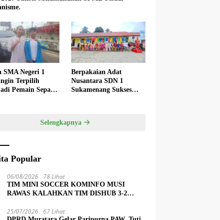
nisme.
a SMA Negeri 1
Berpakaian Adat
ngin Terpilih
Nusantara SDN 1
adi Pemain Sepak
Sukamenang Sukses
 Nasional
Dalam Memperingati
Hardiknas 2025
Selengkapnya
ita Popular
06/08/2026
78 Lihat
TIM MINI SOCCER KOMINFO MUSI
RAWAS KALAHKAN TIM DISHUB 3-2
LEWAT ADU PINALTI
25/07/2026
67 Lihat
DPRD Muratara Gelar Paripurna PAW, Tuti