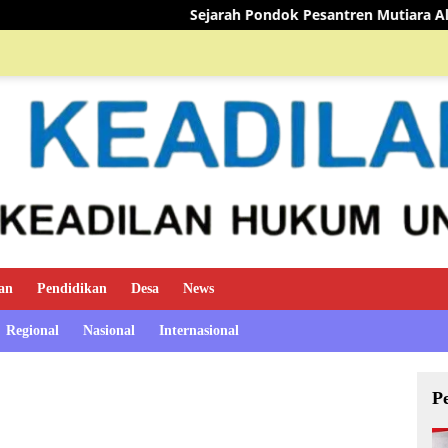
Sejarah Pondok Pesantren Mutiara Al-Qur’an
TIM M
an
Pendidikan
Desa
News
Regional
Nasional
Internasional
P