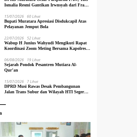
Ismalia Resmi Gantikan Irwnsyah dari Fraksi
PDIP Perjuangan
15/07/2026
60 Lihat
Bupati Muratara Apresiasi Disdukcapil Atas
Pelayanan Jemput Bola
22/07/2026
52 Lihat
Wabup H Junius Wahyudi Mengikuti Rapat
Koordinasi Zoom Meting Bersama Kapolres
Muratara
06/08/2026
19 Lihat
Sejarah Pondok Pesantren Mutiara Al-
Qur’an
15/07/2026
7 Lihat
DPRD Musi Rawas Desak Pembangunan
Jalan Trans Subur dan Wilayah HTI Segera
Dituntaskan
a