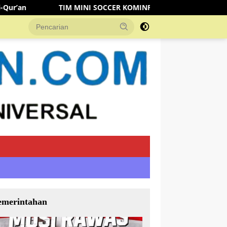
INI SOCCER KOMINFO MUSI RAWAS KALAHKAN TIM DISHUB 3-2 
emerintahan