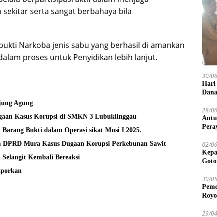
sekitar serta sangat berbahaya bila
bukti Narkoba jenis sabu yang berhasil di amankan
alam proses untuk Penyidikan lebih lanjut.
30/0
Hari
Dana
njung Agung
28/0
i Lubuklinggau Lakukan Penyelidikan Dugaan Kasus Korupsi di SMKN 3 Lubuklinggau
Antu
Pera
Polres Muratara Tangkap pelaku Kejahatan dan Barang Bukti dalam Operasi sikat Musi I 2025.
m DPRD Mura Kasus Dugaan Korupsi Perkebunan Sawit
02/0
Kepa
Selangit Kembali Bereaksi
Goto
aporkan
30/0
Pemd
Royo
29/0