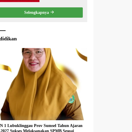
Penyampaian LKPJ
Bupati Musi Rawas
Selengkapnya
2025
didikan
 1 Lubuklinggau Prov Sumsel Tahun Ajaran
027 Sukses Melaksanakan SPMB Sesuai