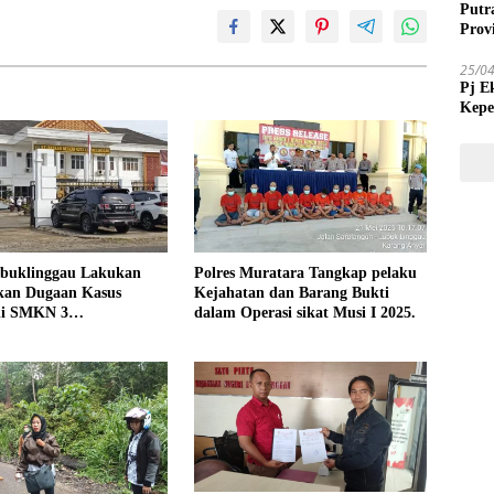
Putr
Prov
25/0
Pj E
Kepe
Tida
ubuklinggau Lakukan
Polres Muratara Tangkap pelaku
n Kasus
Kejahatan dan Barang Bukti
di SMKN 3
dalam Operasi sikat Musi I 2025.
ggau