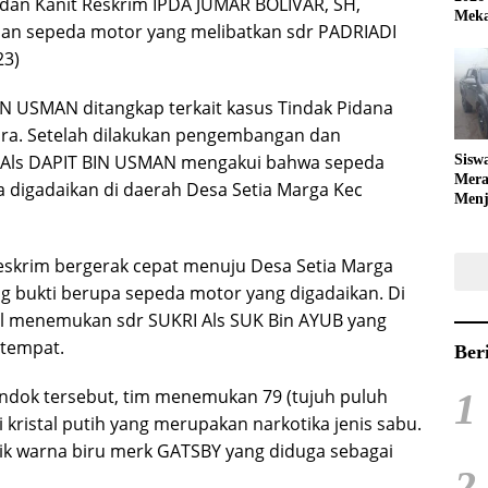
dan Kanit Reskrim IPDA JUMAR BOLIVAR, SH,
Meka
an sepeda motor yang melibatkan sdr PADRIADI
23)
IN USMAN ditangkap terkait kasus Tindak Pidana
ra. Setelah dilakukan pengembangan dan
ADI Als DAPIT BIN USMAN mengakui bahwa sepeda
Sisw
Mera
a digadaikan di daerah Desa Setia Marga Kec
Menj
Bola
Reskrim bergerak cepat menuju Desa Setia Marga
g bukti berupa sepeda motor yang digadaikan. Di
sil menemukan sdr SUKRI Als SUK Bin AYUB yang
etempat.
Ber
1
ondok tersebut, tim menemukan 79 (tujuh puluh
si kristal putih yang merupakan narkotika jenis sabu.
astik warna biru merk GATSBY yang diduga sebagai
2