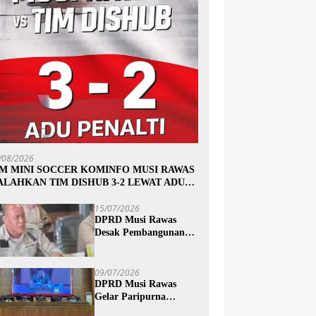
/08/2026
IM MINI SOCCER KOMINFO MUSI RAWAS
ALAHKAN TIM DISHUB 3-2 LEWAT ADU
INALTI
15/07/2026
DPRD Musi Rawas
Desak Pembangunan
Jalan Trans Subur dan
Wilayah HTI Segera
Dituntaskan
09/07/2026
DPRD Musi Rawas
Gelar Paripurna
Mendengarkan