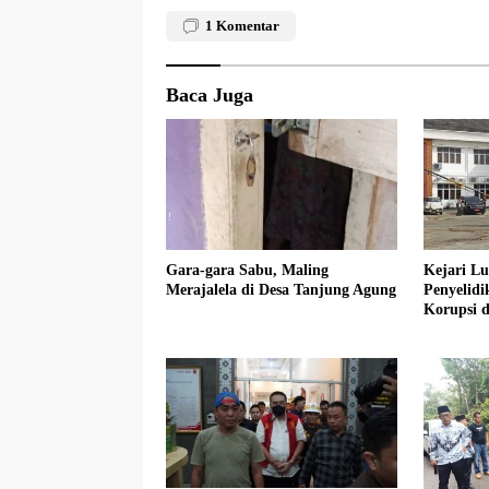
1
Komentar
Baca Juga
Gara-gara Sabu, Maling
Kejari L
Merajalela di Desa Tanjung Agung
Penyelidikan Dugaa
Korupsi 
Lubuklin