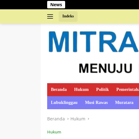
Langsung
News
ke
konten
Indeks
Beranda
Hukum
Politik
Pemerintah
Lubuklinggau
Musi Rawas
Muratara
Beranda
Hukum
Hukum