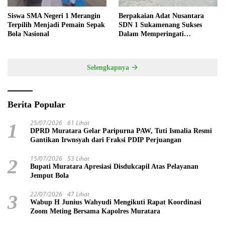
Siswa SMA Negeri 1 Merangin
Berpakaian Adat Nusantara
Terpilih Menjadi Pemain Sepak
SDN 1 Sukamenang Sukses
Bola Nasional
Dalam Memperingati
Hardiknas 2025
Selengkapnya
Berita Popular
25/07/2026
61 Lihat
1
DPRD Muratara Gelar Paripurna PAW, Tuti Ismalia Resmi
Gantikan Irwnsyah dari Fraksi PDIP Perjuangan
15/07/2026
53 Lihat
2
Bupati Muratara Apresiasi Disdukcapil Atas Pelayanan
Jemput Bola
22/07/2026
47 Lihat
3
Wabup H Junius Wahyudi Mengikuti Rapat Koordinasi
Zoom Meting Bersama Kapolres Muratara