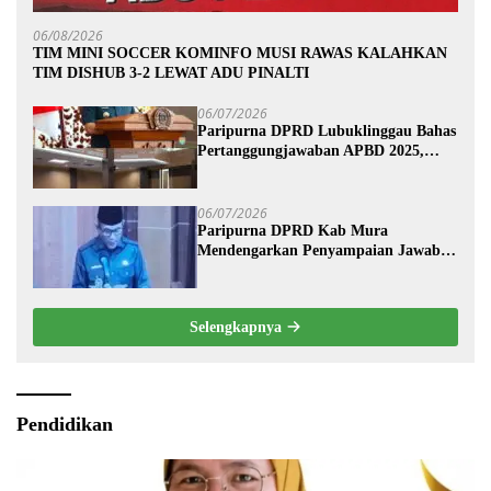
06/08/2026
TIM MINI SOCCER KOMINFO MUSI RAWAS KALAHKAN
TIM DISHUB 3-2 LEWAT ADU PINALTI
06/07/2026
Paripurna DPRD Lubuklinggau Bahas
Pertanggungjawaban APBD 2025,
Wali Kota Sampaikan Jawaban
Eksekutif
06/07/2026
Paripurna DPRD Kab Mura
Mendengarkan Penyampaian Jawaban
Eksekutif Terhadap Raperda Tentang
Pertanggungjawaban APBD
Kabupaten Musi Rawas Tahun
Selengkapnya
Anggaran 2025.
Pendidikan