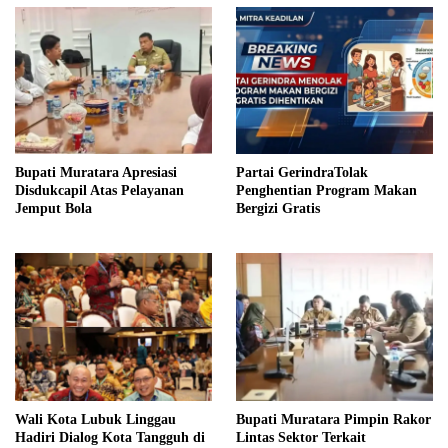
Bupati Muratara Apresiasi
Partai GerindraTolak
Disdukcapil Atas Pelayanan
Penghentian Program Makan
Jemput Bola
Bergizi Gratis
Wali Kota Lubuk Linggau
Bupati Muratara Pimpin Rakor
Hadiri Dialog Kota Tangguh di
Lintas Sektor Terkait