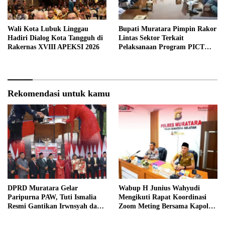
Wali Kota Lubuk Linggau
Bupati Muratara Pimpin Rakor
Hadiri Dialog Kota Tangguh di
Lintas Sektor Terkait
Rakernas XVIII APEKSI 2026
Pelaksanaan Program PICT
pada RSUD Rupit.
Rekomendasi untuk kamu
DPRD Muratara Gelar
Wabup H Junius Wahyudi
Paripurna PAW, Tuti Ismalia
Mengikuti Rapat Koordinasi
Resmi Gantikan Irwnsyah dari
Zoom Meting Bersama Kapolres
Fraksi PDIP Perjuangan
Muratara