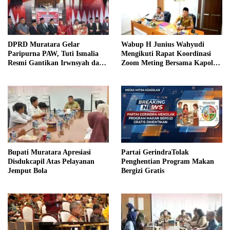
DPRD Muratara Gelar
Wabup H Junius Wahyudi
Paripurna PAW, Tuti Ismalia
Mengikuti Rapat Koordinasi
Resmi Gantikan Irwnsyah dari
Zoom Meting Bersama Kapolres
Fraksi PDIP Perjuangan
Muratara
Bupati Muratara Apresiasi
Partai GerindraTolak
Disdukcapil Atas Pelayanan
Penghentian Program Makan
Jemput Bola
Bergizi Gratis