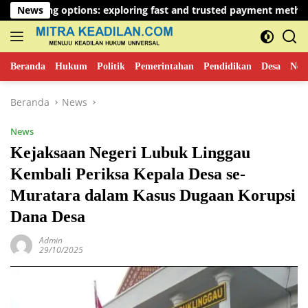
Langsung
options: exploring fast and trusted payment methods
News
Wh
ke
konten
Beranda
Hukum
Politik
Pemerintahan
Pendidikan
Desa
New
Beranda
News
News
Kejaksaan Negeri Lubuk Linggau
Kembali Periksa Kepala Desa se-
Muratara dalam Kasus Dugaan Korupsi
Dana Desa
Admin
29/10/2025