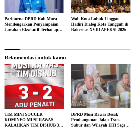
Paripurna DPRD Kab Mura
Wali Kota Lubuk Linggau
Mendengarkan Penyampaian
Hadiri Dialog Kota Tangguh di
Jawaban Eksekutif Terhadap
Rakernas XVIII APEKSI 2026
Raperda Tentang
Pertanggungjawaban APBD
Kabupaten Musi Rawas Tahun
Anggaran 2025.
Rekomendasi untuk kamu
TIM MINI SOCCER
DPRD Musi Rawas Desak
KOMINFO MUSI RAWAS
Pembangunan Jalan Trans
KALAHKAN TIM DISHUB 3-2
Subur dan Wilayah HTI Segera
LEWAT ADU PINALTI
Dituntaskan