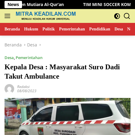
Langsung
utiara Al-Qur’an
News
TIM MINI SOCCER KOMINFO MUSI RAW
ke
konten
Beranda
Hukum
Politik
Pemerintahan
Pendidikan
Desa
New
Beranda
Desa
Desa
,
Pemerintahan
Kepala Desa : Masyarakat Suro Dadi
Takut Ambulance
Redaksi
08/08/2023