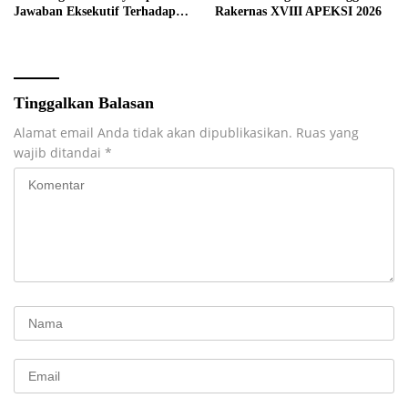
Jawaban Eksekutif Terhadap
Rakernas XVIII APEKSI 2026
Raperda Tentang
Pertanggungjawaban APBD
Kabupaten Musi Rawas Tahun
Anggaran 2025.
Tinggalkan Balasan
Alamat email Anda tidak akan dipublikasikan.
Ruas yang
wajib ditandai
*