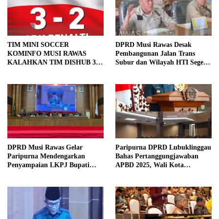
TIM MINI SOCCER
DPRD Musi Rawas Desak
KOMINFO MUSI RAWAS
Pembangunan Jalan Trans
KALAHKAN TIM DISHUB 3-2
Subur dan Wilayah HTI Segera
LEWAT ADU PINALTI
Dituntaskan
DPRD Musi Rawas Gelar
Paripurna DPRD Lubuklinggau
Paripurna Mendengarkan
Bahas Pertanggungjawaban
Penyampaian LKPJ Bupati
APBD 2025, Wali Kota
Musi Rawas 2025
Sampaikan Jawaban Eksekutif