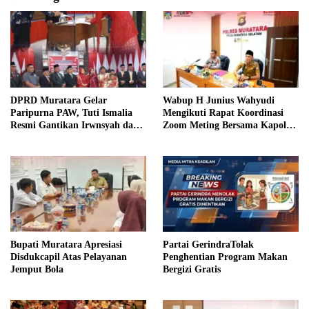
DPRD Muratara Gelar
Wabup H Junius Wahyudi
Paripurna PAW, Tuti Ismalia
Mengikuti Rapat Koordinasi
Resmi Gantikan Irwnsyah dari
Zoom Meting Bersama Kapolres
Fraksi PDIP Perjuangan
Muratara
Bupati Muratara Apresiasi
Partai GerindraTolak
Disdukcapil Atas Pelayanan
Penghentian Program Makan
Jemput Bola
Bergizi Gratis