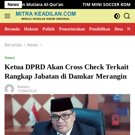
Langsung
iara Al-Qur’an
News
TIM MINI SOCCER KOMINFO MUSI RAWAS
ke
konten
Beranda
Hukum
Politik
Pemerintahan
Pendidikan
Desa
New
Beranda
News
News
Ketua DPRD Akan Cross Check Terkait
Rangkap Jabatan di Damkar Merangin
Redaksi
15/04/2024