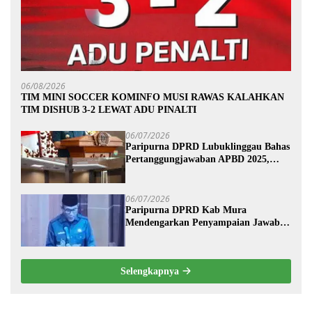
06/08/2026
TIM MINI SOCCER KOMINFO MUSI RAWAS KALAHKAN
TIM DISHUB 3-2 LEWAT ADU PINALTI
06/07/2026
Paripurna DPRD Lubuklinggau Bahas
Pertanggungjawaban APBD 2025,
Wali Kota Sampaikan Jawaban
Eksekutif
06/07/2026
Paripurna DPRD Kab Mura
Mendengarkan Penyampaian Jawaban
Eksekutif Terhadap Raperda Tentang
Pertanggungjawaban APBD
Kabupaten Musi Rawas Tahun
Selengkapnya
Anggaran 2025.