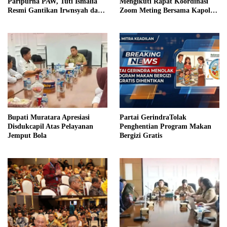
Paripurna PAW, Tuti Ismalia
Mengikuti Rapat Koordinasi
Resmi Gantikan Irwnsyah dari
Zoom Meting Bersama Kapolres
Fraksi PDIP Perjuangan
Muratara
Bupati Muratara Apresiasi
Partai GerindraTolak
Disdukcapil Atas Pelayanan
Penghentian Program Makan
Jemput Bola
Bergizi Gratis