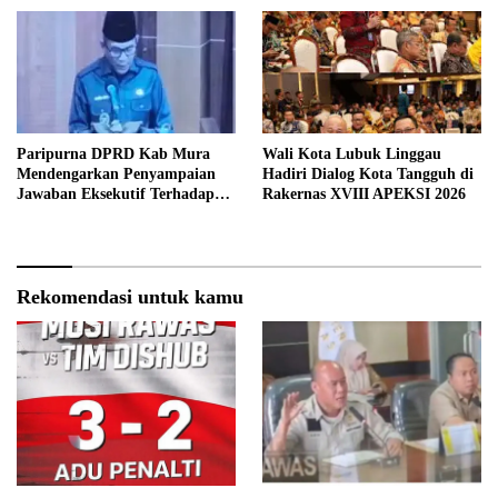
Paripurna DPRD Kab Mura
Wali Kota Lubuk Linggau
Mendengarkan Penyampaian
Hadiri Dialog Kota Tangguh di
Jawaban Eksekutif Terhadap
Rakernas XVIII APEKSI 2026
Raperda Tentang
Pertanggungjawaban APBD
Kabupaten Musi Rawas Tahun
Anggaran 2025.
Rekomendasi untuk kamu