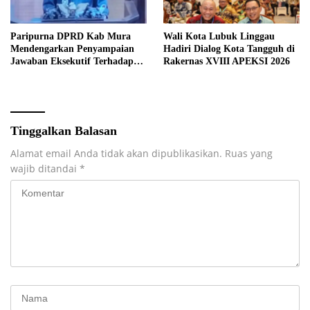
Paripurna DPRD Kab Mura
Wali Kota Lubuk Linggau
Mendengarkan Penyampaian
Hadiri Dialog Kota Tangguh di
Jawaban Eksekutif Terhadap
Rakernas XVIII APEKSI 2026
Raperda Tentang
Pertanggungjawaban APBD
Kabupaten Musi Rawas Tahun
Anggaran 2025.
Tinggalkan Balasan
Alamat email Anda tidak akan dipublikasikan.
Ruas yang
wajib ditandai
*