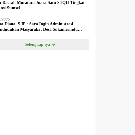
a Daerah Muratara Juara Satu STQH Tingkat
insi Sumsel
4/2025
ka Diana, S.IP.: Saya Ingin Administrasi
ndudukan Masyarakat Desa Sukamerindu
k Ada Permasalahan!
Selengkapnya