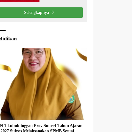
Penyampaian LKPJ
Bupati Musi Rawas
Selengkapnya
2025
didikan
 1 Lubuklinggau Prov Sumsel Tahun Ajaran
027 Sukses Melaksanakan SPMB Sesuai