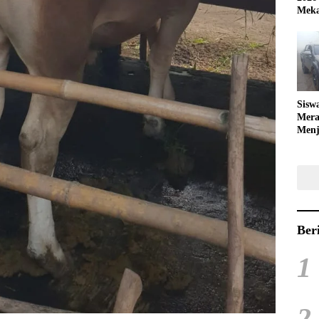
Meka
Sisw
Mera
Menj
Bola
Ber
1
2