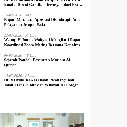
Ismalia Resmi Gantikan Irwnsyah dari Fraksi
PDIP Perjuangan
15/07/2026
59 Lihat
Bupati Muratara Apresiasi Disdukcapil Atas
Pelayanan Jemput Bola
22/07/2026
51 Lihat
Wabup H Junius Wahyudi Mengikuti Rapat
Koordinasi Zoom Meting Bersama Kapolres
Muratara
06/08/2026
18 Lihat
Sejarah Pondok Pesantren Mutiara Al-
Qur’an
15/07/2026
2 Lihat
DPRD Musi Rawas Desak Pembangunan
Jalan Trans Subur dan Wilayah HTI Segera
Dituntaskan
a