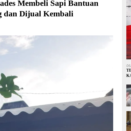
ades Membeli Sapi Bantuan
g dan Dijual Kembali
06
T
K
P