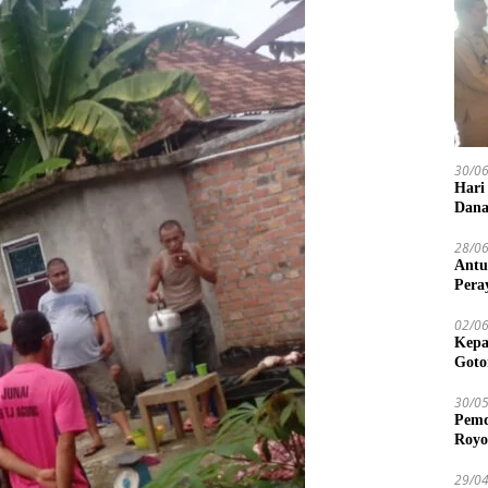
30/0
Hari
Dana
28/0
Antu
Pera
02/0
Kepa
Goto
30/0
Pemd
Royo
29/0