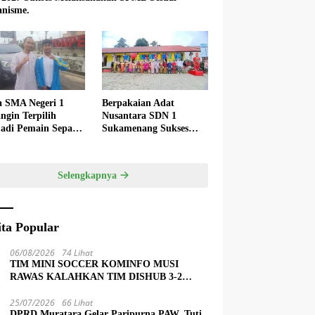
nisme.
a SMA Negeri 1
Berpakaian Adat
ngin Terpilih
Nusantara SDN 1
adi Pemain Sepak
Sukamenang Sukses
 Nasional
Dalam Memperingati
Hardiknas 2025
Selengkapnya
ita Popular
06/08/2026
74 Lihat
TIM MINI SOCCER KOMINFO MUSI
RAWAS KALAHKAN TIM DISHUB 3-2
LEWAT ADU PINALTI
25/07/2026
66 Lihat
DPRD Muratara Gelar Paripurna PAW, Tuti