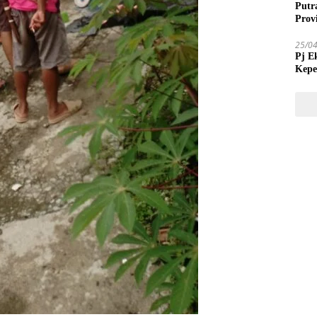
Putr
Prov
25/0
Pj E
Kepe
Tida