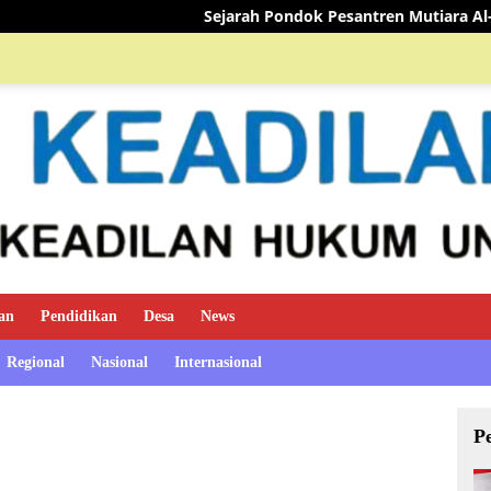
Sejarah Pondok Pesantren Mutiara Al-Qur’an
TIM MINI
an
Pendidikan
Desa
News
Regional
Nasional
Internasional
P