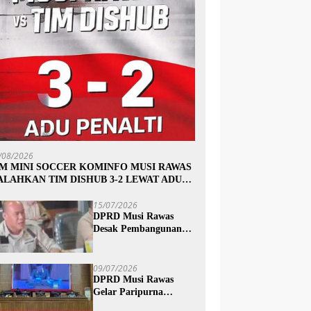
/08/2026
IM MINI SOCCER KOMINFO MUSI RAWAS
ALAHKAN TIM DISHUB 3-2 LEWAT ADU
INALTI
15/07/2026
DPRD Musi Rawas
Desak Pembangunan
Jalan Trans Subur dan
Wilayah HTI Segera
Dituntaskan
09/07/2026
DPRD Musi Rawas
Gelar Paripurna
Mendengarkan