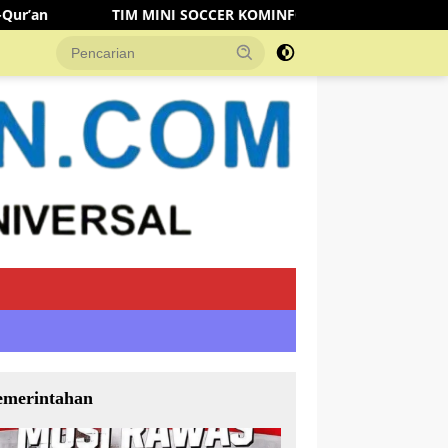
 SOCCER KOMINFO MUSI RAWAS KALAHKAN TIM DISHUB 3-2 LEW
emerintahan