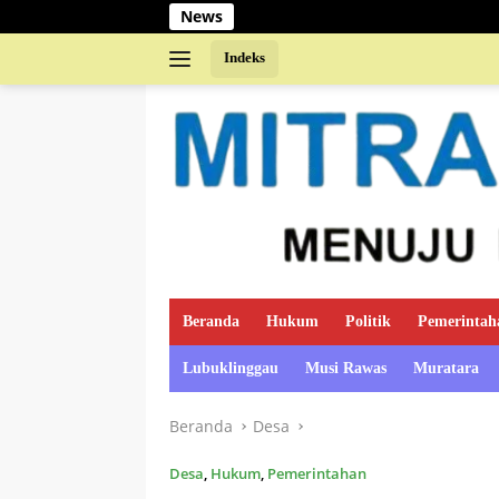
Langsung
News
ke
konten
Indeks
Beranda
Hukum
Politik
Pemerintah
Lubuklinggau
Musi Rawas
Muratara
Beranda
Desa
Desa
,
Hukum
,
Pemerintahan