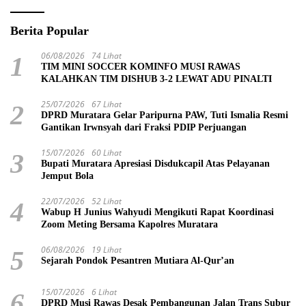
Berita Popular
06/08/2026
74 Lihat
1
TIM MINI SOCCER KOMINFO MUSI RAWAS
KALAHKAN TIM DISHUB 3-2 LEWAT ADU PINALTI
25/07/2026
67 Lihat
2
DPRD Muratara Gelar Paripurna PAW, Tuti Ismalia Resmi
Gantikan Irwnsyah dari Fraksi PDIP Perjuangan
15/07/2026
60 Lihat
3
Bupati Muratara Apresiasi Disdukcapil Atas Pelayanan
Jemput Bola
22/07/2026
52 Lihat
4
Wabup H Junius Wahyudi Mengikuti Rapat Koordinasi
Zoom Meting Bersama Kapolres Muratara
06/08/2026
19 Lihat
5
Sejarah Pondok Pesantren Mutiara Al-Qur’an
15/07/2026
6 Lihat
6
DPRD Musi Rawas Desak Pembangunan Jalan Trans Subur