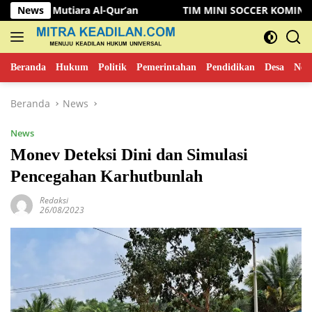
Langsung
ra Al-Qur’an
News
TIM MINI SOCCER KOMINFO MUSI RAWAS 
ke
konten
Beranda
Hukum
Politik
Pemerintahan
Pendidikan
Desa
New
Beranda
News
News
Monev Deteksi Dini dan Simulasi
Pencegahan Karhutbunlah
Redaksi
26/08/2023