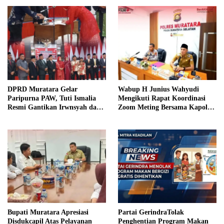
DPRD Muratara Gelar
Wabup H Junius Wahyudi
Paripurna PAW, Tuti Ismalia
Mengikuti Rapat Koordinasi
Resmi Gantikan Irwnsyah dari
Zoom Meting Bersama Kapolres
Fraksi PDIP Perjuangan
Muratara
Bupati Muratara Apresiasi
Partai GerindraTolak
Disdukcapil Atas Pelayanan
Penghentian Program Makan