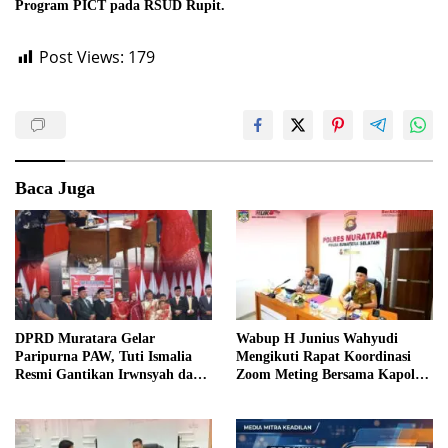
Program PICT pada RSUD Rupit.
Post Views:
179
Baca Juga
DPRD Muratara Gelar
Wabup H Junius Wahyudi
Paripurna PAW, Tuti Ismalia
Mengikuti Rapat Koordinasi
Resmi Gantikan Irwnsyah dari
Zoom Meting Bersama Kapolres
Fraksi PDIP Perjuangan
Muratara