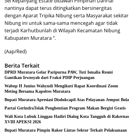
Sei Kepahyang Estate dibawah Pimpinan Dahrial
nantinya dapat terus ditingkatkan bersinergitas
dengan Aparat Tripika Nibung serta Masyarakat sekitar
Nibung ini untuk sama-sama mencegah agar tidak
terjadi Karhutbunlah di Wilayah Kecamatan Nibung
Kabupaten Muratara “.
(Aap/Red)
Berita Terkait
DPRD Muratara Gelar Paripurna PAW, Tuti Ismalia Resmi
Gantikan Irwnsyah dari Fraksi PDIP Perjuangan
Wabup H Junius Wahyudi Mengikuti Rapat Koordinasi Zoom
Meting Bersama Kapolres Muratara
Bupati Muratara Apresiasi Disdukcapil Atas Pelayanan Jemput Bola
Partai GerindraTolak Penghentian Program Makan Bergizi Gratis
Wali Kota Lubuk Linggau Hadiri Dialog Kota Tangguh di Rakernas
XVIII APEKSI 2026
Bupati Muratara Pimpin Rakor Lintas Sektor Terkait Pelaksanaan