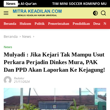
Langsung
ur’an
News
TIM MINI SOCCER KOMINFO MUSI RAWAS KALAHKA
ke
konten
Beranda
Hukum
Politik
Pemerintahan
Pendidikan
Desa
New
Beranda
News
News
Mulyadi : Jika Kejari Tak Mampu Usut
Perkara Perjadin Dinkes Mura, PAK
Dan PPD Akan Laporkan Ke Kejagung!
Redaksi
21/11/2024