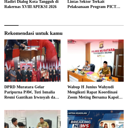
Hadiri Dialog Kota Tangguh di
Lintas Sektor Terkait
Rakernas XVIII APEKSI 2026
Pelaksanaan Program PICT
pada RSUD Rupit.
Rekomendasi untuk kamu
DPRD Muratara Gelar
Wabup H Junius Wahyudi
Paripurna PAW, Tuti Ismalia
Mengikuti Rapat Koordinasi
Resmi Gantikan Irwnsyah dari
Zoom Meting Bersama Kapolres
Fraksi PDIP Perjuangan
Muratara