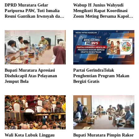
DPRD Muratara Gelar
Wabup H Junius Wahyudi
Paripurna PAW, Tuti Ismalia
Mengikuti Rapat Koordinasi
Resmi Gantikan Irwnsyah dari
Zoom Meting Bersama Kapolres
Fraksi PDIP Perjuangan
Muratara
Bupati Muratara Apresiasi
Partai GerindraTolak
Disdukcapil Atas Pelayanan
Penghentian Program Makan
Jemput Bola
Bergizi Gratis
Wali Kota Lubuk Linggau
Bupati Muratara Pimpin Rakor