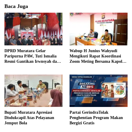
Baca Juga
DPRD Muratara Gelar
Wabup H Junius Wahyudi
Paripurna PAW, Tuti Ismalia
Mengikuti Rapat Koordinasi
Resmi Gantikan Irwnsyah dari
Zoom Meting Bersama Kapolres
Fraksi PDIP Perjuangan
Muratara
Bupati Muratara Apresiasi
Partai GerindraTolak
Disdukcapil Atas Pelayanan
Penghentian Program Makan
Jemput Bola
Bergizi Gratis