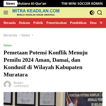
Langsung
ara Al-Qur’an
News
TIM MINI SOCCER KOMINFO MUSI RAWAS 
ke
konten
Beranda
Hukum
Politik
Pemerintahan
Pendidikan
Desa
New
Beranda
News
News
Pemetaan Potensi Konflik Menuju
Pemilu 2024 Aman, Damai, dan
Kondusif di Wilayah Kabupaten
Muratara
Redaksi
12/09/2023