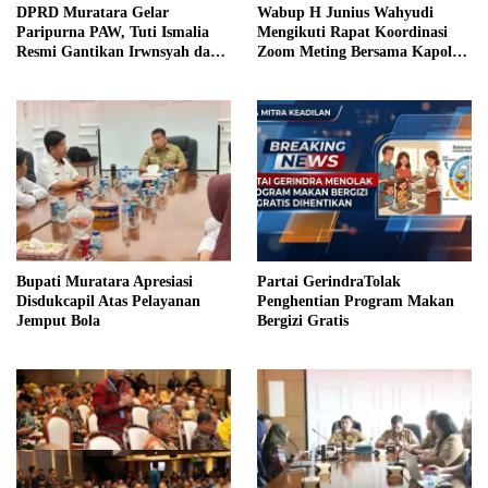
DPRD Muratara Gelar
Wabup H Junius Wahyudi
Paripurna PAW, Tuti Ismalia
Mengikuti Rapat Koordinasi
Resmi Gantikan Irwnsyah dari
Zoom Meting Bersama Kapolres
Fraksi PDIP Perjuangan
Muratara
Bupati Muratara Apresiasi
Partai GerindraTolak
Disdukcapil Atas Pelayanan
Penghentian Program Makan
Jemput Bola
Bergizi Gratis