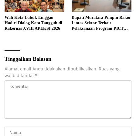
Wali Kota Lubuk Linggau
Bupati Muratara Pimpin Rakor
Hadiri Dialog Kota Tangguh di
Lintas Sektor Terkait
Rakernas XVIII APEKSI 2026
Pelaksanaan Program PICT
pada RSUD Rupit.
Tinggalkan Balasan
Alamat email Anda tidak akan dipublikasikan.
Ruas yang
wajib ditandai
*