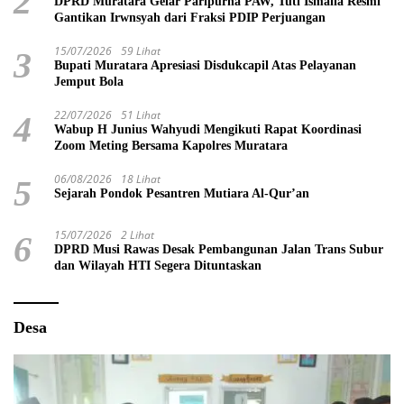
2
DPRD Muratara Gelar Paripurna PAW, Tuti Ismalia Resmi
Gantikan Irwnsyah dari Fraksi PDIP Perjuangan
15/07/2026
59 Lihat
3
Bupati Muratara Apresiasi Disdukcapil Atas Pelayanan
Jemput Bola
22/07/2026
51 Lihat
4
Wabup H Junius Wahyudi Mengikuti Rapat Koordinasi
Zoom Meting Bersama Kapolres Muratara
06/08/2026
18 Lihat
5
Sejarah Pondok Pesantren Mutiara Al-Qur’an
15/07/2026
2 Lihat
6
DPRD Musi Rawas Desak Pembangunan Jalan Trans Subur
dan Wilayah HTI Segera Dituntaskan
Desa