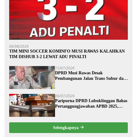
06/08/2026
TIM MINI SOCCER KOMINFO MUSI RAWAS KALAHKAN
TIM DISHUB 3-2 LEWAT ADU PINALTI
15/07/2026
DPRD Musi Rawas Desak
Pembangunan Jalan Trans Subur dan
Wilayah HTI Segera Dituntaskan
06/07/2026
Paripurna DPRD Lubuklinggau Bahas
Pertanggungjawaban APBD 2025,
Wali Kota Sampaikan Jawaban
Eksekutif
Selengkapnya