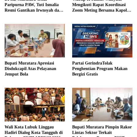
Paripurna PAW, Tuti Ismalia
Mengikuti Rapat Koordinasi
Resmi Gantikan Irwnsyah dari
Zoom Meting Bersama Kapolres
Fraksi PDIP Perjuangan
Muratara
Bupati Muratara Apresiasi
Partai GerindraTolak
Disdukcapil Atas Pelayanan
Penghentian Program Makan
Jemput Bola
Bergizi Gratis
Wali Kota Lubuk Linggau
Bupati Muratara Pimpin Rakor
Hadiri Dialog Kota Tangguh di
Lintas Sektor Terkait