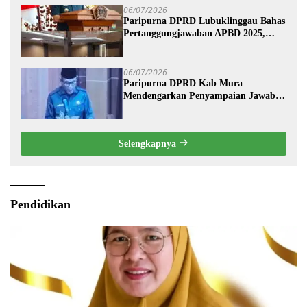
06/07/2026
Paripurna DPRD Lubuklinggau Bahas
Pertanggungjawaban APBD 2025,
Wali Kota Sampaikan Jawaban
Eksekutif
06/07/2026
Paripurna DPRD Kab Mura
Mendengarkan Penyampaian Jawaban
Eksekutif Terhadap Raperda Tentang
Pertanggungjawaban APBD
Kabupaten Musi Rawas Tahun
Selengkapnya
Anggaran 2025.
Pendidikan