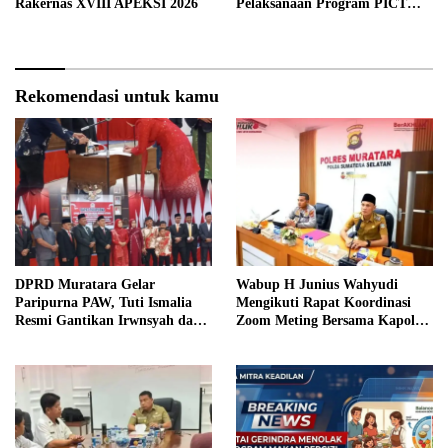
Rakernas XVIII APEKSI 2026
Pelaksanaan Program PICT
pada RSUD Rupit.
Rekomendasi untuk kamu
DPRD Muratara Gelar
Wabup H Junius Wahyudi
Paripurna PAW, Tuti Ismalia
Mengikuti Rapat Koordinasi
Resmi Gantikan Irwnsyah dari
Zoom Meting Bersama Kapolres
Fraksi PDIP Perjuangan
Muratara