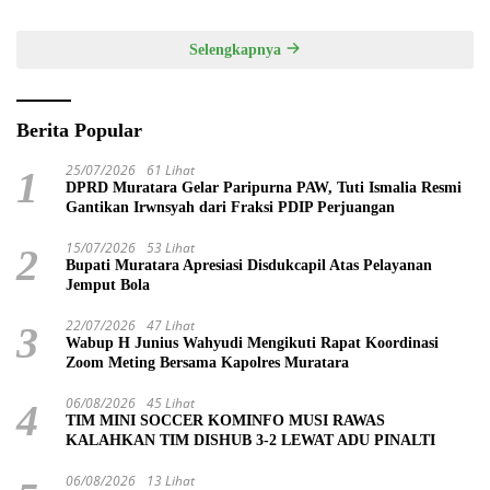
Selengkapnya
Berita Popular
25/07/2026
61 Lihat
1
DPRD Muratara Gelar Paripurna PAW, Tuti Ismalia Resmi
Gantikan Irwnsyah dari Fraksi PDIP Perjuangan
15/07/2026
53 Lihat
2
Bupati Muratara Apresiasi Disdukcapil Atas Pelayanan
Jemput Bola
22/07/2026
47 Lihat
3
Wabup H Junius Wahyudi Mengikuti Rapat Koordinasi
Zoom Meting Bersama Kapolres Muratara
06/08/2026
45 Lihat
4
TIM MINI SOCCER KOMINFO MUSI RAWAS
KALAHKAN TIM DISHUB 3-2 LEWAT ADU PINALTI
06/08/2026
13 Lihat