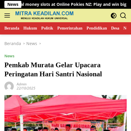
Langsung
 money slots at Online Pokies NZ: Play and win big
News
Step i
ke
konten
Beranda
Hukum
Politik
Pemerintahan
Pendidikan
Desa
New
Beranda
News
News
Pemkab Murata Gelar Upacara
Peringatan Hari Santri Nasional
Admin
22/10/2025