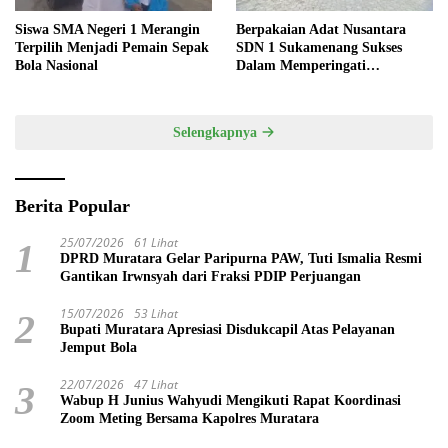
Siswa SMA Negeri 1 Merangin
Berpakaian Adat Nusantara
Terpilih Menjadi Pemain Sepak
SDN 1 Sukamenang Sukses
Bola Nasional
Dalam Memperingati
Hardiknas 2025
Selengkapnya
Berita Popular
25/07/2026
61 Lihat
1
DPRD Muratara Gelar Paripurna PAW, Tuti Ismalia Resmi
Gantikan Irwnsyah dari Fraksi PDIP Perjuangan
15/07/2026
53 Lihat
2
Bupati Muratara Apresiasi Disdukcapil Atas Pelayanan
Jemput Bola
22/07/2026
47 Lihat
3
Wabup H Junius Wahyudi Mengikuti Rapat Koordinasi
Zoom Meting Bersama Kapolres Muratara