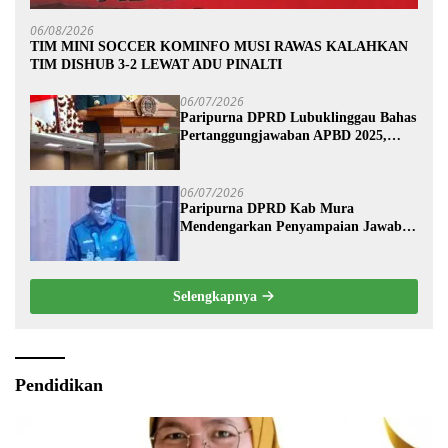
06/08/2026
TIM MINI SOCCER KOMINFO MUSI RAWAS KALAHKAN
TIM DISHUB 3-2 LEWAT ADU PINALTI
06/07/2026
Paripurna DPRD Lubuklinggau Bahas
Pertanggungjawaban APBD 2025,
Wali Kota Sampaikan Jawaban
Eksekutif
06/07/2026
Paripurna DPRD Kab Mura
Mendengarkan Penyampaian Jawaban
Eksekutif Terhadap Raperda Tentang
Pertanggungjawaban APBD
Kabupaten Musi Rawas Tahun
Selengkapnya
Anggaran 2025.
Pendidikan