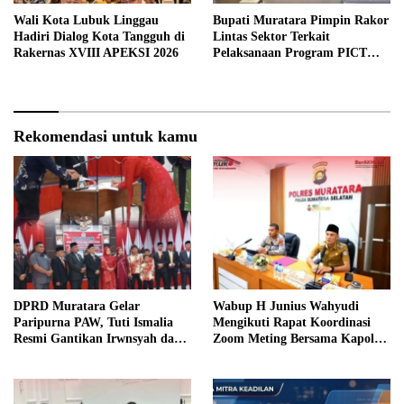
Wali Kota Lubuk Linggau
Bupati Muratara Pimpin Rakor
Hadiri Dialog Kota Tangguh di
Lintas Sektor Terkait
Rakernas XVIII APEKSI 2026
Pelaksanaan Program PICT
pada RSUD Rupit.
Rekomendasi untuk kamu
DPRD Muratara Gelar
Wabup H Junius Wahyudi
Paripurna PAW, Tuti Ismalia
Mengikuti Rapat Koordinasi
Resmi Gantikan Irwnsyah dari
Zoom Meting Bersama Kapolres
Fraksi PDIP Perjuangan
Muratara