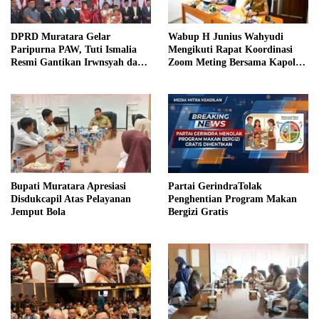
DPRD Muratara Gelar
Wabup H Junius Wahyudi
Paripurna PAW, Tuti Ismalia
Mengikuti Rapat Koordinasi
Resmi Gantikan Irwnsyah dari
Zoom Meting Bersama Kapolres
Fraksi PDIP Perjuangan
Muratara
Bupati Muratara Apresiasi
Partai GerindraTolak
Disdukcapil Atas Pelayanan
Penghentian Program Makan
Jemput Bola
Bergizi Gratis