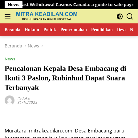
Langsung
st Withdrawal Casinos Canada: a guide to safe payments
News
ke
konten
Beranda
Hukum
Politik
Pemerintahan
Pendidikan
Desa
New
Beranda
News
News
Pencalonan Kepala Desa Embacang di
Ikuti 3 Paslon, Rubinhud Dapat Suara
Terbanyak
Redaksi
31/10/2023
Muratara, mitrakeadilan.com. Desa Embacang baru