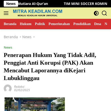
Langsung
iara Al-Qur’an
News
TIM MINI SOCCER KOMINFO MUSI RAWAS
ke
konten
Beranda
Hukum
Politik
Pemerintahan
Pendidikan
Desa
New
Beranda
News
News
Penerapan Hukum Yang Tidak Adil,
Penggiat Anti Korupsi (PAK) Akan
Mencabut Laporannya diKejari
Lubuklinggau
Redaksi
02/02/2025