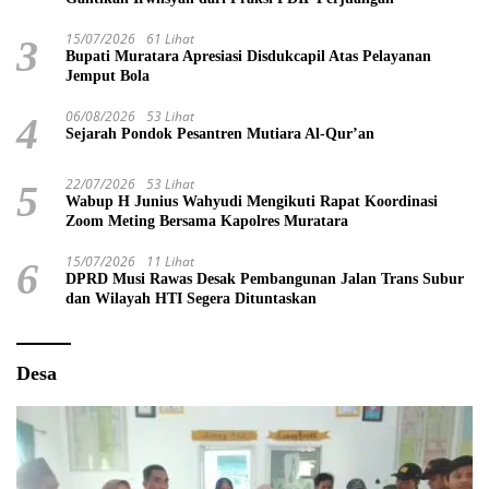
15/07/2026
61 Lihat
3
Bupati Muratara Apresiasi Disdukcapil Atas Pelayanan
Jemput Bola
06/08/2026
53 Lihat
4
Sejarah Pondok Pesantren Mutiara Al-Qur’an
22/07/2026
53 Lihat
5
Wabup H Junius Wahyudi Mengikuti Rapat Koordinasi
Zoom Meting Bersama Kapolres Muratara
15/07/2026
11 Lihat
6
DPRD Musi Rawas Desak Pembangunan Jalan Trans Subur
dan Wilayah HTI Segera Dituntaskan
Desa