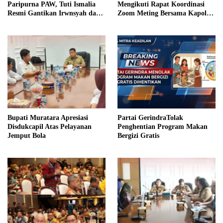
Paripurna PAW, Tuti Ismalia
Mengikuti Rapat Koordinasi
Resmi Gantikan Irwnsyah dari
Zoom Meting Bersama Kapolres
Fraksi PDIP Perjuangan
Muratara
Bupati Muratara Apresiasi
Partai GerindraTolak
Disdukcapil Atas Pelayanan
Penghentian Program Makan
Jemput Bola
Bergizi Gratis