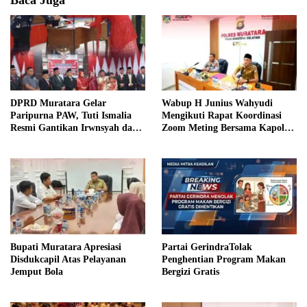
Baca Juga
DPRD Muratara Gelar
Wabup H Junius Wahyudi
Paripurna PAW, Tuti Ismalia
Mengikuti Rapat Koordinasi
Resmi Gantikan Irwnsyah dari
Zoom Meting Bersama Kapolres
Fraksi PDIP Perjuangan
Muratara
Bupati Muratara Apresiasi
Partai GerindraTolak
Disdukcapil Atas Pelayanan
Penghentian Program Makan
Jemput Bola
Bergizi Gratis