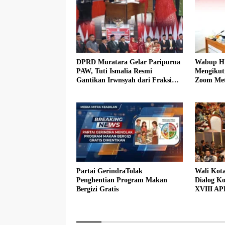
DPRD Muratara Gelar Paripurna
Wabup H 
PAW, Tuti Ismalia Resmi
Mengikut
Gantikan Irwnsyah dari Fraksi
Zoom Met
PDIP Perjuangan
Muratara
Partai GerindraTolak
Wali Kot
Penghentian Program Makan
Dialog Ko
Bergizi Gratis
XVIII AP