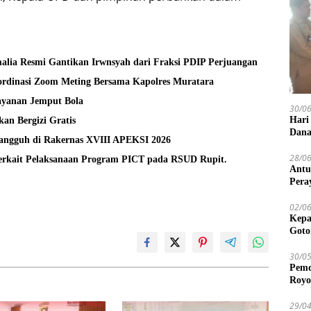
alia Resmi Gantikan Irwnsyah dari Fraksi PDIP Perjuangan
rdinasi Zoom Meting Bersama Kapolres Muratara
layanan Jemput Bola
30/0
Hari
an Bergizi Gratis
Dana
Tangguh di Rakernas XVIII APEKSI 2026
28/0
Terkait Pelaksanaan Program PICT pada RSUD Rupit.
Antu
Pera
02/0
Kepa
Goto
30/0
Pemd
Royo
29/0