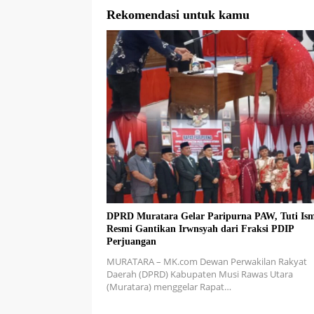
Rekomendasi untuk kamu
DPRD Muratara Gelar Paripurna PAW, Tuti Ism
Resmi Gantikan Irwnsyah dari Fraksi PDIP
Perjuangan
MURATARA – MK.com Dewan Perwakilan Rakyat
Daerah (DPRD) Kabupaten Musi Rawas Utara
(Muratara) menggelar Rapat…