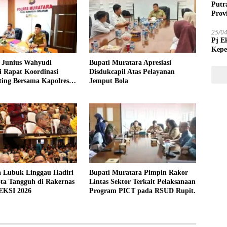
Putr
Prov
25/0
Pj E
Kepe
Tida
Junius Wahyudi
Bupati Muratara Apresiasi
i Rapat Koordinasi
Disdukcapil Atas Pelayanan
ing Bersama Kapolres
Jemput Bola
a Lubuk Linggau Hadiri
Bupati Muratara Pimpin Rakor
ta Tangguh di Rakernas
Lintas Sektor Terkait Pelaksanaan
EKSI 2026
Program PICT pada RSUD Rupit.