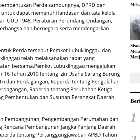
pembentukan Perda sambungnya, DPRD dan
Meka
 untuk dapat memenuhi landasan dan tata kelola
gan UUD 1945, Peraturan Perundang-Undangan,
berbangsa dan bernegara serta mendengarkan
Sisw
tuk Perda tersebut Pemkot Lubuklinggau dan
Mera
inggau telah melaksanakan rapat yang
Menj
Bola
akatan bersama.Pemkot Lubuklinggau mengajukan
 16 Tahun 2010 tentang Izin Usaha Sarang Burung
tri dan Perdagangan, Raperda tentang Pengolahan
rdagangan, Raperda tentang Perubahan Ketiga
ang Pembentukan dan Susunan Perangkat Daerah
Ber
1
ngan Pembangunan, Pengembangan Perumahan dan
g Rencana Pembangunan Jangka Panjang Daerah
Raperda tentang Pertanggungjawaban APBD Tahun
2