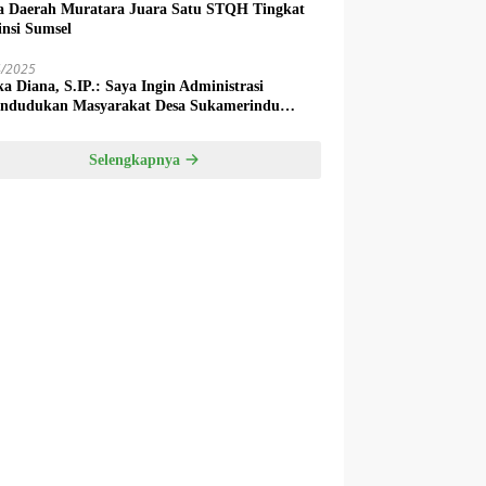
a Daerah Muratara Juara Satu STQH Tingkat
insi Sumsel
4/2025
ka Diana, S.IP.: Saya Ingin Administrasi
ndudukan Masyarakat Desa Sukamerindu
k Ada Permasalahan!
Selengkapnya