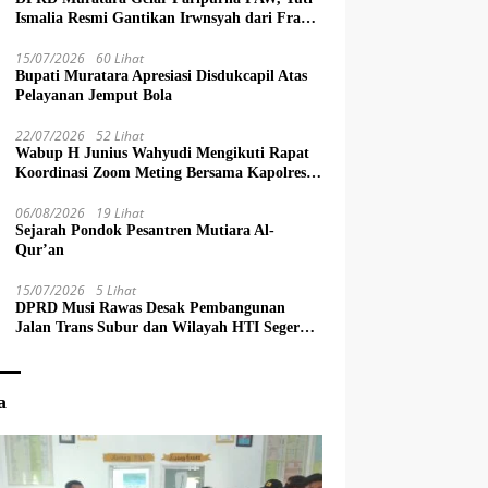
Ismalia Resmi Gantikan Irwnsyah dari Fraksi
PDIP Perjuangan
15/07/2026
60 Lihat
Bupati Muratara Apresiasi Disdukcapil Atas
Pelayanan Jemput Bola
22/07/2026
52 Lihat
Wabup H Junius Wahyudi Mengikuti Rapat
Koordinasi Zoom Meting Bersama Kapolres
Muratara
06/08/2026
19 Lihat
Sejarah Pondok Pesantren Mutiara Al-
Qur’an
15/07/2026
5 Lihat
DPRD Musi Rawas Desak Pembangunan
Jalan Trans Subur dan Wilayah HTI Segera
Dituntaskan
a