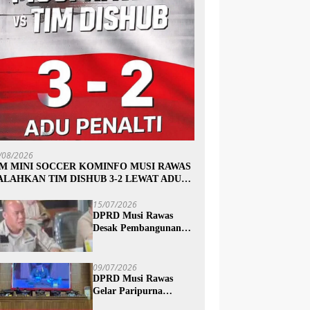
/08/2026
IM MINI SOCCER KOMINFO MUSI RAWAS
ALAHKAN TIM DISHUB 3-2 LEWAT ADU
INALTI
15/07/2026
DPRD Musi Rawas
Desak Pembangunan
Jalan Trans Subur dan
Wilayah HTI Segera
Dituntaskan
09/07/2026
DPRD Musi Rawas
Gelar Paripurna
Mendengarkan