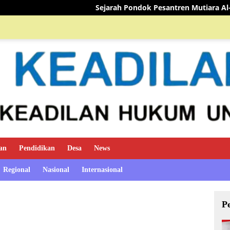
Sejarah Pondok Pesantren Mutiara Al-Qur’an
TIM MI
an
Pendidikan
Desa
News
Regional
Nasional
Internasional
P