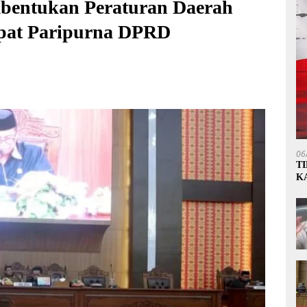
bentukan Peraturan Daerah
pat Paripurna DPRD
06
T
K
P