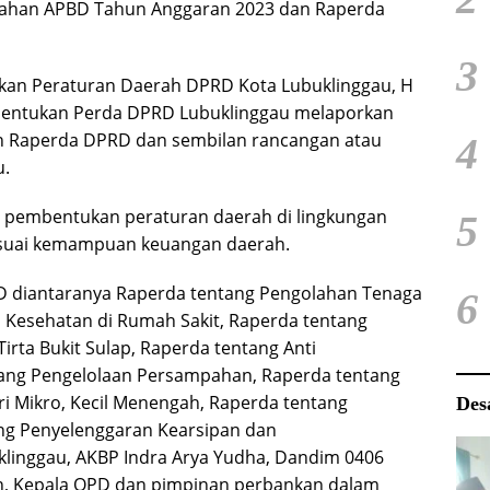
bahan APBD Tahun Anggaran 2023 dan Raperda
3
kan Peraturan Daerah DPRD Kota Lubuklinggau, H
ntukan Perda DPRD Lubuklinggau melaporkan
an Raperda DPRD dan sembilan rancangan atau
4
u.
m pembentukan peraturan daerah di lingkungan
5
esuai kemampuan keuangan daerah.
 diantaranya Raperda tentang Pengolahan Tenaga
6
 Kesehatan di Rumah Sakit, Raperda tentang
ta Bukit Sulap, Raperda tentang Anti
tang Pengelolaan Persampahan, Raperda tentang
 Mikro, Kecil Menengah, Raperda tentang
Des
ng Penyelenggaran Kearsipan dan
klinggau, AKBP Indra Arya Yudha, Dandim 0406
an, Kepala OPD dan pimpinan perbankan dalam