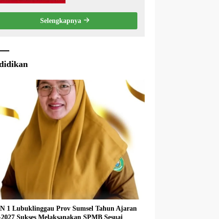
Penyampaian LKPJ
Bupati Musi Rawas
Selengkapnya
2025
didikan
 1 Lubuklinggau Prov Sumsel Tahun Ajaran
027 Sukses Melaksanakan SPMB Sesuai