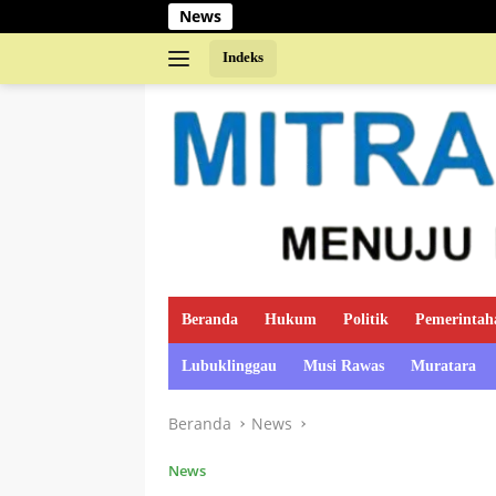
Langsung
News
ke
konten
Indeks
Beranda
Hukum
Politik
Pemerintah
Lubuklinggau
Musi Rawas
Muratara
Beranda
News
News