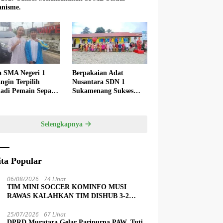
nisme.
a SMA Negeri 1
Berpakaian Adat
ngin Terpilih
Nusantara SDN 1
adi Pemain Sepak
Sukamenang Sukses
 Nasional
Dalam Memperingati
Hardiknas 2025
Selengkapnya
ita Popular
06/08/2026
74 Lihat
TIM MINI SOCCER KOMINFO MUSI
RAWAS KALAHKAN TIM DISHUB 3-2
LEWAT ADU PINALTI
25/07/2026
67 Lihat
DPRD Muratara Gelar Paripurna PAW, Tuti