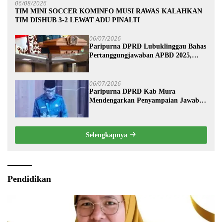
06/08/2026
TIM MINI SOCCER KOMINFO MUSI RAWAS KALAHKAN
TIM DISHUB 3-2 LEWAT ADU PINALTI
06/07/2026
Paripurna DPRD Lubuklinggau Bahas
Pertanggungjawaban APBD 2025,
Wali Kota Sampaikan Jawaban
Eksekutif
06/07/2026
Paripurna DPRD Kab Mura
Mendengarkan Penyampaian Jawaban
Eksekutif Terhadap Raperda Tentang
Pertanggungjawaban APBD
Kabupaten Musi Rawas Tahun
Selengkapnya
Anggaran 2025.
Pendidikan