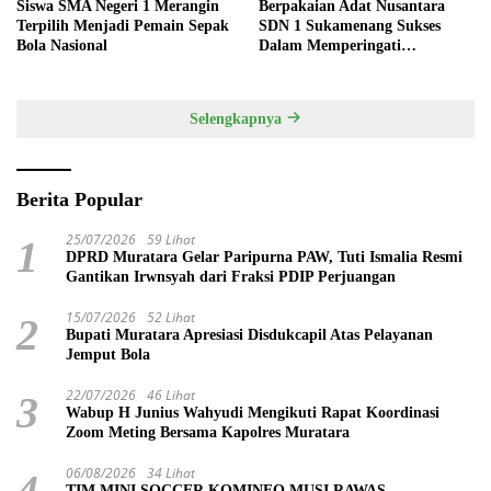
Siswa SMA Negeri 1 Merangin
Berpakaian Adat Nusantara
Terpilih Menjadi Pemain Sepak
SDN 1 Sukamenang Sukses
Bola Nasional
Dalam Memperingati
Hardiknas 2025
Selengkapnya
Berita Popular
25/07/2026
59 Lihat
1
DPRD Muratara Gelar Paripurna PAW, Tuti Ismalia Resmi
Gantikan Irwnsyah dari Fraksi PDIP Perjuangan
15/07/2026
52 Lihat
2
Bupati Muratara Apresiasi Disdukcapil Atas Pelayanan
Jemput Bola
22/07/2026
46 Lihat
3
Wabup H Junius Wahyudi Mengikuti Rapat Koordinasi
Zoom Meting Bersama Kapolres Muratara
06/08/2026
34 Lihat
4
TIM MINI SOCCER KOMINFO MUSI RAWAS