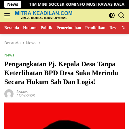
Langsung
 MINI SOCCER KOMINFO MUSI RAWAS KALAHKAN TIM DISHUB 3-
News
ke
konten
Beranda
Hukum
Politik
Pemerintahan
Pendidikan
Desa
New
Beranda
News
News
Pengangkatan Pj. Kepala Desa Tanpa
Keterlibatan BPD Desa Suka Merindu
Secara Hukum Sah Dan Logis!
Redaksi
27/04/2025