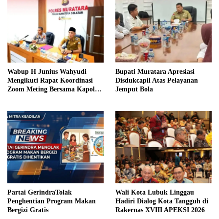
Wabup H Junius Wahyudi
Bupati Muratara Apresiasi
Mengikuti Rapat Koordinasi
Disdukcapil Atas Pelayanan
Zoom Meting Bersama Kapolres
Jemput Bola
Muratara
Partai GerindraTolak
Wali Kota Lubuk Linggau
Penghentian Program Makan
Hadiri Dialog Kota Tangguh di
Bergizi Gratis
Rakernas XVIII APEKSI 2026