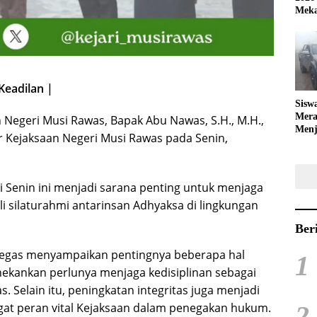
Meka
Keadilan |
Sisw
Mera
n Negeri Musi Rawas, Bapak Abu Nawas, S.H., M.H.,
Menj
 Kejaksaan Negeri Musi Rawas pada Senin,
Bola
ri Senin ini menjadi sarana penting untuk menjaga
i silaturahmi antarinsan Adhyaksa di lingkungan
Ber
egas menyampaikan pentingnya beberapa hal
1
menekankan perlunya menjaga kedisiplinan sebagai
 Selain itu, peningkatan integritas juga menjadi
at peran vital Kejaksaan dalam penegakan hukum.
2