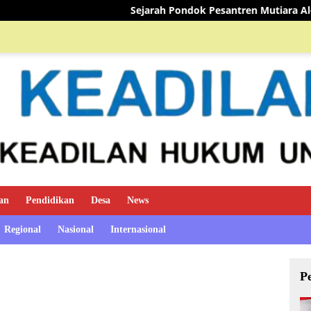
Sejarah Pondok Pesantren Mutiara Al-Qur’an
TIM MINI 
an
Pendidikan
Desa
News
Regional
Nasional
Internasional
P