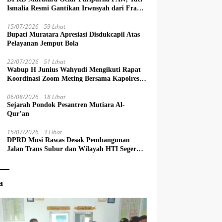
Ismalia Resmi Gantikan Irwnsyah dari Fraksi
PDIP Perjuangan
15/07/2026
59 Lihat
Bupati Muratara Apresiasi Disdukcapil Atas
Pelayanan Jemput Bola
22/07/2026
51 Lihat
Wabup H Junius Wahyudi Mengikuti Rapat
Koordinasi Zoom Meting Bersama Kapolres
Muratara
06/08/2026
18 Lihat
Sejarah Pondok Pesantren Mutiara Al-
Qur’an
15/07/2026
3 Lihat
DPRD Musi Rawas Desak Pembangunan
Jalan Trans Subur dan Wilayah HTI Segera
Dituntaskan
a