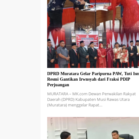
DPRD Muratara Gelar Paripurna PAW, Tuti Ism
Resmi Gantikan Irwnsyah dari Fraksi PDIP
Perjuangan
MURATARA – MK.com Dewan Perwakilan Rakyat
Daerah (DPRD) Kabupaten Musi Rawas Utara
(Muratara) menggelar Rapat…