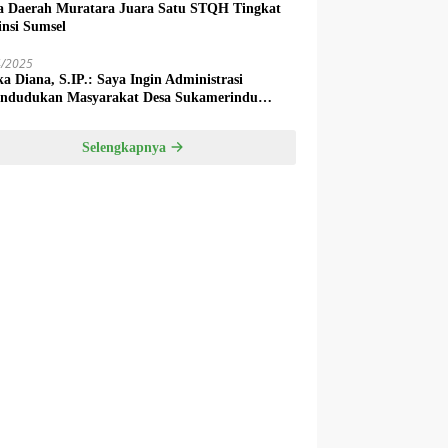
a Daerah Muratara Juara Satu STQH Tingkat
insi Sumsel
4/2025
ka Diana, S.IP.: Saya Ingin Administrasi
ndudukan Masyarakat Desa Sukamerindu
k Ada Permasalahan!
Selengkapnya