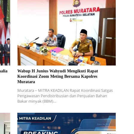
alia
Wabup H Junius Wahyudi Mengikuti Rapat
Koordinasi Zoom Meting Bersama Kapolres
Muratara
Muratara – MITRA KEADILAN Rapat Koordinasi Satgas
Pengawasan Pendistribusian dan Penjualan Bahan
Bakar minyak (BBM)…