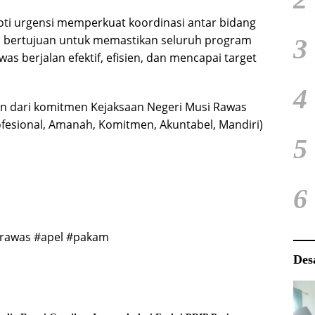
oroti urgensi memperkuat koordinasi antar bidang
ni bertujuan untuk memastikan seluruh program
3
as berjalan efektif, efisien, dan mencapai target
4
an dari komitmen Kejaksaan Negeri Musi Rawas
esional, Amanah, Komitmen, Akuntabel, Mandiri)
5
6
sirawas #apel #pakam
Des