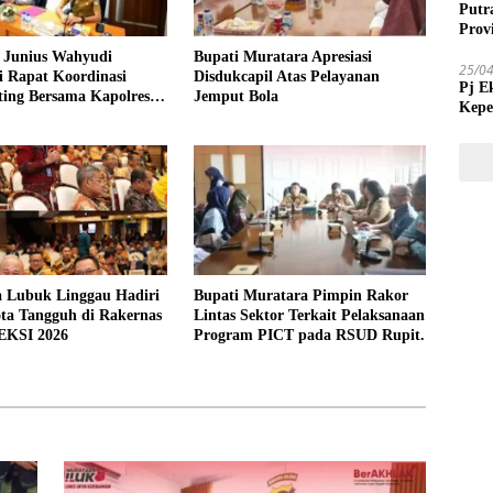
Putr
Prov
Junius Wahyudi
Bupati Muratara Apresiasi
25/0
i Rapat Koordinasi
Disdukcapil Atas Pelayanan
Pj E
ing Bersama Kapolres
Jemput Bola
Kepe
Tida
a Lubuk Linggau Hadiri
Bupati Muratara Pimpin Rakor
ta Tangguh di Rakernas
Lintas Sektor Terkait Pelaksanaan
EKSI 2026
Program PICT pada RSUD Rupit.