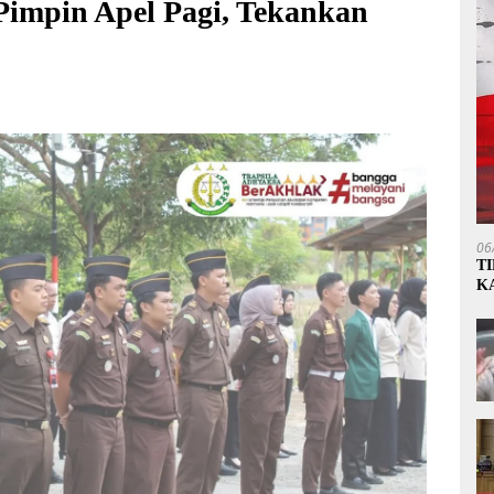
Pimpin Apel Pagi, Tekankan
06
T
K
P