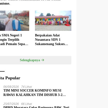
nisme.
a SMA Negeri 1
Berpakaian Adat
ngin Terpilih
Nusantara SDN 1
adi Pemain Sepak
Sukamenang Sukses
 Nasional
Dalam Memperingati
Hardiknas 2025
Selengkapnya
ita Popular
06/08/2026
74 Lihat
TIM MINI SOCCER KOMINFO MUSI
RAWAS KALAHKAN TIM DISHUB 3-2
LEWAT ADU PINALTI
25/07/2026
66 Lihat
DPRD Muratara Gelar Paripurna PAW, Tuti