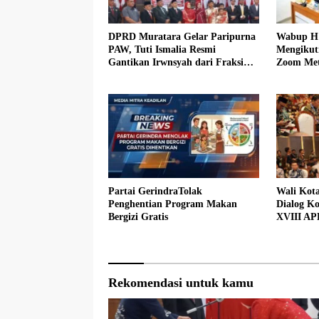
DPRD Muratara Gelar Paripurna
Wabup H 
PAW, Tuti Ismalia Resmi
Mengikut
Gantikan Irwnsyah dari Fraksi
Zoom Met
PDIP Perjuangan
Muratara
Partai GerindraTolak
Wali Kot
Penghentian Program Makan
Dialog Ko
Bergizi Gratis
XVIII AP
Rekomendasi untuk kamu