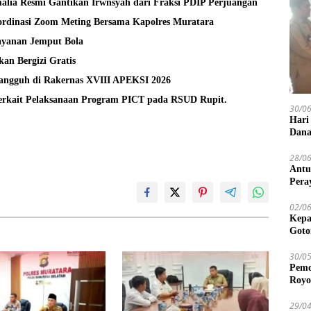
alia Resmi Gantikan Irwnsyah dari Fraksi PDIP Perjuangan
rdinasi Zoom Meting Bersama Kapolres Muratara
layanan Jemput Bola
an Bergizi Gratis
Tangguh di Rakernas XVIII APEKSI 2026
Terkait Pelaksanaan Program PICT pada RSUD Rupit.
30/0
Hari
Dana
28/0
Antu
Pera
02/0
Kepa
Goto
30/0
Pemd
Royo
29/0