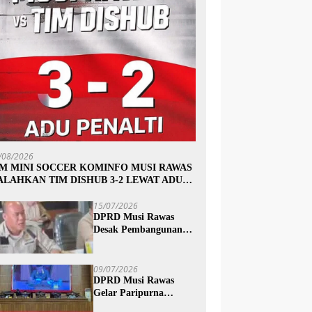
/08/2026
IM MINI SOCCER KOMINFO MUSI RAWAS
ALAHKAN TIM DISHUB 3-2 LEWAT ADU
INALTI
15/07/2026
DPRD Musi Rawas
Desak Pembangunan
Jalan Trans Subur dan
Wilayah HTI Segera
Dituntaskan
09/07/2026
DPRD Musi Rawas
Gelar Paripurna
Mendengarkan