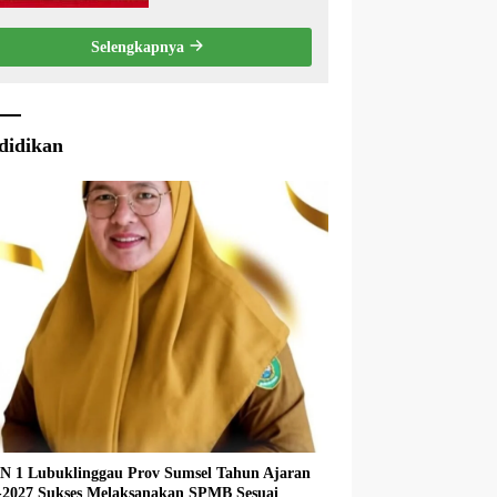
Penyampaian LKPJ
Bupati Musi Rawas
Selengkapnya
2025
didikan
 1 Lubuklinggau Prov Sumsel Tahun Ajaran
027 Sukses Melaksanakan SPMB Sesuai