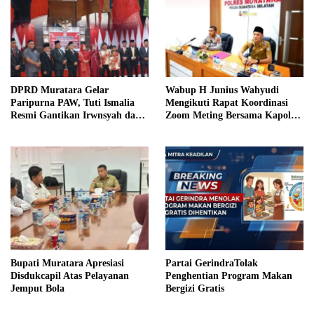
DPRD Muratara Gelar
Wabup H Junius Wahyudi
Paripurna PAW, Tuti Ismalia
Mengikuti Rapat Koordinasi
Resmi Gantikan Irwnsyah dari
Zoom Meting Bersama Kapolres
Fraksi PDIP Perjuangan
Muratara
Bupati Muratara Apresiasi
Partai GerindraTolak
Disdukcapil Atas Pelayanan
Penghentian Program Makan
Jemput Bola
Bergizi Gratis