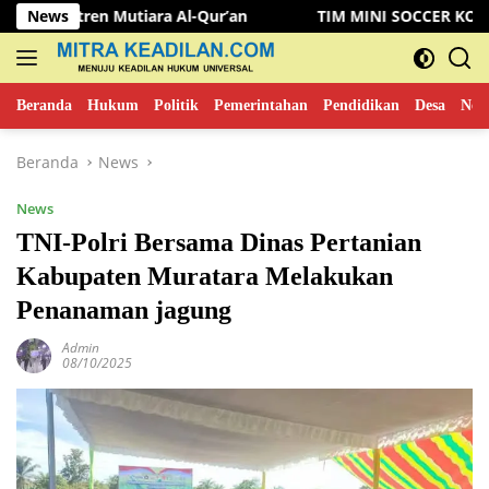
Langsung
 Mutiara Al-Qur’an
News
TIM MINI SOCCER KOMINFO MUSI R
ke
konten
Beranda
Hukum
Politik
Pemerintahan
Pendidikan
Desa
New
Beranda
News
News
TNI-Polri Bersama Dinas Pertanian
Kabupaten Muratara Melakukan
Penanaman jagung
Admin
08/10/2025