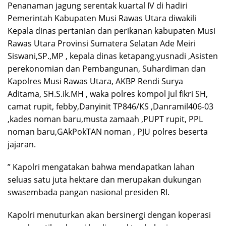
‎Penanaman jagung serentak kuartal IV di hadiri
Pemerintah Kabupaten Musi Rawas Utara diwakili
Kepala dinas pertanian dan perikanan kabupaten Musi
Rawas Utara Provinsi Sumatera Selatan Ade Meiri
Siswani,SP.,MP , kepala dinas ketapang,yusnadi ,Asisten
perekonomian dan Pembangunan, Suhardiman dan
Kapolres Musi Rawas Utara, AKBP Rendi Surya
Aditama, SH.S.ik.MH , waka polres kompol jul fikri SH,
camat rupit, febby,Danyinit TP846/KS ,Danramil406-03
,kades noman baru,musta zamaah ,PUPT rupit, PPL
noman baru,GAkPokTAN noman , PJU polres beserta
jajaran.
‎” Kapolri mengatakan bahwa mendapatkan lahan
seluas satu juta hektare dan merupakan dukungan
swasembada pangan nasional presiden RI.
‎Kapolri menuturkan akan bersinergi dengan koperasi