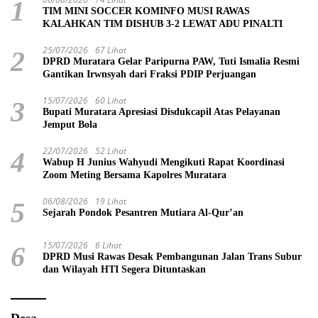
1
TIM MINI SOCCER KOMINFO MUSI RAWAS
KALAHKAN TIM DISHUB 3-2 LEWAT ADU PINALTI
25/07/2026
67 Lihat
2
DPRD Muratara Gelar Paripurna PAW, Tuti Ismalia Resmi
Gantikan Irwnsyah dari Fraksi PDIP Perjuangan
15/07/2026
60 Lihat
3
Bupati Muratara Apresiasi Disdukcapil Atas Pelayanan
Jemput Bola
22/07/2026
52 Lihat
4
Wabup H Junius Wahyudi Mengikuti Rapat Koordinasi
Zoom Meting Bersama Kapolres Muratara
06/08/2026
19 Lihat
5
Sejarah Pondok Pesantren Mutiara Al-Qur’an
15/07/2026
6 Lihat
6
DPRD Musi Rawas Desak Pembangunan Jalan Trans Subur
dan Wilayah HTI Segera Dituntaskan
Desa