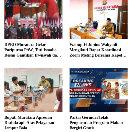
DPRD Muratara Gelar
Wabup H Junius Wahyudi
Paripurna PAW, Tuti Ismalia
Mengikuti Rapat Koordinasi
Resmi Gantikan Irwnsyah dari
Zoom Meting Bersama Kapolres
Fraksi PDIP Perjuangan
Muratara
Bupati Muratara Apresiasi
Partai GerindraTolak
Disdukcapil Atas Pelayanan
Penghentian Program Makan
Jemput Bola
Bergizi Gratis