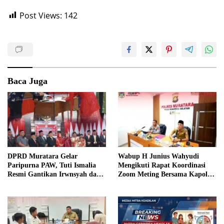
Post Views:
142
Baca Juga
DPRD Muratara Gelar
Wabup H Junius Wahyudi
Paripurna PAW, Tuti Ismalia
Mengikuti Rapat Koordinasi
Resmi Gantikan Irwnsyah dari
Zoom Meting Bersama Kapolres
Fraksi PDIP Perjuangan
Muratara