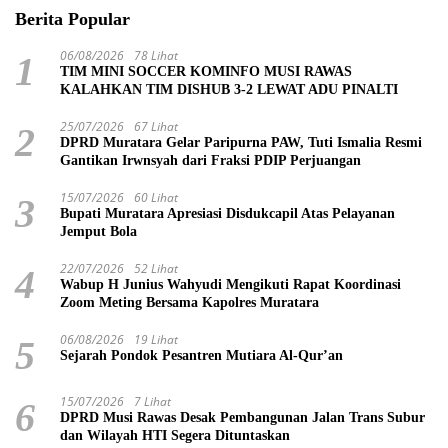
Berita Popular
06/08/2026
78 Lihat
1
TIM MINI SOCCER KOMINFO MUSI RAWAS
KALAHKAN TIM DISHUB 3-2 LEWAT ADU PINALTI
25/07/2026
67 Lihat
2
DPRD Muratara Gelar Paripurna PAW, Tuti Ismalia Resmi
Gantikan Irwnsyah dari Fraksi PDIP Perjuangan
15/07/2026
60 Lihat
3
Bupati Muratara Apresiasi Disdukcapil Atas Pelayanan
Jemput Bola
22/07/2026
52 Lihat
4
Wabup H Junius Wahyudi Mengikuti Rapat Koordinasi
Zoom Meting Bersama Kapolres Muratara
06/08/2026
19 Lihat
5
Sejarah Pondok Pesantren Mutiara Al-Qur’an
15/07/2026
7 Lihat
6
DPRD Musi Rawas Desak Pembangunan Jalan Trans Subur
dan Wilayah HTI Segera Dituntaskan