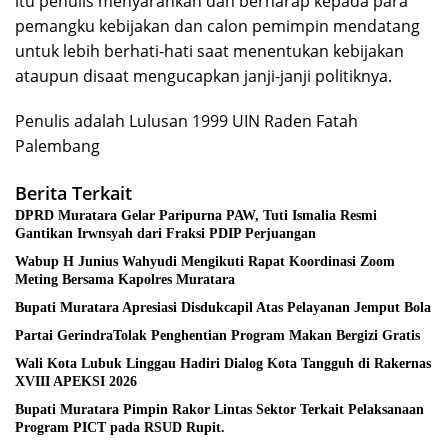
itu penulis menyarankan dan berharap kepada para
pemangku kebijakan dan calon pemimpin mendatang
untuk lebih berhati-hati saat menentukan kebijakan
ataupun disaat mengucapkan janji-janji politiknya.
Penulis adalah Lulusan 1999 UIN Raden Fatah
Palembang
Berita Terkait
DPRD Muratara Gelar Paripurna PAW, Tuti Ismalia Resmi
Gantikan Irwnsyah dari Fraksi PDIP Perjuangan
Wabup H Junius Wahyudi Mengikuti Rapat Koordinasi Zoom
Meting Bersama Kapolres Muratara
Bupati Muratara Apresiasi Disdukcapil Atas Pelayanan Jemput Bola
Partai GerindraTolak Penghentian Program Makan Bergizi Gratis
Wali Kota Lubuk Linggau Hadiri Dialog Kota Tangguh di Rakernas
XVIII APEKSI 2026
Bupati Muratara Pimpin Rakor Lintas Sektor Terkait Pelaksanaan
Program PICT pada RSUD Rupit.