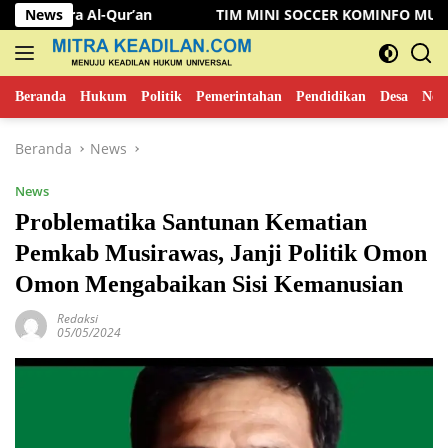
Langsung
r’an
News
TIM MINI SOCCER KOMINFO MUSI RAWAS KALAHKA
ke
konten
Beranda
Hukum
Politik
Pemerintahan
Pendidikan
Desa
New
Beranda
News
News
Problematika Santunan Kematian
Pemkab Musirawas, Janji Politik Omon
Omon Mengabaikan Sisi Kemanusian
Redaksi
05/05/2024