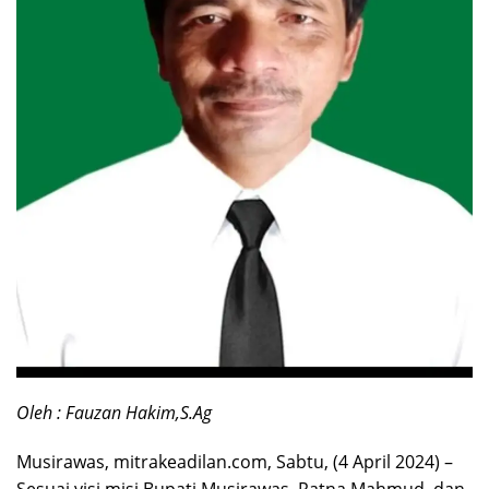
Oleh : Fauzan Hakim,S.Ag
Musirawas, mitrakeadilan.com, Sabtu, (4 April 2024) –
Sesuai visi misi Bupati Musirawas, Ratna Mahmud, dan