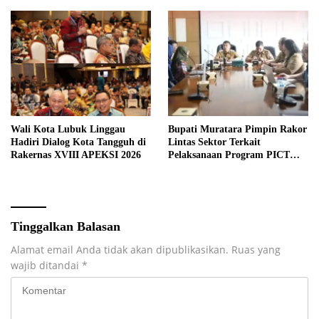
Wali Kota Lubuk Linggau
Bupati Muratara Pimpin Rakor
Hadiri Dialog Kota Tangguh di
Lintas Sektor Terkait
Rakernas XVIII APEKSI 2026
Pelaksanaan Program PICT
pada RSUD Rupit.
Tinggalkan Balasan
Alamat email Anda tidak akan dipublikasikan.
Ruas yang
wajib ditandai
*