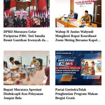
DPRD Muratara Gelar
Wabup H Junius Wahyudi
Paripurna PAW, Tuti Ismalia
Mengikuti Rapat Koordinasi
Resmi Gantikan Irwnsyah dari
Zoom Meting Bersama Kapolres
Fraksi PDIP Perjuangan
Muratara
Bupati Muratara Apresiasi
Partai GerindraTolak
Disdukcapil Atas Pelayanan
Penghentian Program Makan
Jemput Bola
Bergizi Gratis