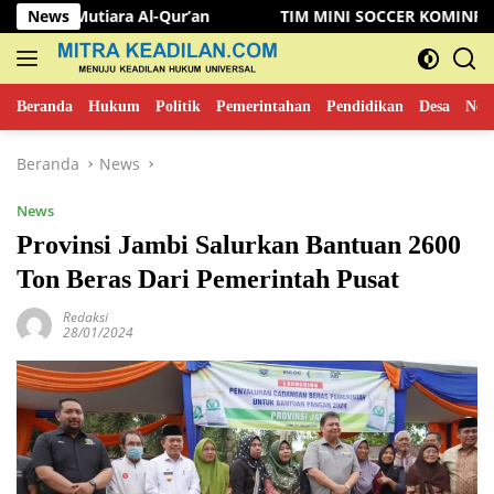
Langsung
ra Al-Qur’an
News
TIM MINI SOCCER KOMINFO MUSI RAWAS 
ke
konten
Beranda
Hukum
Politik
Pemerintahan
Pendidikan
Desa
New
Beranda
News
News
Provinsi Jambi Salurkan Bantuan 2600
Ton Beras Dari Pemerintah Pusat
Redaksi
28/01/2024