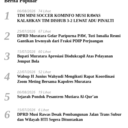
Berita Popular
06/08/2026
74 Lihat
1
TIM MINI SOCCER KOMINFO MUSI RAWAS
KALAHKAN TIM DISHUB 3-2 LEWAT ADU PINALTI
25/07/2026
67 Lihat
2
DPRD Muratara Gelar Paripurna PAW, Tuti Ismalia Resmi
Gantikan Irwnsyah dari Fraksi PDIP Perjuangan
15/07/2026
60 Lihat
3
Bupati Muratara Apresiasi Disdukcapil Atas Pelayanan
Jemput Bola
22/07/2026
52 Lihat
4
Wabup H Junius Wahyudi Mengikuti Rapat Koordinasi
Zoom Meting Bersama Kapolres Muratara
06/08/2026
19 Lihat
5
Sejarah Pondok Pesantren Mutiara Al-Qur’an
15/07/2026
6 Lihat
6
DPRD Musi Rawas Desak Pembangunan Jalan Trans Subur
dan Wilayah HTI Segera Dituntaskan