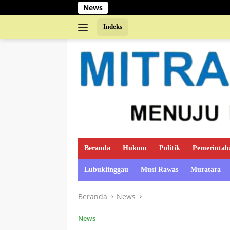
Langsung
News
ke
konten
Indeks
Beranda
Hukum
Politik
Pemerintah
Lubuklinggau
Musi Rawas
Muratara
Beranda
News
News