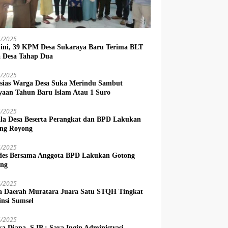
6/2025
 ini, 39 KPM Desa Sukaraya Baru Terima BLT
 Desa Tahap Dua
6/2025
sias Warga Desa Suka Merindu Sambut
yaan Tahun Baru Islam Atau 1 Suro
6/2025
la Desa Beserta Perangkat dan BPD Lakukan
ng Royong
5/2025
es Bersama Anggota BPD Lakukan Gotong
ng
4/2025
a Daerah Muratara Juara Satu STQH Tingkat
insi Sumsel
4/2025
ka Diana, S.IP.: Saya Ingin Administrasi