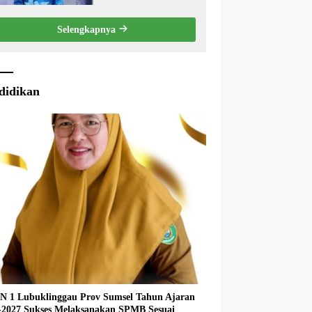
Eksekutif Terhadap
Raperda Tentang
Selengkapnya
Pertanggungjawaban
APBD Kabupaten Musi
Rawas Tahun Anggaran
2025.
didikan
 1 Lubuklinggau Prov Sumsel Tahun Ajaran
027 Sukses Melaksanakan SPMB Sesuai