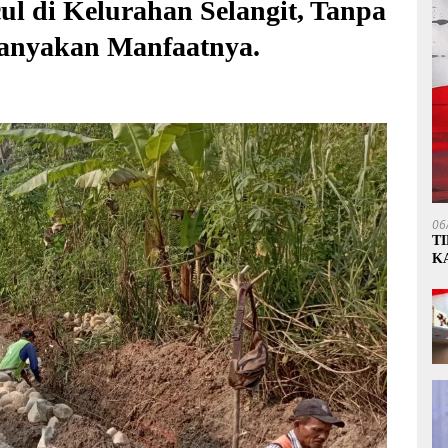
l di Kelurahan Selangit, Tanpa
anyakan Manfaatnya.
06
T
K
P