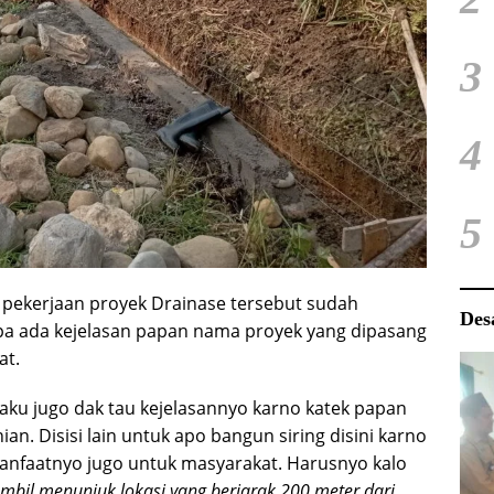
3
4
5
a pekerjaan proyek Drainase tersebut sudah
Des
npa ada kejelasan papan nama proyek yang dipasang
at.
, aku jugo dak tau kejelasannyo karno katek papan
n. Disisi lain untuk apo bangun siring disini karno
manfaatnyo jugo untuk masyarakat. Harusnyo kalo
mbil menunjuk lokasi yang berjarak 200 meter dari