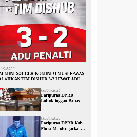
/08/2026
IM MINI SOCCER KOMINFO MUSI RAWAS
ALAHKAN TIM DISHUB 3-2 LEWAT ADU
INALTI
06/07/2026
Paripurna DPRD
Lubuklinggau Bahas
Pertanggungjawaban
APBD 2025, Wali Kota
Sampaikan Jawaban
06/07/2026
Eksekutif
Paripurna DPRD Kab
Mura Mendengarkan
Penyampaian Jawaban