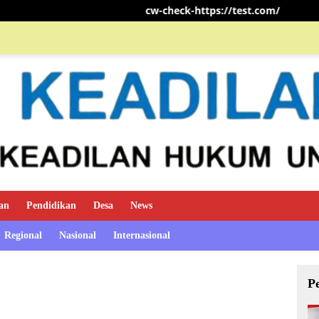
cw-check-https://test.com/
TIM MINI SOCC
an
Pendidikan
Desa
News
Regional
Nasional
Internasional
P