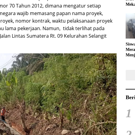
Meka
or 70 Tahun 2012, dimana mengatur setiap
ai negara wajib memasang papan nama proyek,
proyek, nomor kontrak, waktu pelaksanaan proyek
tau lama pekerjaan. Namun, tidak terlihat pada
Jalan Lintas Sumatera Rt. 09 Kelurahan Selangit
Sisw
Mera
Menj
Bola
Ber
1
2