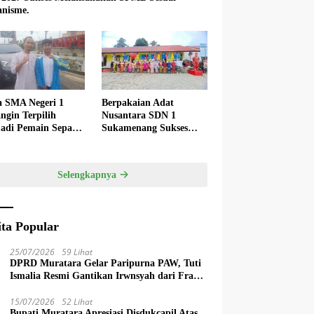
nisme.
a SMA Negeri 1
Berpakaian Adat
ngin Terpilih
Nusantara SDN 1
adi Pemain Sepak
Sukamenang Sukses
 Nasional
Dalam Memperingati
Hardiknas 2025
Selengkapnya
ita Popular
25/07/2026
59 Lihat
DPRD Muratara Gelar Paripurna PAW, Tuti
Ismalia Resmi Gantikan Irwnsyah dari Fraksi
PDIP Perjuangan
15/07/2026
52 Lihat
Bupati Muratara Apresiasi Disdukcapil Atas