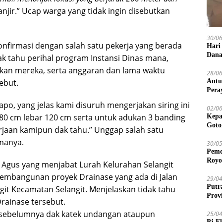
njir.” Ucap warga yang tidak ingin disebutkan
30/0
konfirmasi dengan salah satu pekerja yang berada
Hari
Dana
ak tahu perihal program Instansi Dinas mana,
an mereka, serta anggaran dan lama waktu
28/0
Antu
ebut.
Pera
po, yang jelas kami disuruh mengerjakan siring ini
02/0
0 cm lebar 120 cm serta untuk adukan 3 banding
Kepa
Goto
jaan kamipun dak tahu.” Unggap salah satu
amanya.
30/0
Pemd
Royo
Agus yang menjabat Lurah Kelurahan Selangit
pembangunan proyek Drainase yang ada di Jalan
29/0
Putr
git Kecamatan Selangit. Menjelaskan tidak tahu
Prov
rainase tersebut.
an sebelumnya dak katek undangan ataupun
25/0
Pj E