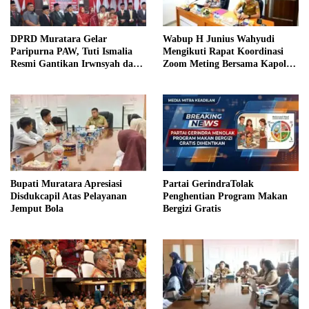
DPRD Muratara Gelar
Wabup H Junius Wahyudi
Paripurna PAW, Tuti Ismalia
Mengikuti Rapat Koordinasi
Resmi Gantikan Irwnsyah dari
Zoom Meting Bersama Kapolres
Fraksi PDIP Perjuangan
Muratara
Bupati Muratara Apresiasi
Partai GerindraTolak
Disdukcapil Atas Pelayanan
Penghentian Program Makan
Jemput Bola
Bergizi Gratis