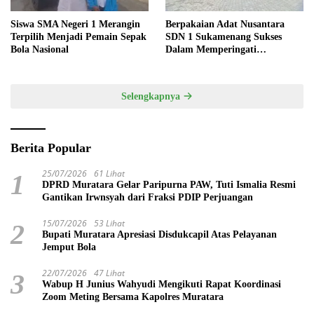
Siswa SMA Negeri 1 Merangin
Berpakaian Adat Nusantara
Terpilih Menjadi Pemain Sepak
SDN 1 Sukamenang Sukses
Bola Nasional
Dalam Memperingati
Hardiknas 2025
Selengkapnya
Berita Popular
25/07/2026
61 Lihat
1
DPRD Muratara Gelar Paripurna PAW, Tuti Ismalia Resmi
Gantikan Irwnsyah dari Fraksi PDIP Perjuangan
15/07/2026
53 Lihat
2
Bupati Muratara Apresiasi Disdukcapil Atas Pelayanan
Jemput Bola
22/07/2026
47 Lihat
3
Wabup H Junius Wahyudi Mengikuti Rapat Koordinasi
Zoom Meting Bersama Kapolres Muratara