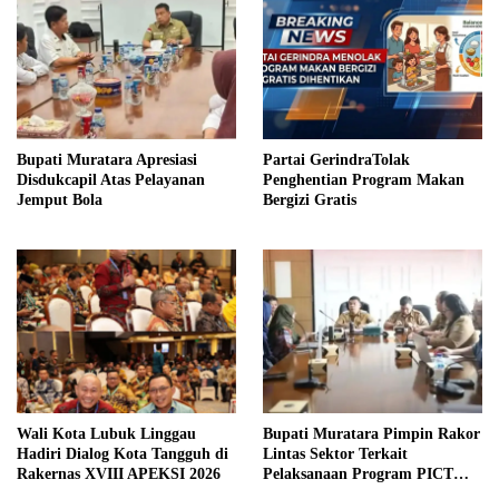
Bupati Muratara Apresiasi
Partai GerindraTolak
Disdukcapil Atas Pelayanan
Penghentian Program Makan
Jemput Bola
Bergizi Gratis
Wali Kota Lubuk Linggau
Bupati Muratara Pimpin Rakor
Hadiri Dialog Kota Tangguh di
Lintas Sektor Terkait
Rakernas XVIII APEKSI 2026
Pelaksanaan Program PICT
pada RSUD Rupit.