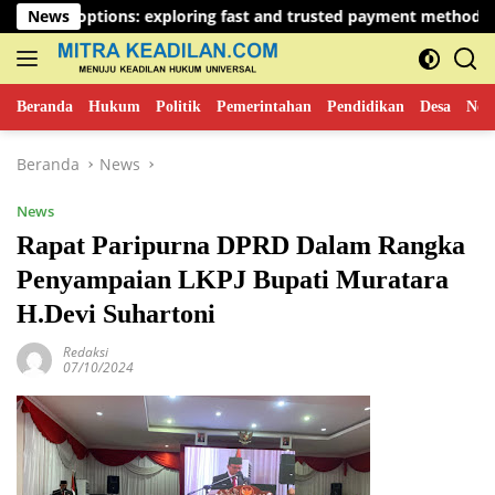
Langsung
ions: exploring fast and trusted payment methods
News
What 
ke
konten
Beranda
Hukum
Politik
Pemerintahan
Pendidikan
Desa
New
Beranda
News
News
Rapat Paripurna DPRD Dalam Rangka
Penyampaian LKPJ Bupati Muratara
H.Devi Suhartoni
Redaksi
07/10/2024