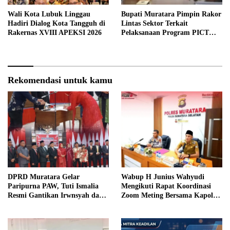
Wali Kota Lubuk Linggau
Bupati Muratara Pimpin Rakor
Hadiri Dialog Kota Tangguh di
Lintas Sektor Terkait
Rakernas XVIII APEKSI 2026
Pelaksanaan Program PICT
pada RSUD Rupit.
Rekomendasi untuk kamu
DPRD Muratara Gelar
Wabup H Junius Wahyudi
Paripurna PAW, Tuti Ismalia
Mengikuti Rapat Koordinasi
Resmi Gantikan Irwnsyah dari
Zoom Meting Bersama Kapolres
Fraksi PDIP Perjuangan
Muratara