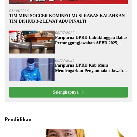
06/08/2026
TIM MINI SOCCER KOMINFO MUSI RAWAS KALAHKAN
TIM DISHUB 3-2 LEWAT ADU PINALTI
06/07/2026
Paripurna DPRD Lubuklinggau Bahas
Pertanggungjawaban APBD 2025,
Wali Kota Sampaikan Jawaban
Eksekutif
06/07/2026
Paripurna DPRD Kab Mura
Mendengarkan Penyampaian Jawaban
Eksekutif Terhadap Raperda Tentang
Pertanggungjawaban APBD
Kabupaten Musi Rawas Tahun
Selengkapnya
Anggaran 2025.
Pendidikan