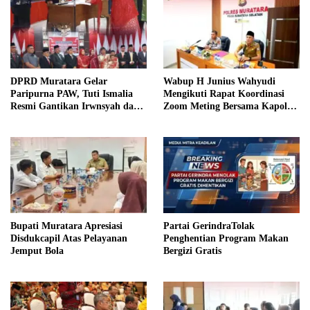
DPRD Muratara Gelar
Wabup H Junius Wahyudi
Paripurna PAW, Tuti Ismalia
Mengikuti Rapat Koordinasi
Resmi Gantikan Irwnsyah dari
Zoom Meting Bersama Kapolres
Fraksi PDIP Perjuangan
Muratara
Bupati Muratara Apresiasi
Partai GerindraTolak
Disdukcapil Atas Pelayanan
Penghentian Program Makan
Jemput Bola
Bergizi Gratis