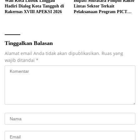
Wali Kota Lubuk Linggau
Bupati Muratara Pimpin Rakor
Hadiri Dialog Kota Tangguh di
Lintas Sektor Terkait
Rakernas XVIII APEKSI 2026
Pelaksanaan Program PICT
pada RSUD Rupit.
Tinggalkan Balasan
Alamat email Anda tidak akan dipublikasikan.
Ruas yang
wajib ditandai
*