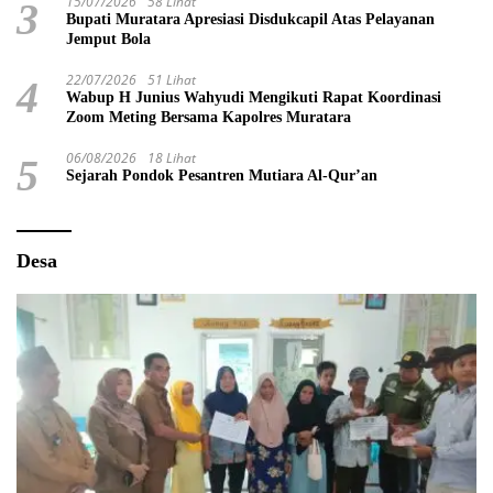
15/07/2026
58 Lihat
3
Bupati Muratara Apresiasi Disdukcapil Atas Pelayanan
Jemput Bola
22/07/2026
51 Lihat
4
Wabup H Junius Wahyudi Mengikuti Rapat Koordinasi
Zoom Meting Bersama Kapolres Muratara
06/08/2026
18 Lihat
5
Sejarah Pondok Pesantren Mutiara Al-Qur’an
Desa