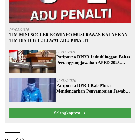
06/08/2026
TIM MINI SOCCER KOMINFO MUSI RAWAS KALAHKAN
TIM DISHUB 3-2 LEWAT ADU PINALTI
06/07/2026
Paripurna DPRD Lubuklinggau Bahas
Pertanggungjawaban APBD 2025,
Wali Kota Sampaikan Jawaban
Eksekutif
06/07/2026
Paripurna DPRD Kab Mura
Mendengarkan Penyampaian Jawaban
Eksekutif Terhadap Raperda Tentang
Pertanggungjawaban APBD
Kabupaten Musi Rawas Tahun
Selengkapnya
Anggaran 2025.