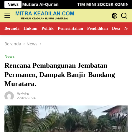
Langsung
iara Al-Qur’an
News
TIM MINI SOCCER KOMINFO MUSI RAWA
ke
konten
Beranda
Hukum
Politik
Pemerintahan
Pendidikan
Desa
New
Beranda
News
News
Rencana Pembangunan Jembatan
Permanen, Dampak Banjir Bandang
Muratara.
Redaksi
27/05/2024