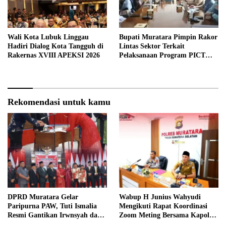
Wali Kota Lubuk Linggau
Bupati Muratara Pimpin Rakor
Hadiri Dialog Kota Tangguh di
Lintas Sektor Terkait
Rakernas XVIII APEKSI 2026
Pelaksanaan Program PICT
pada RSUD Rupit.
Rekomendasi untuk kamu
DPRD Muratara Gelar
Wabup H Junius Wahyudi
Paripurna PAW, Tuti Ismalia
Mengikuti Rapat Koordinasi
Resmi Gantikan Irwnsyah dari
Zoom Meting Bersama Kapolres
Fraksi PDIP Perjuangan
Muratara