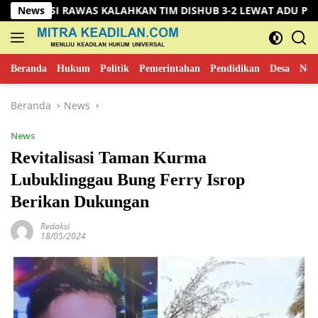
Langsung
WAS KALAHKAN TIM DISHUB 3-2 LEWAT ADU PINALTI
News
D
ke
konten
Beranda
Hukum
Politik
Pemerintahan
Pendidikan
Desa
New
Beranda
News
News
Revitalisasi Taman Kurma
Lubuklinggau Bung Ferry Isrop
Berikan Dukungan
Redaksi
18/05/2024