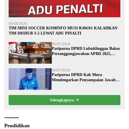
06/08/2026
TIM MINI SOCCER KOMINFO MUSI RAWAS KALAHKAN
TIM DISHUB 3-2 LEWAT ADU PINALTI
06/07/2026
Paripurna DPRD Lubuklinggau Bahas
Pertanggungjawaban APBD 2025,
Wali Kota Sampaikan Jawaban
Eksekutif
06/07/2026
Paripurna DPRD Kab Mura
Mendengarkan Penyampaian Jawaban
Eksekutif Terhadap Raperda Tentang
Pertanggungjawaban APBD
Kabupaten Musi Rawas Tahun
Selengkapnya
Anggaran 2025.
Pendidikan