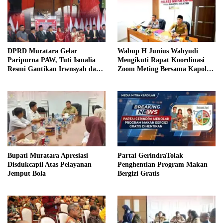
DPRD Muratara Gelar
Wabup H Junius Wahyudi
Paripurna PAW, Tuti Ismalia
Mengikuti Rapat Koordinasi
Resmi Gantikan Irwnsyah dari
Zoom Meting Bersama Kapolres
Fraksi PDIP Perjuangan
Muratara
Bupati Muratara Apresiasi
Partai GerindraTolak
Disdukcapil Atas Pelayanan
Penghentian Program Makan
Jemput Bola
Bergizi Gratis