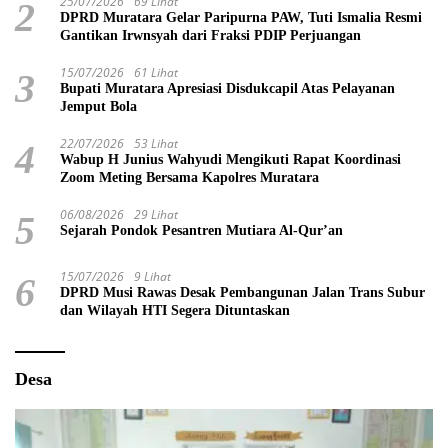
25/07/2026
69 Lihat
2
DPRD Muratara Gelar Paripurna PAW, Tuti Ismalia Resmi
Gantikan Irwnsyah dari Fraksi PDIP Perjuangan
15/07/2026
61 Lihat
3
Bupati Muratara Apresiasi Disdukcapil Atas Pelayanan
Jemput Bola
22/07/2026
53 Lihat
4
Wabup H Junius Wahyudi Mengikuti Rapat Koordinasi
Zoom Meting Bersama Kapolres Muratara
06/08/2026
29 Lihat
5
Sejarah Pondok Pesantren Mutiara Al-Qur’an
15/07/2026
9 Lihat
6
DPRD Musi Rawas Desak Pembangunan Jalan Trans Subur
dan Wilayah HTI Segera Dituntaskan
Desa