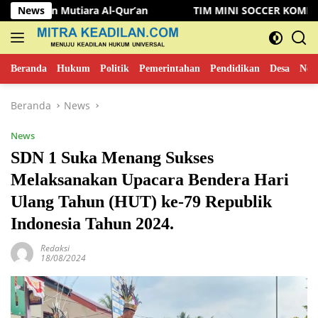
Langsung
tiara Al-Qur’an
News
TIM MINI SOCCER KOMINFO MUSI RAWA
ke
konten
Beranda
Hukum
Politik
Pemerintahan
Pendidikan
Desa
New
Beranda
News
News
SDN 1 Suka Menang Sukses
Melaksanakan Upacara Bendera Hari
Ulang Tahun (HUT) ke-79 Republik
Indonesia Tahun 2024.
Redaksi
18/08/2024