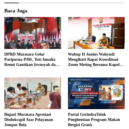
Baca Juga
DPRD Muratara Gelar
Wabup H Junius Wahyudi
Paripurna PAW, Tuti Ismalia
Mengikuti Rapat Koordinasi
Resmi Gantikan Irwnsyah dari
Zoom Meting Bersama Kapolres
Fraksi PDIP Perjuangan
Muratara
Bupati Muratara Apresiasi
Partai GerindraTolak
Disdukcapil Atas Pelayanan
Penghentian Program Makan
Jemput Bola
Bergizi Gratis