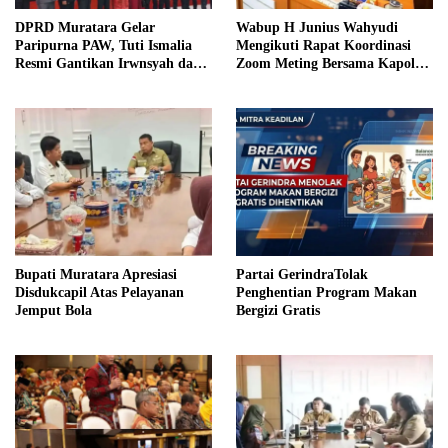
DPRD Muratara Gelar
Wabup H Junius Wahyudi
Paripurna PAW, Tuti Ismalia
Mengikuti Rapat Koordinasi
Resmi Gantikan Irwnsyah dari
Zoom Meting Bersama Kapolres
Fraksi PDIP Perjuangan
Muratara
Bupati Muratara Apresiasi
Partai GerindraTolak
Disdukcapil Atas Pelayanan
Penghentian Program Makan
Jemput Bola
Bergizi Gratis