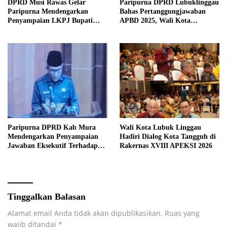
DPRD Musi Rawas Gelar
Paripurna DPRD Lubuklinggau
Paripurna Mendengarkan
Bahas Pertanggungjawaban
Penyampaian LKPJ Bupati
APBD 2025, Wali Kota
Musi Rawas 2025
Sampaikan Jawaban Eksekutif
Paripurna DPRD Kab Mura
Wali Kota Lubuk Linggau
Mendengarkan Penyampaian
Hadiri Dialog Kota Tangguh di
Jawaban Eksekutif Terhadap
Rakernas XVIII APEKSI 2026
Raperda Tentang
Pertanggungjawaban APBD
Kabupaten Musi Rawas Tahun
Anggaran 2025.
Tinggalkan Balasan
Alamat email Anda tidak akan dipublikasikan.
Ruas yang
wajib ditandai
*