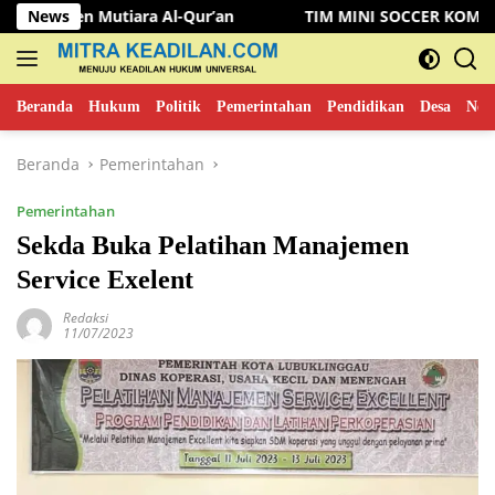
Langsung
utiara Al-Qur’an
News
TIM MINI SOCCER KOMINFO MUSI RAW
ke
konten
Beranda
Hukum
Politik
Pemerintahan
Pendidikan
Desa
New
Beranda
Pemerintahan
Pemerintahan
Sekda Buka Pelatihan Manajemen
Service Exelent
Redaksi
11/07/2023