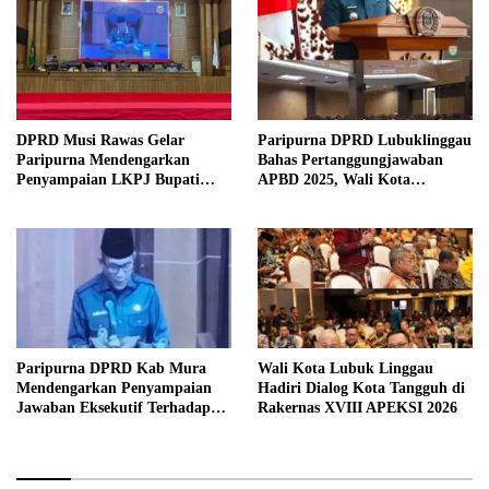
DPRD Musi Rawas Gelar
Paripurna DPRD Lubuklinggau
Paripurna Mendengarkan
Bahas Pertanggungjawaban
Penyampaian LKPJ Bupati
APBD 2025, Wali Kota
Musi Rawas 2025
Sampaikan Jawaban Eksekutif
Paripurna DPRD Kab Mura
Wali Kota Lubuk Linggau
Mendengarkan Penyampaian
Hadiri Dialog Kota Tangguh di
Jawaban Eksekutif Terhadap
Rakernas XVIII APEKSI 2026
Raperda Tentang
Pertanggungjawaban APBD
Kabupaten Musi Rawas Tahun
Anggaran 2025.