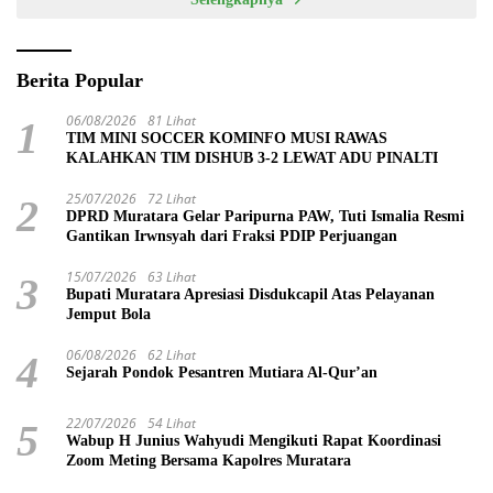
Berita Popular
06/08/2026
81 Lihat
1
TIM MINI SOCCER KOMINFO MUSI RAWAS
KALAHKAN TIM DISHUB 3-2 LEWAT ADU PINALTI
25/07/2026
72 Lihat
2
DPRD Muratara Gelar Paripurna PAW, Tuti Ismalia Resmi
Gantikan Irwnsyah dari Fraksi PDIP Perjuangan
15/07/2026
63 Lihat
3
Bupati Muratara Apresiasi Disdukcapil Atas Pelayanan
Jemput Bola
06/08/2026
62 Lihat
4
Sejarah Pondok Pesantren Mutiara Al-Qur’an
22/07/2026
54 Lihat
5
Wabup H Junius Wahyudi Mengikuti Rapat Koordinasi
Zoom Meting Bersama Kapolres Muratara