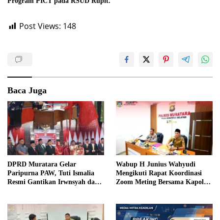
Program PICT pada RSUD Rupit.
Post Views:
148
Baca Juga
DPRD Muratara Gelar
Wabup H Junius Wahyudi
Paripurna PAW, Tuti Ismalia
Mengikuti Rapat Koordinasi
Resmi Gantikan Irwnsyah dari
Zoom Meting Bersama Kapolres
Fraksi PDIP Perjuangan
Muratara