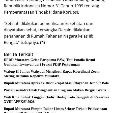
Republik Indonesia Nomor 31 Tahun 1999 tentang
Pemberantasan Tindak Pidana Korupsi.
“Setelah dilakukan pemeriksaan kesehatan dan
dinyatakan sehat, tersangka Darpin dilakukan
penahanan di Rumah Tahanan Negara kelas IIb
Rengat,” tutupnya. (*)
Berita Terkait
DPRD Muratara Gelar Paripurna PAW, Tuti Ismalia Resmi
Gantikan Irwnsyah dari Fraksi PDIP Perjuangan
Wabup H Junius Wahyudi Mengikuti Rapat Koordinasi Zoom
Meting Bersama Kapolres Muratara
Bupati Muratara Apresiasi Disdukcapil Atas Pelayanan Jemput Bola
Partai GerindraTolak Penghentian Program Makan Bergizi Gratis
Wali Kota Lubuk Linggau Hadiri Dialog Kota Tangguh di Rakernas
XVIII APEKSI 2026
Bupati Muratara Pimpin Rakor Lintas Sektor Terkait Pelaksanaan