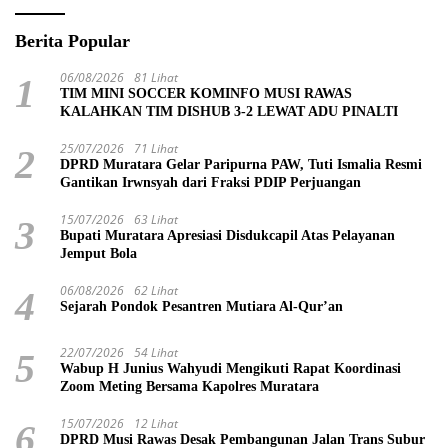
Berita Popular
06/08/2026
81 Lihat
1
TIM MINI SOCCER KOMINFO MUSI RAWAS
KALAHKAN TIM DISHUB 3-2 LEWAT ADU PINALTI
25/07/2026
71 Lihat
2
DPRD Muratara Gelar Paripurna PAW, Tuti Ismalia Resmi
Gantikan Irwnsyah dari Fraksi PDIP Perjuangan
15/07/2026
63 Lihat
3
Bupati Muratara Apresiasi Disdukcapil Atas Pelayanan
Jemput Bola
06/08/2026
62 Lihat
4
Sejarah Pondok Pesantren Mutiara Al-Qur’an
22/07/2026
54 Lihat
5
Wabup H Junius Wahyudi Mengikuti Rapat Koordinasi
Zoom Meting Bersama Kapolres Muratara
15/07/2026
12 Lihat
6
DPRD Musi Rawas Desak Pembangunan Jalan Trans Subur