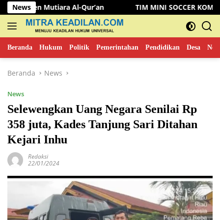
Langsung
utiara Al-Qur’an
News
TIM MINI SOCCER KOMINFO MUSI RAW
ke
konten
Beranda
Hukum
Politik
Pemerintahan
Pendidikan
Desa
New
Beranda
News
News
Selewengkan Uang Negara Senilai Rp
358 juta, Kades Tanjung Sari Ditahan
Kejari Inhu
Redaksi
22/01/2024