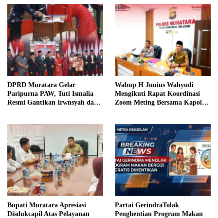
DPRD Muratara Gelar
Wabup H Junius Wahyudi
Paripurna PAW, Tuti Ismalia
Mengikuti Rapat Koordinasi
Resmi Gantikan Irwnsyah dari
Zoom Meting Bersama Kapolres
Fraksi PDIP Perjuangan
Muratara
Bupati Muratara Apresiasi
Partai GerindraTolak
Disdukcapil Atas Pelayanan
Penghentian Program Makan