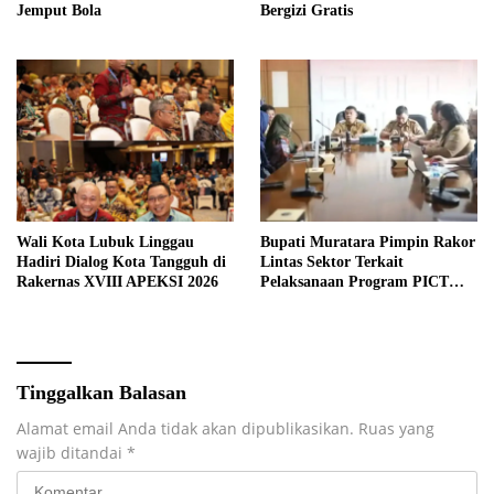
Jemput Bola
Bergizi Gratis
Wali Kota Lubuk Linggau
Bupati Muratara Pimpin Rakor
Hadiri Dialog Kota Tangguh di
Lintas Sektor Terkait
Rakernas XVIII APEKSI 2026
Pelaksanaan Program PICT
pada RSUD Rupit.
Tinggalkan Balasan
Alamat email Anda tidak akan dipublikasikan.
Ruas yang
wajib ditandai
*