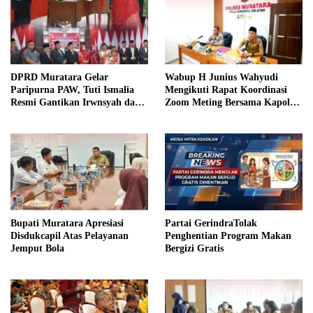
DPRD Muratara Gelar
Wabup H Junius Wahyudi
Paripurna PAW, Tuti Ismalia
Mengikuti Rapat Koordinasi
Resmi Gantikan Irwnsyah dari
Zoom Meting Bersama Kapolres
Fraksi PDIP Perjuangan
Muratara
Bupati Muratara Apresiasi
Partai GerindraTolak
Disdukcapil Atas Pelayanan
Penghentian Program Makan
Jemput Bola
Bergizi Gratis