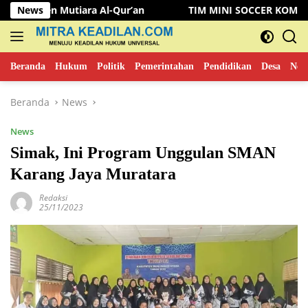
Langsung
utiara Al-Qur’an
News
TIM MINI SOCCER KOMINFO MUSI RAW
ke
konten
Beranda
Hukum
Politik
Pemerintahan
Pendidikan
Desa
New
Beranda
News
News
Simak, Ini Program Unggulan SMAN
Karang Jaya Muratara
Redaksi
25/11/2023