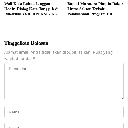
Wali Kota Lubuk Linggau
Bupati Muratara Pimpin Rakor
Hadiri Dialog Kota Tangguh di
Lintas Sektor Terkait
Rakernas XVIII APEKSI 2026
Pelaksanaan Program PICT
pada RSUD Rupit.
Tinggalkan Balasan
Alamat email Anda tidak akan dipublikasikan.
Ruas yang
wajib ditandai
*