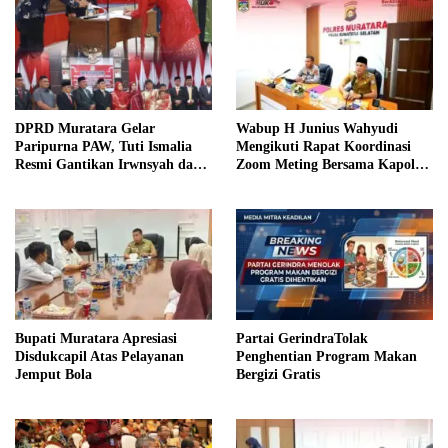
DPRD Muratara Gelar
Wabup H Junius Wahyudi
Paripurna PAW, Tuti Ismalia
Mengikuti Rapat Koordinasi
Resmi Gantikan Irwnsyah dari
Zoom Meting Bersama Kapolres
Fraksi PDIP Perjuangan
Muratara
Bupati Muratara Apresiasi
Partai GerindraTolak
Disdukcapil Atas Pelayanan
Penghentian Program Makan
Jemput Bola
Bergizi Gratis