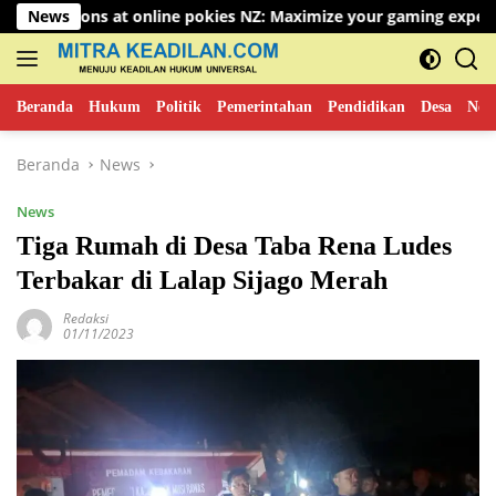
Langsung
nline pokies NZ: Maximize your gaming experience
News
Unvei
ke
konten
Beranda
Hukum
Politik
Pemerintahan
Pendidikan
Desa
New
Beranda
News
News
Tiga Rumah di Desa Taba Rena Ludes
Terbakar di Lalap Sijago Merah
Redaksi
01/11/2023