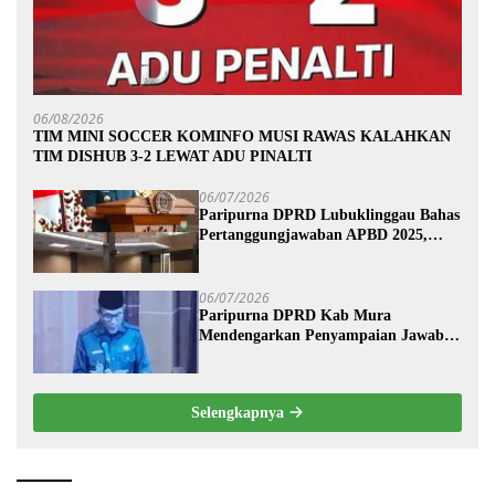
06/08/2026
TIM MINI SOCCER KOMINFO MUSI RAWAS KALAHKAN
TIM DISHUB 3-2 LEWAT ADU PINALTI
06/07/2026
Paripurna DPRD Lubuklinggau Bahas
Pertanggungjawaban APBD 2025,
Wali Kota Sampaikan Jawaban
Eksekutif
06/07/2026
Paripurna DPRD Kab Mura
Mendengarkan Penyampaian Jawaban
Eksekutif Terhadap Raperda Tentang
Pertanggungjawaban APBD
Kabupaten Musi Rawas Tahun
Selengkapnya
Anggaran 2025.